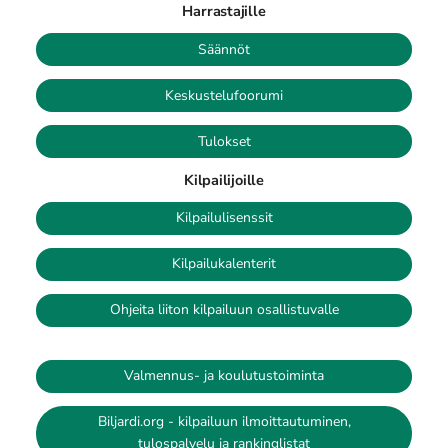
Harrastajille
Säännöt
Keskustelufoorumi
Tulokset
Kilpailijoille
Kilpailulisenssit
Kilpailukalenterit
Ohjeita liiton kilpailuun osallistuvalle
Valmennus- ja koulutustoiminta
Biljardi.org - kilpailuun ilmoittautuminen,
tulospalvelu ja rankinglistat