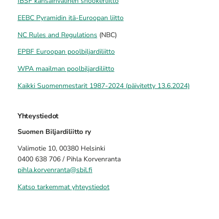
IBSF kansainvälinen snookerliitto
EEBC Pyramidin itä-Euroopan liitto
NC Rules and Regulations
(NBC)
EPBF Euroopan poolbiljardiliitto
WPA maailman poolbiljardiliitto
Kaikki Suomenmestarit 1987-2024 (päivitetty 13.6.2024)
Yhteystiedot
Suomen Biljardiliitto ry
Valimotie 10, 00380 Helsinki
0400 638 706 / Pihla Korvenranta
pihla.korvenranta@sbil.fi
Katso tarkemmat yhteystiedot