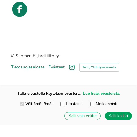
©
Suomen Biljardiliitto ry
Tietosuojaseloste
Evästeet
Tehty Yhdistysavaimella
Instagram
Tällä sivustolla käytetään evästeitä.
Lue lisää evästeistä.
Valitse käytettävät evästeet
Välttämättömät
Tilastointi
Markkinointi
Salli vain valitut
Salli kaikki