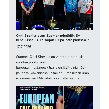
Onni Sirenius avasi Suomen mitalitilin EM-
kilpailuissa – U17-sarjan 10-pallosta pronssia
17.7.2026
Suomen Onni Sirenius on voittanut pronssia
nuorten poolbiljardin
Euroopanmestaruuskilpailujen U17-sarjan 10-
pallossa Sloveniassa. Mitali on Sireniuksen uran
ensimmäinen EM-mitali ja samalla Suomen…