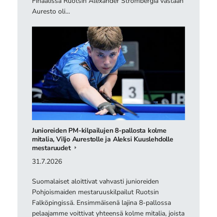
Finaalissa Ruotsin Alexander Strömbergiä vastaan
Auresto oli…
Junioreiden PM-kilpailujen 8-pallosta kolme
mitalia, Viljo Aurestolle ja Aleksi Kuuslehdolle
mestaruudet
31.7.2026
Suomalaiset aloittivat vahvasti junioreiden
Pohjoismaiden mestaruuskilpailut Ruotsin
Falköpingissä. Ensimmäisenä lajina 8-pallossa
pelaajamme voittivat yhteensä kolme mitalia, joista