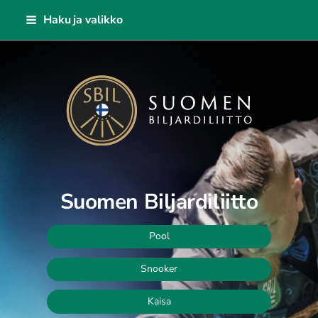
Siirry
Haku ja valikko
sivun
sisältöön
Suomen Biljardiliitto ry
Suomen Biljardiliitto
Pool
Snooker
Kaisa