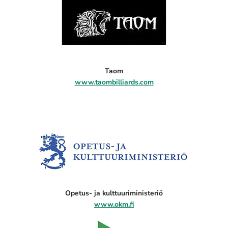
Taom
www.taombilliards.com
Opetus- ja kulttuuriministeriö
www.okm.fi