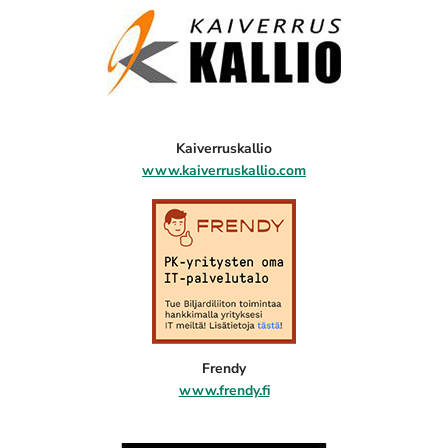
Kaiverruskallio
www.kaiverruskallio.com
Frendy
www.frendy.fi