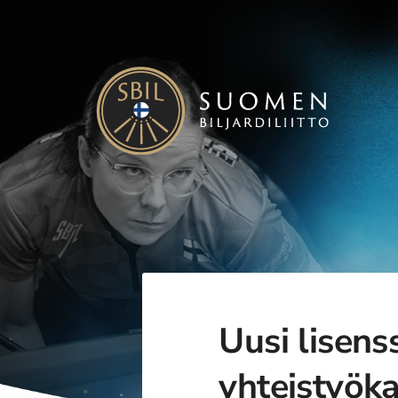
Siirry
sivun
sisältöön
Suomen Biljardiliitto ry
Uusi lisens
yhteistyöka