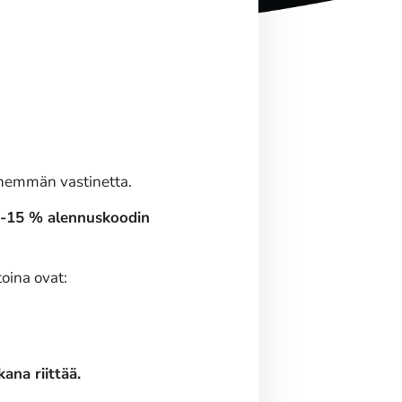
enemmän vastinetta.
at -15 % alennuskoodin
toina ovat:
ana riittää.