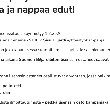
a ja nappaa edut!
 lisenssikausi käynnistyy 1.7.2026,
yös ensimmäinen
SBIL × Sisu Biljardi
-yhteistyökampanja.
 on joka tapauksessa suunnitelmissa, nyt sille saa hieman 
enä aikana Suomen Biljardiliiton lisenssin ostaneet saav
kana lisenssin ostaneet osallistuvat arvontaan, jossa palkin
-pallosetti
ardiin
llistä ilmoittautumista –
pelkkä lisenssin osto kampanja-aik