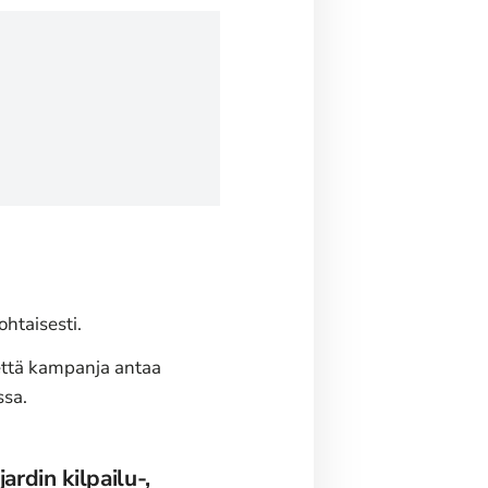
htaisesti.
että kampanja antaa
ssa.
rdin kilpailu-,