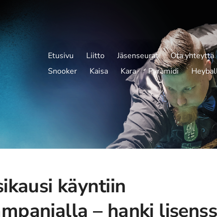
Etusivu
Liitto
Jäsenseurat
Ota yhteyttä
Snooker
Kaisa
Kara
Pyramidi
Heybal
sikausi käyntiin
mpanjalla – hanki lisenss