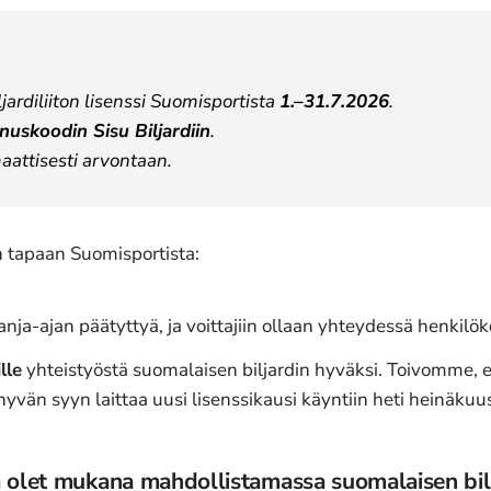
ardiliiton lisenssi Suomisportista
1.–31.7.2026
.
nuskoodin Sisu Biljardiin
.
aattisesti arvontaan.
n tapaan Suomisportista:
ja-ajan päätyttyä, ja voittajiin ollaan yhteydessä henkilöko
lle
yhteistyöstä suomalaisen biljardin hyväksi. Toivomme, 
vän syyn laittaa uusi lisenssikausi käyntiin heti heinäkuu
 olet mukana mahdollistamassa suomalaisen bilja