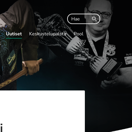
Haku
Hae
Uutiset
Keskustelupalsta
Pool
l
i