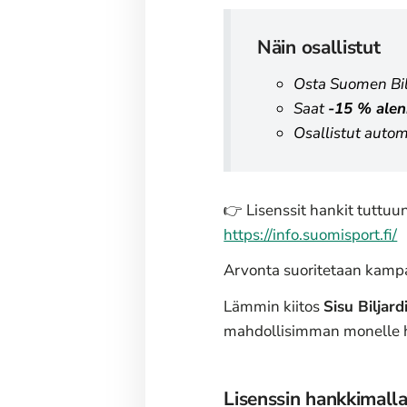
Näin osallistut
Osta Suomen Bilj
Saat
-15 % alen
Osallistut autom
👉 Lisenssit hankit tuttuu
https://info.suomisport.fi/
Arvonta suoritetaan kampan
Lämmin kiitos
Sisu Biljardi
mahdollisimman monelle hy
Lisenssin hankkimalla