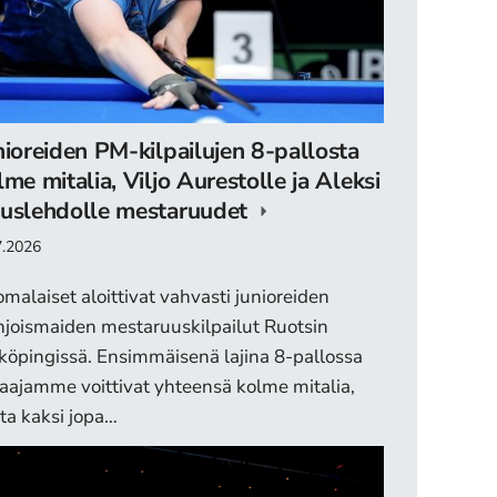
nioreiden PM-kilpailujen 8-pallosta
lme mitalia, Viljo Aurestolle ja Aleksi
uslehdolle mestaruudet
7.2026
malaiset aloittivat vahvasti junioreiden
joismaiden mestaruuskilpailut Ruotsin
köpingissä. Ensimmäisenä lajina 8-pallossa
aajamme voittivat yhteensä kolme mitalia,
sta kaksi jopa…