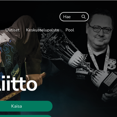
Haku
Hae
Uutiset
Keskustelupalsta
Pool
l
iitto
Kaisa