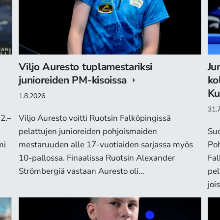
Viljo Auresto tuplamestariksi
Ju
junioreiden PM-kisoissa
ko
Ku
1.8.2026
31.
2.–
Viljo Auresto voitti Ruotsin Falköpingissä
pelattujen junioreiden pohjoismaiden
Suo
mi
mestaruuden alle 17-vuotiaiden sarjassa myös
Poh
10-pallossa. Finaalissa Ruotsin Alexander
Fal
Strömbergiä vastaan Auresto oli…
pel
joi