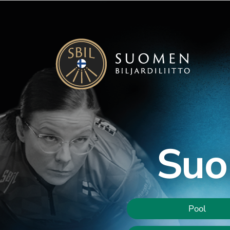
Siirry
sivun
sisältöön
Suomen Biljardiliitto ry
Suom
Pool