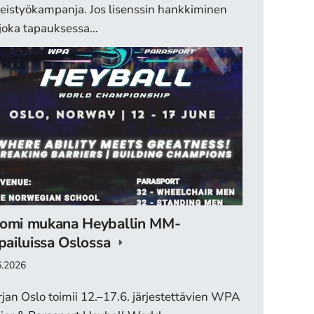
eistyökampanja. Jos lisenssin hankkiminen
joka tapauksessa…
omi mukana Heyballin MM-
lpailuissa Oslossa
6.2026
jan Oslo toimii 12.–17.6. järjestettävien WPA