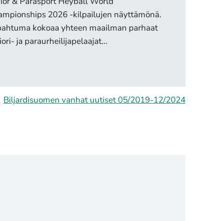
ior & Parasport Heyball World
mpionships 2026 -kilpailujen näyttämönä.
pahtuma kokoaa yhteen maailman parhaat
iori- ja paraurheilijapelaajat…
Biljardisuomen vanhat uutiset 05/2019-12/2024