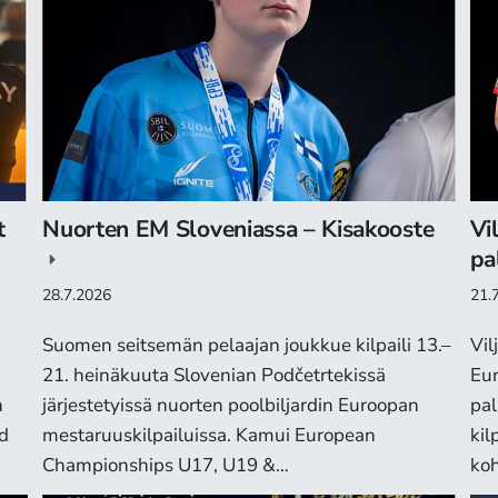
t
Nuorten EM Sloveniassa – Kisakooste
Vi
pa
28.7.2026
21.
Suomen seitsemän pelaajan joukkue kilpaili 13.–
Vil
21. heinäkuuta Slovenian Podčetrtekissä
Eur
n
järjestetyissä nuorten poolbiljardin Euroopan
pal
rd
mestaruuskilpailuissa. Kamui European
kil
Championships U17, U19 &…
koh