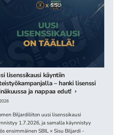
si lisenssikausi käyntiin
teistyökampanjalla – hanki lisenssi
inäkuussa ja nappaa edut!
.2026
men Biljardiliiton uusi lisenssikausi
nnistyy 1.7.2026, ja samalla käynnistyy
s ensimmäinen SBIL × Sisu Biljardi -