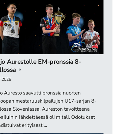
ljo Aurestolle EM-pronssia 8-
llossa
7.2026
jo Auresto saavutti pronssia nuorten
oopan mestaruuskilpailujen U17-sarjan 8-
lossa Sloveniassa. Aureston tavoitteena
pailuihin lähdettäessä oli mitali. Odotukset
distuivat erityisesti…