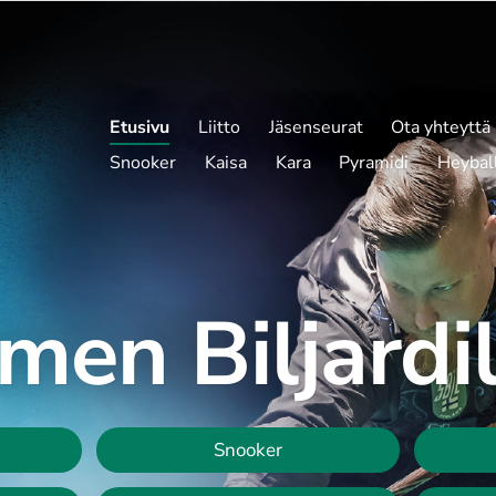
Etusivu
Liitto
Jäsenseurat
Ota yhteyttä
Snooker
Kaisa
Kara
Pyramidi
Heybal
en Biljardil
Snooker