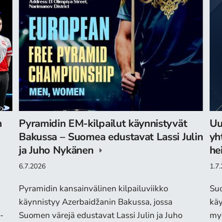
n
Pyramidin EM-kilpailut käynnistyvät
Uu
Bakussa – Suomea edustavat Lassi Julin
yh
ja Juho Nykänen
he
6.7.2026
1.7
Pyramidin kansainvälinen kilpailuviikko
Suo
käynnistyy Azerbaidžanin Bakussa, jossa
käy
-
Suomen värejä edustavat Lassi Julin ja Juho
myö