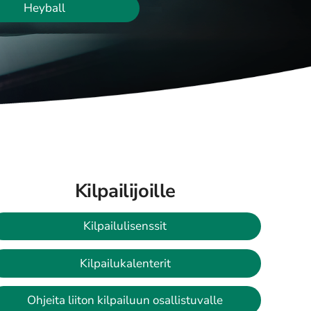
Heyball
Kilpailijoille
Kilpailulisenssit
Kilpailukalenterit
Ohjeita liiton kilpailuun osallistuvalle