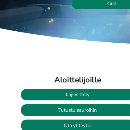
Kara
Aloittelijoille
Lajiesittely
Tutustu seuroihin
Ota yhteyttä