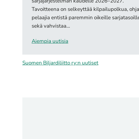
sarjajärjestelmän kaudelle 2026–2027.
Tavoitteena on selkeyttää kilpailupolkua, ohj
pelaajia entistä paremmin oikeille sarjatasoill
sekä vahvistaa…
Aiempia uutisia
Suomen Biljardiliitto ry:n uutiset