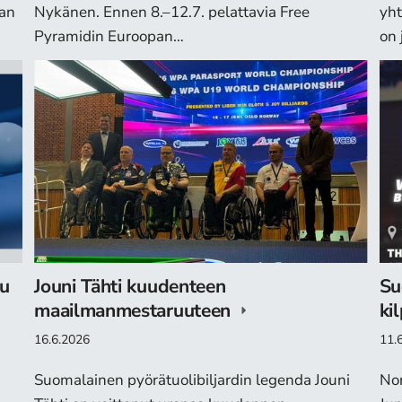
ran
Nykänen. Ennen 8.–12.7. pelattavia Free
yht
Pyramidin Euroopan…
on 
uu
Jouni Tähti kuudenteen
Su
maailmanmestaruuteen
ki
16.6.2026
11.
Suomalainen pyörätuolibiljardin legenda Jouni
Nor