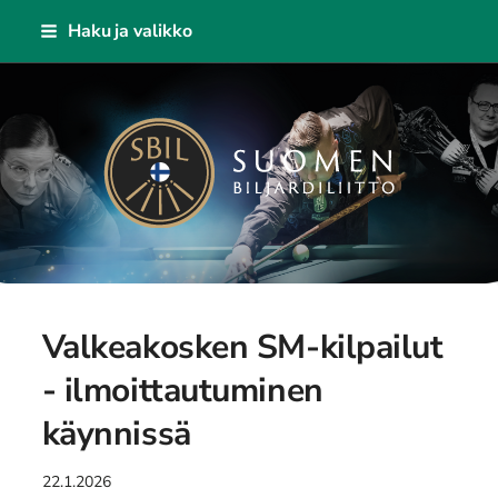
Siirry
Haku ja valikko
sivun
sisältöön
Suomen Biljardiliitto ry
Valkeakosken SM-kilpailut
- ilmoittautuminen
käynnissä
22.1.2026