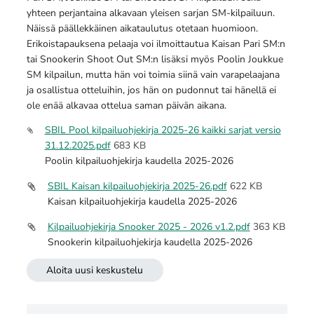
yhteen perjantaina alkavaan yleisen sarjan SM-kilpailuun.
Näissä päällekkäinen aikataulutus otetaan huomioon.
Erikoistapauksena pelaaja voi ilmoittautua Kaisan Pari SM:n
tai Snookerin Shoot Out SM:n lisäksi myös Poolin Joukkue
SM kilpailun, mutta hän voi toimia siinä vain varapelaajana
ja osallistua otteluihin, jos hän on pudonnut tai hänellä ei
ole enää alkavaa ottelua saman päivän aikana.
SBIL Pool kilpailuohjekirja 2025-26 kaikki sarjat versio
31.12.2025.pdf
683 KB
Poolin kilpailuohjekirja kaudella 2025-2026
SBIL Kaisan kilpailuohjekirja 2025-26.pdf
622 KB
Kaisan kilpailuohjekirja kaudella 2025-2026
Kilpailuohjekirja Snooker 2025 - 2026 v1.2.pdf
363 KB
Snookerin kilpailuohjekirja kaudella 2025-2026
Aloita uusi keskustelu