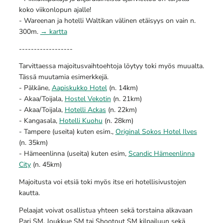
koko viikonlopun ajalle!
- Wareenan ja hotelli Waltikan välinen etäisyys on vain n.
300m.
→ kartta
------------------
Tarvittaessa majoitusvaihtoehtoja löytyy toki myös muualta.
Tässä muutamia esimerkkejä.
- Pälkäne,
Aapiskukko Hotel
(n. 14km)
- Akaa/Toijala,
Hostel Vekotin
(n. 21km)
- Akaa/Toijala,
Hotelli Ackas
(n. 22km)
- Kangasala,
Hotelli Kuohu
(n. 28km)
- Tampere (useita) kuten esim.,
Original Sokos Hotel Ilves
(n. 35km)
- Hämeenlinna (useita) kuten esim,
Scandic Hämeenlinna
City
(n. 45km)
Majoitusta voi etsiä toki myös itse eri hotellisivustojen
kautta.
Pelaajat voivat osallistua yhteen sekä torstaina alkavaan
Pari SM, Joukkue SM tai Shootout SM kilpailuun sekä