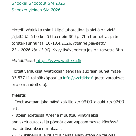
Snooker Shootout SM 2026
Snooker yleinen SM 2026
Hotelli Waltikka toimii kilpailuhotellina ja siellä on vielä
jäljellä tällä hetkellä tilaa noin 30 kpl 2hh huonetta ajalle
torstai-sunnuntai 16-19.4.2026.
(tilanne päivitetty
22.1.2026 klo 12:00).
Kysy lisävuodetta jos on tarvetta 3hh.
Hotellitiedot
https://www.waltikka.fi/
Hotellivaraukset Waltikkaan tehdään suoraan puhelimitse
03 57711 tai sähköpostilla
info@waltikka.fi
(netti varaukset
ei ole mahdollista).
Yleistä:
- Ovet avataan joka päivä kaikille klo 09:00 ja auki klo 02:00
asti.
- Iltojen edetessä Areena muuttuu viihtyisäksi
anniskelualueeksi ja pöydät ovat vapaammassa käytössä
mahdollisuuksien mukaan.
- Pikkukilpailuja ja biljardiaiheista ajanviettoa on tarjolla