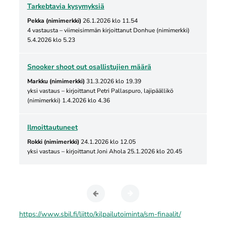
Tarkebtavia kysymyksiä
Pekka (nimimerkki)
26.1.2026 klo 11.54
4 vastausta
–
viimeisimmän
kirjoittanut Donhue (nimimerkki)
5.4.2026 klo 5.23
Snooker shoot out osallistujien määrä
Markku (nimimerkki)
31.3.2026 klo 19.39
yksi vastaus
–
kirjoittanut Petri Pallaspuro, lajipäällikö
(nimimerkki) 1.4.2026 klo 4.36
Ilmoittautuneet
Rokki (nimimerkki)
24.1.2026 klo 12.05
yksi vastaus
–
kirjoittanut Joni Ahola 25.1.2026 klo 20.45
https://www.sbil.fi/liitto/kilpailutoiminta/sm-finaalit/