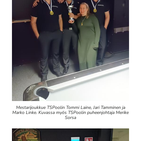
Mestarijoukkue TSPoolin Tommi Laine, Jari Tamminen ja
Marko Linke. Kuvassa myös TSPoolin puheenjohtaja Merike
Sorsa