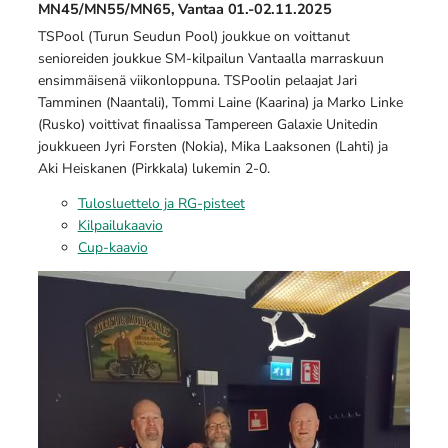
MN45/MN55/MN65, Vantaa 01.-02.11.2025
TSPool (Turun Seudun Pool) joukkue on voittanut
senioreiden joukkue SM-kilpailun Vantaalla marraskuun
ensimmäisenä viikonloppuna. TSPoolin pelaajat Jari
Tamminen (Naantali), Tommi Laine (Kaarina) ja Marko Linke
(Rusko) voittivat finaalissa Tampereen Galaxie Unitedin
joukkueen Jyri Forsten (Nokia), Mika Laaksonen (Lahti) ja
Aki Heiskanen (Pirkkala) lukemin 2-0.
Tulosluettelo ja RG-pisteet
Kilpailukaavio
Cup-kaavio