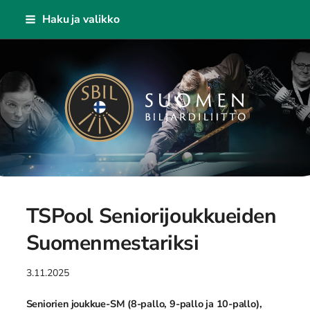
Siirry
Haku ja valikko
sivun
sisältöön
Suomen Biljardiliitto ry
TSPool Seniorijoukkueiden
Suomenmestariksi
3.11.2025
Seniorien joukkue-SM (8-pallo, 9-pallo ja 10-pallo),