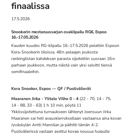
finaalissa
17.5.2026
Snookerin mestaruussarjan osakilpailu RG6, Espoo
16.-17.05.2026
Kauden kuudes RG-kilpailu 16.-17.5.2026 pelattiin Espoon
Kera-Snookerin tiloissa. 48:n pelaajan joukosta
rankinglistan kahdeksan parasta sijoitettiin suoraan 16:n
parhaan joukkoon, mutta näistä vain yksi selvitti tiensä
semifinaaleihin.
Kera Snooker, Espoo — QF / Puolivälierät
Maaranen Jirka - Ylitalo Vilho 0 - 4
(22 - 70, 14 - 75,
14 - 88, 33 - 63) 1 h 10 min, pöytä 11
Ykkössijoitettuna turnaukseen lähtenyt Joensuun Jirka
Maaranen sai heti avauskierroksellaan vastaansa aina kovan
Jyväskylän Antti Mannilan ja päihitti tämän 4-2.
Puolivälierissä vastaan asettui kovaa nousua huipulle