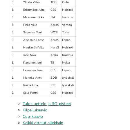
3.
Ylitalo Vilho
TBO
Oulu
5.
Erkinmikko Juha
CSS
Helsinki
5.
Maaranen Jirka
JSA
Joensuu
5.
Pirilä Ville
KeraS
Vantaa
5.
Savonen Toni
WCS
Turku
9.
Alvesalo Lasse
KeraS
Espoo
9.
Haukimäki Ville
KeraS
Helsinki
9.
Järvi Niko
KoKa
Kokkola
9.
Kananen Jani
TS
Nokia
9.
Leinonen Tomi
CSS
Espoo
9.
Mannila Antti
BDB
Jyväskylä
9.
Räinä Juha
JBS
Jyväskylä
9.
Salo Pertti
CSS
Helsinki
Tulosluettelo ja RG-pisteet
Kilpailukaavio
Cup-kaavio
Kaikki ottelut allekkain