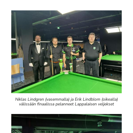
Niklas Lindgren (vasemmalla) ja Erik Lindblom (oikealla)
välissään finaalissa pelanneet Lappalaisen veljekset