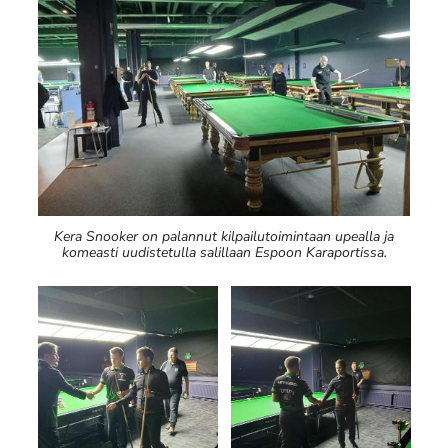
Kera Snooker on palannut kilpailutoimintaan upealla ja
komeasti uudistetulla salillaan Espoon Karaportissa.