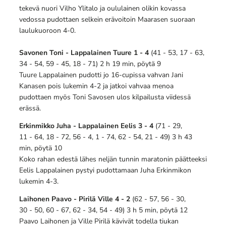
tekevä nuori Vilho Ylitalo ja oululainen olikin kovassa
vedossa pudottaen selkein erävoitoin Maarasen suoraan
laulukuoroon 4-0.
Savonen Toni - Lappalainen Tuure 1 - 4
(41 - 53, 17 - 63,
34 - 54, 59 - 45, 18 - 71) 2 h 19 min, pöytä 9
Tuure Lappalainen pudotti jo 16-cupissa vahvan Jani
Kanasen pois lukemin 4-2 ja jatkoi vahvaa menoa
pudottaen myös Toni Savosen ulos kilpailusta viidessä
erässä.
Erkinmikko Juha - Lappalainen Eelis 3 - 4
(71 - 29,
11 - 64, 18 - 72, 56 - 4, 1 - 74, 62 - 54, 21 - 49) 3 h 43
min, pöytä 10
Koko rahan edestä lähes neljän tunnin maratonin päätteeksi
Eelis Lappalainen pystyi pudottamaan Juha Erkinmikon
lukemin 4-3.
Laihonen Paavo - Pirilä Ville 4 - 2
(62 - 57, 56 - 30,
30 - 50, 60 - 67, 62 - 34, 54 - 49) 3 h 5 min, pöytä 12
Paavo Laihonen ja Ville Pirilä kävivät todella tiukan