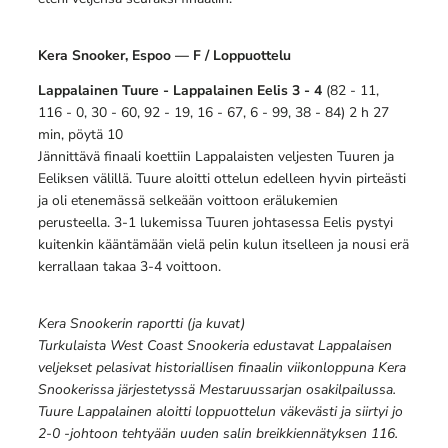
Kera Snooker, Espoo — F / Loppuottelu
Lappalainen Tuure - Lappalainen Eelis 3 - 4
(82 - 11,
116 - 0, 30 - 60, 92 - 19, 16 - 67, 6 - 99, 38 - 84) 2 h 27
min, pöytä 10
Jännittävä finaali koettiin Lappalaisten veljesten Tuuren ja
Eeliksen välillä. Tuure aloitti ottelun edelleen hyvin pirteästi
ja oli etenemässä selkeään voittoon erälukemien
perusteella. 3-1 lukemissa Tuuren johtasessa Eelis pystyi
kuitenkin kääntämään vielä pelin kulun itselleen ja nousi erä
kerrallaan takaa 3-4 voittoon.
Kera Snookerin raportti (ja kuvat)
Turkulaista West Coast Snookeria edustavat Lappalaisen
veljekset pelasivat historiallisen finaalin viikonloppuna Kera
Snookerissa järjestetyssä Mestaruussarjan osakilpailussa.
Tuure Lappalainen aloitti loppuottelun väkevästi ja siirtyi jo
2-0 -johtoon tehtyään uuden salin breikkiennätyksen 116.