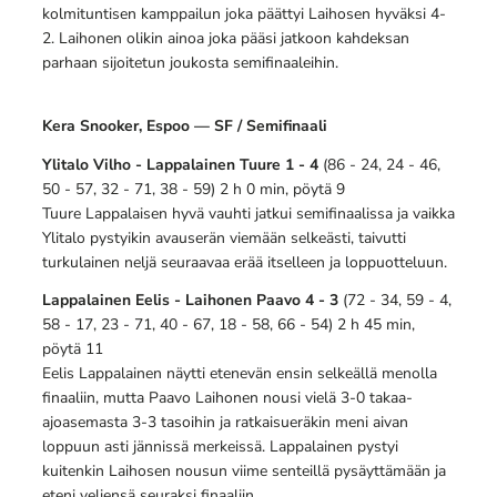
kolmituntisen kamppailun joka päättyi Laihosen hyväksi 4-
2. Laihonen olikin ainoa joka pääsi jatkoon kahdeksan
parhaan sijoitetun joukosta semifinaaleihin.
Kera Snooker, Espoo — SF / Semifinaali
Ylitalo Vilho - Lappalainen Tuure 1 - 4
(86 - 24, 24 - 46,
50 - 57, 32 - 71, 38 - 59) 2 h 0 min, pöytä 9
Tuure Lappalaisen hyvä vauhti jatkui semifinaalissa ja vaikka
Ylitalo pystyikin avauserän viemään selkeästi, taivutti
turkulainen neljä seuraavaa erää itselleen ja loppuotteluun.
Lappalainen Eelis - Laihonen Paavo 4 - 3
(72 - 34, 59 - 4,
58 - 17, 23 - 71, 40 - 67, 18 - 58, 66 - 54) 2 h 45 min,
pöytä 11
Eelis Lappalainen näytti etenevän ensin selkeällä menolla
finaaliin, mutta Paavo Laihonen nousi vielä 3-0 takaa-
ajoasemasta 3-3 tasoihin ja ratkaisueräkin meni aivan
loppuun asti jännissä merkeissä. Lappalainen pystyi
kuitenkin Laihosen nousun viime senteillä pysäyttämään ja
eteni veljensä seuraksi finaaliin.