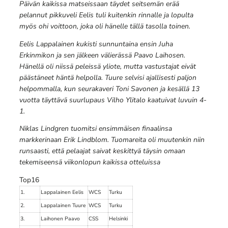
Päivän kaikissa matseissaan täydet seitsemän erää
pelannut pikkuveli Eelis tuli kuitenkin rinnalle ja lopulta
myös ohi voittoon, joka oli hänelle tällä tasolla toinen.
Eelis Lappalainen kukisti sunnuntaina ensin Juha
Erkinmikon ja sen jälkeen välierässä Paavo Laihosen.
Hänellä oli niissä peleissä yliote, mutta vastustajat eivät
päästäneet häntä helpolla. Tuure selvisi ajallisesti paljon
helpommalla, kun seurakaveri Toni Savonen ja kesällä 13
vuotta täyttävä suurlupaus Vilho Ylitalo kaatuivat luvuin 4-
1.
Niklas Lindgren tuomitsi ensimmäisen finaalinsa
markkerinaan Erik Lindblom. Tuomareita oli muutenkin niin
runsaasti, että pelaajat saivat keskittyä täysin omaan
tekemiseensä viikonlopun kaikissa otteluissa
Top16
1.
Lappalainen Eelis
WCS
Turku
2.
Lappalainen Tuure
WCS
Turku
3.
Laihonen Paavo
CSS
Helsinki