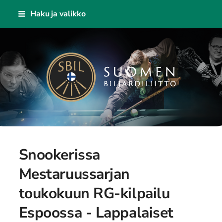
Siirry
Haku ja valikko
sivun
sisältöön
Suomen Biljardiliitto ry
Snookerissa
Mestaruussarjan
toukokuun RG-kilpailu
Espoossa - Lappalaiset