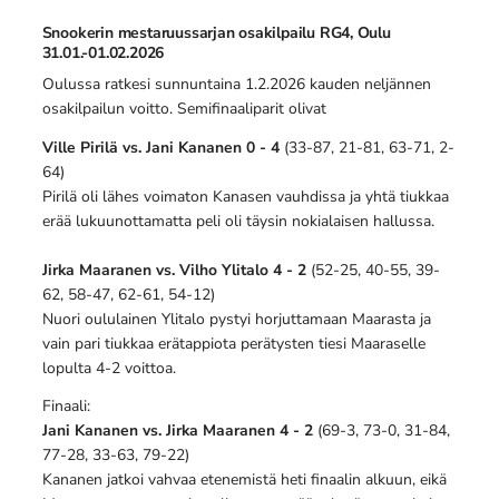
Snookerin mestaruussarjan osakilpailu RG4, Oulu
31.01.-01.02.2026
Oulussa ratkesi sunnuntaina 1.2.2026 kauden neljännen
osakilpailun voitto. Semifinaaliparit olivat
Ville Pirilä vs. Jani Kananen 0 - 4
(33-87, 21-81, 63-71, 2-
64)
Pirilä oli lähes voimaton Kanasen vauhdissa ja yhtä tiukkaa
erää lukuunottamatta peli oli täysin nokialaisen hallussa.
Jirka Maaranen vs. Vilho Ylitalo 4 - 2
(52-25, 40-55, 39-
62, 58-47, 62-61, 54-12)
Nuori oululainen Ylitalo pystyi horjuttamaan Maarasta ja
vain pari tiukkaa erätappiota perätysten tiesi Maaraselle
lopulta 4-2 voittoa.
Finaali:
Jani Kananen vs. Jirka Maaranen 4 - 2
(69-3, 73-0, 31-84,
77-28, 33-63, 79-22)
Kananen jatkoi vahvaa etenemistä heti finaalin alkuun, eikä