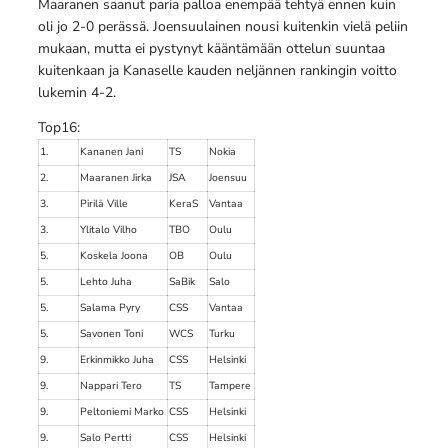
Maaranen saanut paria palloa enempää tehtyä ennen kuin
oli jo 2-0 perässä. Joensuulainen nousi kuitenkin vielä peliin
mukaan, mutta ei pystynyt kääntämään ottelun suuntaa
kuitenkaan ja Kanaselle kauden neljännen rankingin voitto
lukemin 4-2.
Top16:
1.
Kananen Jani
TS
Nokia
2.
Maaranen Jirka
JSA
Joensuu
3.
Pirilä Ville
KeraS
Vantaa
3.
Ylitalo Vilho
TBO
Oulu
5.
Koskela Joona
OB
Oulu
5.
Lehto Juha
SaBik
Salo
5.
Salama Pyry
CSS
Vantaa
5.
Savonen Toni
WCS
Turku
9.
Erkinmikko Juha
CSS
Helsinki
9.
Nappari Tero
TS
Tampere
9.
Peltoniemi Marko
CSS
Helsinki
9.
Salo Pertti
CSS
Helsinki