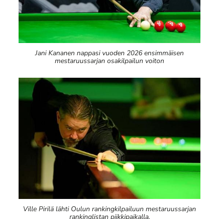
Jani Kananen nappasi vuoden 2026 ensimmäisen
mestaruussarjan osakilpailun voiton
Ville Pirilä lähti Oulun rankingkilpailuun mestaruussarjan
rankinglistan piikkipaikalla.