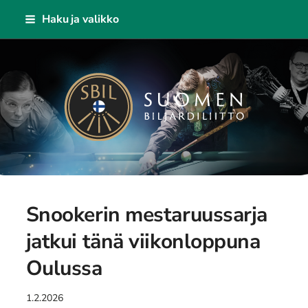
Siirry
Haku ja valikko
sivun
sisältöön
Suomen Biljardiliitto ry
Snookerin mestaruussarja
jatkui tänä viikonloppuna
Oulussa
1.2.2026