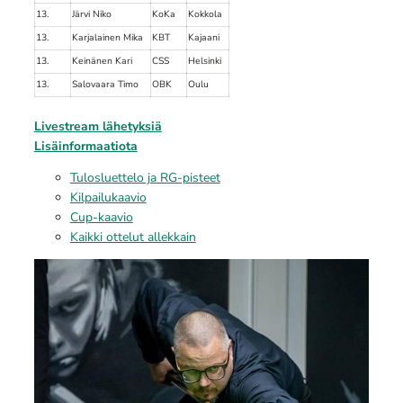
13.
Järvi Niko
KoKa
Kokkola
13.
Karjalainen Mika
KBT
Kajaani
13.
Keinänen Kari
CSS
Helsinki
13.
Salovaara Timo
OBK
Oulu
Livestream lähetyksiä
Lisäinformaatiota
Tulosluettelo ja RG-pisteet
Kilpailukaavio
Cup-kaavio
Kaikki ottelut allekkain