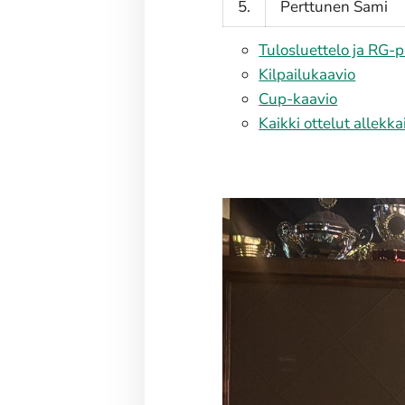
5.
Perttunen Sami
Tulosluettelo ja RG-p
Kilpailukaavio
Cup-kaavio
Kaikki ottelut allekka