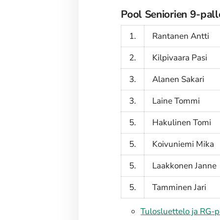
Pool Seniorien 9-pal
1.
Rantanen Antti
2.
Kilpivaara Pasi
3.
Alanen Sakari
3.
Laine Tommi
5.
Hakulinen Tomi
5.
Koivuniemi Mika
5.
Laakkonen Janne
5.
Tamminen Jari
Tulosluettelo ja RG-p