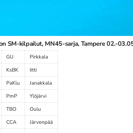
lon SM-kilpailut, MN45-sarja, Tampere 02.-03.
GU
Pirkkala
KsBK
Iitti
PaKlu
Janakkala
PmP
Ylöjärvi
TBO
Oulu
CCA
Järvenpää