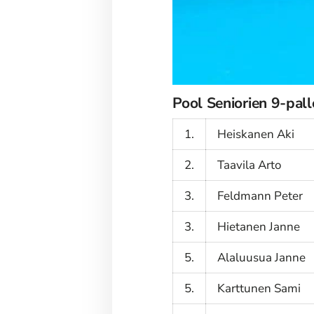
Pool Seniorien 9-pal
1.
Heiskanen Aki
2.
Taavila Arto
3.
Feldmann Peter
3.
Hietanen Janne
5.
Alaluusua Janne
5.
Karttunen Sami