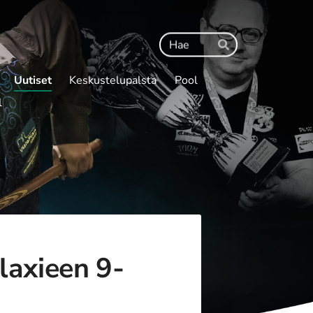
Haku
Hae
Uutiset
Keskustelupalsta
Pool
l
laxieen 9-