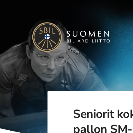
Siirry
sivun
sisältöön
Suomen Biljardiliitto ry
Seniorit k
pallon SM-k