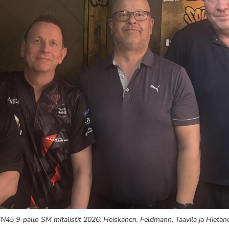
N45 9-pallo SM mitalistit 2026: Heiskanen, Feldmann, Taavila ja Hietan