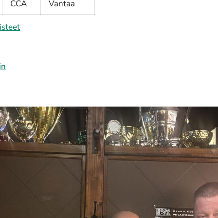
CCA
Vantaa
isteet
in