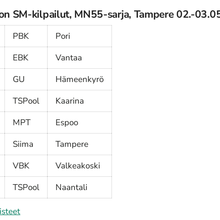
lon SM-kilpailut, MN55-sarja, Tampere 02.-03.
PBK
Pori
EBK
Vantaa
GU
Hämeenkyrö
TSPool
Kaarina
MPT
Espoo
Siima
Tampere
VBK
Valkeakoski
TSPool
Naantali
isteet