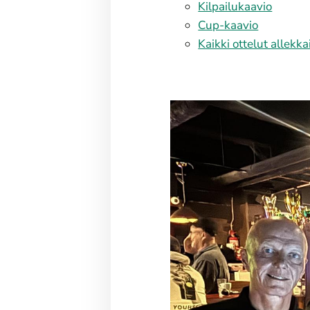
Kilpailukaavio
Cup-kaavio
Kaikki ottelut allekka