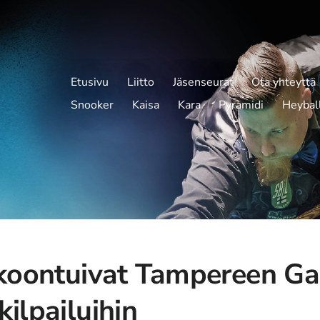
Etusivu
Liitto
Jäsenseurat
Ota yhteyttä
Snooker
Kaisa
Kara
Pyramidi
Heybal
okoontuivat Tampereen Ga
ilpailuihin