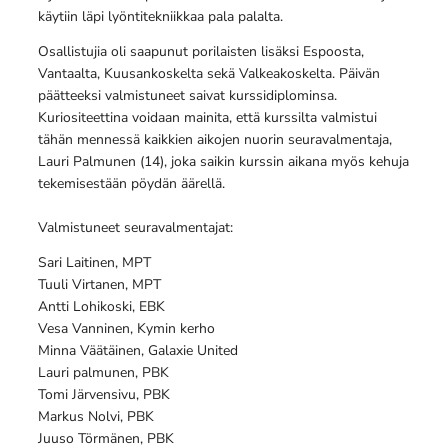
käytiin läpi lyöntitekniikkaa pala palalta.
Osallistujia oli saapunut porilaisten lisäksi Espoosta,
Vantaalta, Kuusankoskelta sekä Valkeakoskelta. Päivän
päätteeksi valmistuneet saivat kurssidiplominsa.
Kuriositeettina voidaan mainita, että kurssilta valmistui
tähän mennessä kaikkien aikojen nuorin seuravalmentaja,
Lauri Palmunen (14), joka saikin kurssin aikana myös kehuja
tekemisestään pöydän äärellä.
Valmistuneet seuravalmentajat:
Sari Laitinen, MPT
Tuuli Virtanen, MPT
Antti Lohikoski, EBK
Vesa Vanninen, Kymin kerho
Minna Väätäinen, Galaxie United
Lauri palmunen, PBK
Tomi Järvensivu, PBK
Markus Nolvi, PBK
Juuso Törmänen, PBK