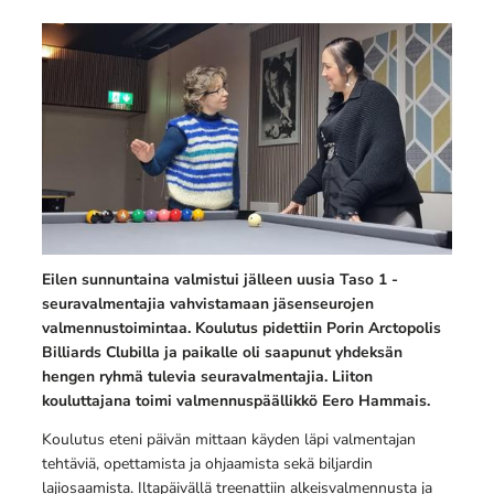
Eilen sunnuntaina valmistui jälleen uusia Taso 1 -
seuravalmentajia vahvistamaan jäsenseurojen
valmennustoimintaa. Koulutus pidettiin Porin Arctopolis
Billiards Clubilla ja paikalle oli saapunut yhdeksän
hengen ryhmä tulevia seuravalmentajia. Liiton
kouluttajana toimi valmennuspäällikkö Eero Hammais.
Koulutus eteni päivän mittaan käyden läpi valmentajan
tehtäviä, opettamista ja ohjaamista sekä biljardin
lajiosaamista. Iltapäivällä treenattiin alkeisvalmennusta ja