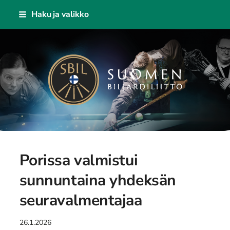
Siirry
Haku ja valikko
sivun
sisältöön
Suomen Biljardiliitto ry
Porissa valmistui
sunnuntaina yhdeksän
seuravalmentajaa
26.1.2026