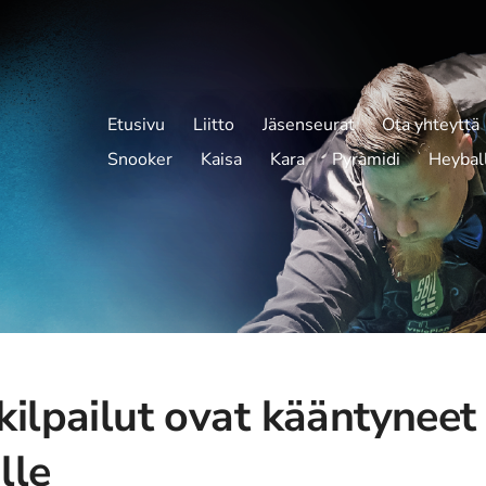
Etusivu
Liitto
Jäsenseurat
Ota yhteyttä
Snooker
Kaisa
Kara
Pyramidi
Heybal
ilpailut ovat kääntyneet
lle