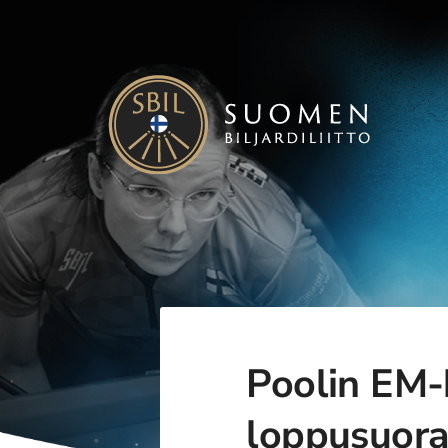
Siirry
sivun
sisältöön
Suomen Biljardiliitto ry
Poolin EM-k
loppusuora