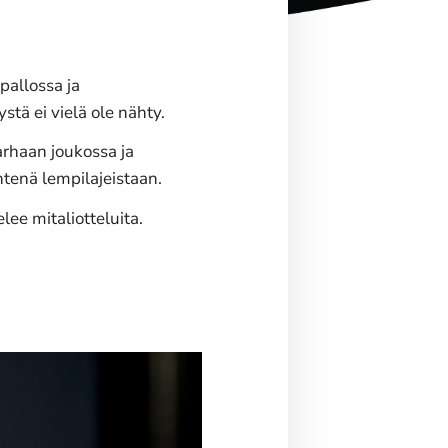
pallossa ja
stä ei vielä ole nähty.
arhaan joukossa ja
htenä lempilajeistaan.
ee mitaliotteluita.