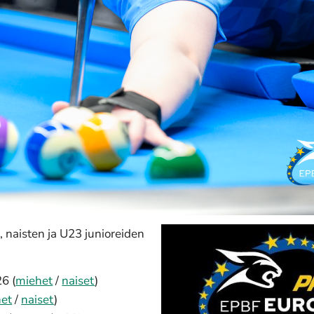
 naisten ja U23 junioreiden
6 (
miehet
/
naiset
)
et
/
naiset
)