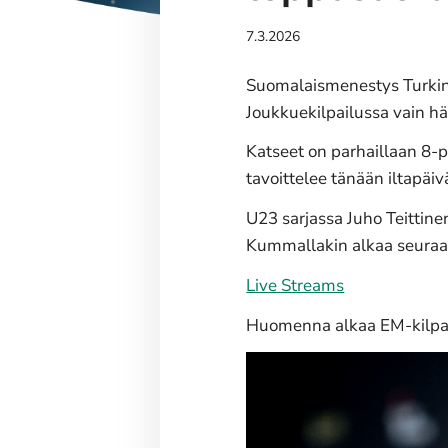
7.3.2026
Suomalaismenestys Turkin A
Joukkuekilpailussa vain hät
Katseet on parhaillaan 8-
tavoittelee tänään iltapäiv
U23 sarjassa Juho Teittine
Kummallakin alkaa seuraav
Live Streams
Huomenna alkaa EM-kilpail