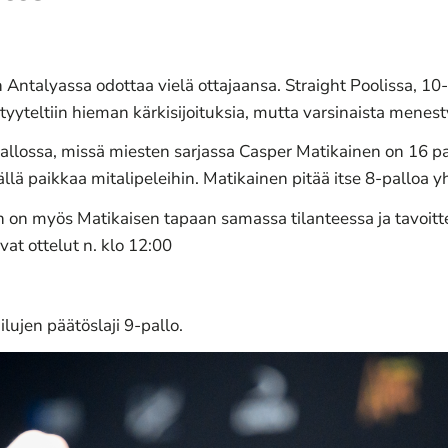
ntalyassa odottaa vielä ottajaansa. Straight Poolissa, 10-
yyteltiin hieman kärkisijoituksia, mutta varsinaista menesty
pallossa, missä miesten sarjassa Casper Matikainen on 16 p
ällä paikkaa mitalipeleihin. Matikainen pitää itse 8-palloa y
n on myös Matikaisen tapaan samassa tilanteessa ja tavoittel
at ottelut n. klo 12:00
ujen päätöslaji 9-pallo.