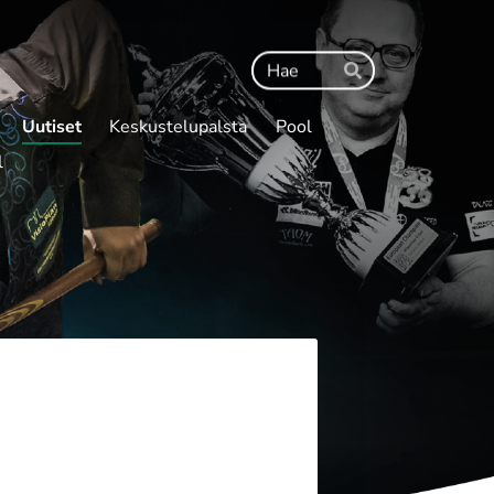
Haku
Hae
Uutiset
Keskustelupalsta
Pool
l