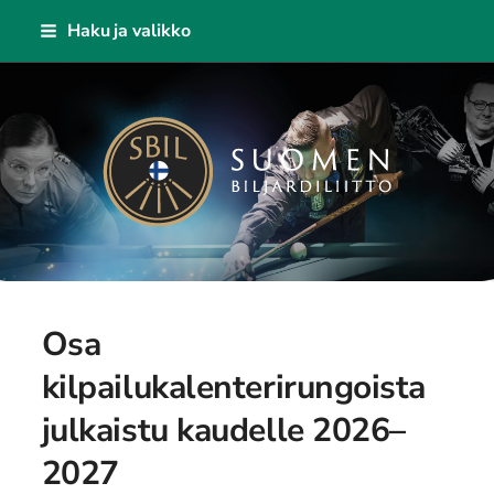
Siirry
Haku ja valikko
sivun
sisältöön
Suomen Biljardiliitto ry
Osa
kilpailukalenterirungoista
julkaistu kaudelle 2026–
2027