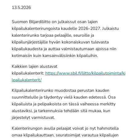
13.5.2026
Suomen Biljardiliitto on julkaissut osan lajien
kilpailukalenterirungoista kaudelle 2026–2027. Julkaistu
kalenterirunko tarjoaa pelaajille, seuroille ja
kilpailunjärjestäjille hyvän kokonaiskuvan tulevasta
kilpailukaudesta ja auttaa valmistautumaan ajoissa niin
kotimaisiin kuin kansainvälisiinkin kilpailuihin.
Kaikkien lajien alustavat
kilpailukalenterit:
https://www.sbil.fi/liitto/kilpailutoiminta/ki
lpailukalenterit/
Kilpailukalenterirunko muodostaa perustan kauden
suunnittelulle ja täydentyy vielä kauden edetessä. Osa
kilpailuista ja pelipaikoista on tässä vaiheessa merkitty
alustaviksi, ja tarkennuksia tehdään sitä mukaa, kun
järjestelyt varmistuvat.
Kalenterirungon avulla pelaajat voivat jo nyt hahmotella
omaa kilpailukauttaan, seuratoimijat varautua kilpailujen