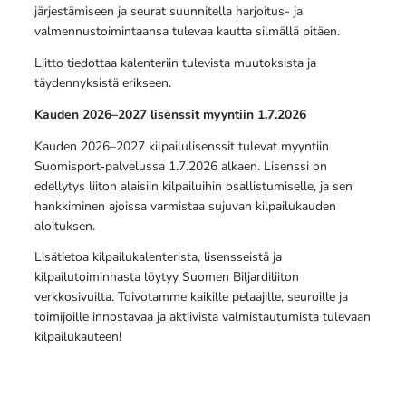
järjestämiseen ja seurat suunnitella harjoitus- ja
valmennustoimintaansa tulevaa kautta silmällä pitäen.
Liitto tiedottaa kalenteriin tulevista muutoksista ja
täydennyksistä erikseen.
Kauden 2026–2027 lisenssit myyntiin 1.7.2026
Kauden 2026–2027 kilpailulisenssit tulevat myyntiin
Suomisport‑palvelussa 1.7.2026 alkaen. Lisenssi on
edellytys liiton alaisiin kilpailuihin osallistumiselle, ja sen
hankkiminen ajoissa varmistaa sujuvan kilpailukauden
aloituksen.
Lisätietoa kilpailukalenterista, lisensseistä ja
kilpailutoiminnasta löytyy Suomen Biljardiliiton
verkkosivuilta. Toivotamme kaikille pelaajille, seuroille ja
toimijoille innostavaa ja aktiivista valmistautumista tulevaan
kilpailukauteen!