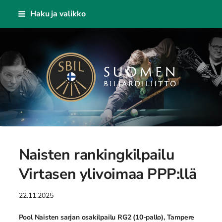
Siirry
Haku ja valikko
sivun
sisältöön
Suomen Biljardiliitto ry
Naisten rankingkilpailu
Virtasen ylivoimaa PPP:llä
22.11.2025
Pool Naisten sarjan osakilpailu RG2 (10-pallo), Tampere