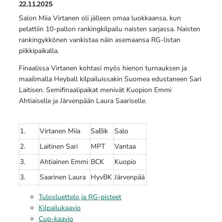
22.11.2025
Salon Miia Virtanen oli jälleen omaa luokkaansa, kun
pelattiin 10-pallon rankingkilpailu naisten sarjassa. Naisten
rankingykkönen vankistaa näin asemaansa RG-listan
piikkipaikalla.
Finaalissa Virtanen kohtasi myös hienon turnauksen ja
maailmalla Heyball kilpailuissakin Suomea edustaneen Sari
Laitisen. Semifinaalipaikat menivät Kuopion Emmi
Ahtiaiselle ja Järvenpään Laura Saariselle.
1.
Virtanen Miia
SaBik
Salo
2.
Laitinen Sari
MPT
Vantaa
3.
Ahtiainen Emmi
BCK
Kuopio
3.
Saarinen Laura
HyvBK
Järvenpää
Tulosluettelo ja RG-pisteet
Kilpailukaavio
Cup-kaavio