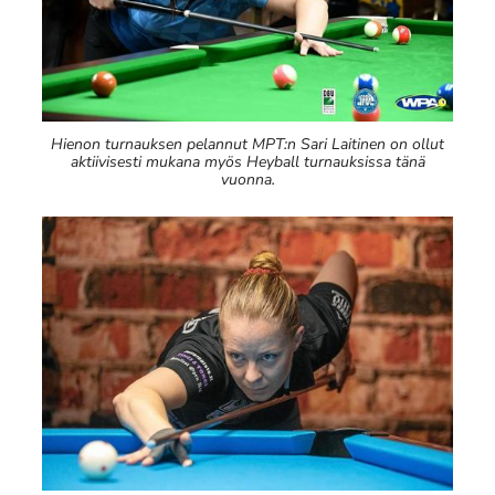
Hienon turnauksen pelannut MPT:n Sari Laitinen on ollut
aktiivisesti mukana myös Heyball turnauksissa tänä
vuonna.