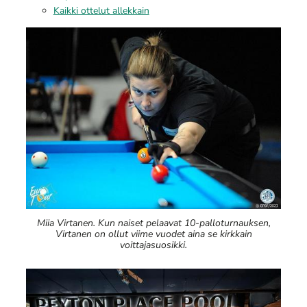
Kaikki ottelut allekkain
Miia Virtanen. Kun naiset pelaavat 10-palloturnauksen,
Virtanen on ollut viime vuodet aina se kirkkain
voittajasuosikki.