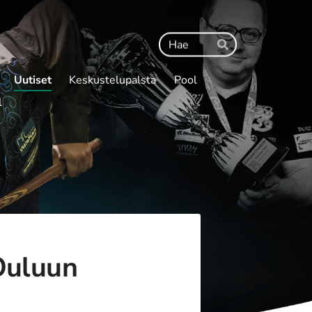
Haku
Hae
Uutiset
Keskustelupalsta
Pool
l
Ouluun