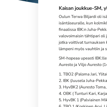
Kaisan joukkue-SM, y
Oulun Terwa Biljardi oli i
isäntäseuralle, kun kolmikk
finaalissa IBK:n Juha-Pek
valovoimaisin tähtipari oli
jotka voittivat turnauksen
lämpeni myös vauhtiin ja s
SM-hopeaa upeasti IBK:lle
Auresto ja Viljo Auresto (1
1. TBO2 (Paloma Jari, Ylita
2. IBK (Juusela Juha-Pekka
3. HyvBK2 (Auresto Toma, 
4. OBK ( Tunturi Kari, Karj
5. HyvBK 1 (Palviainen Mi
6. TBO 1 (Koskinen Arvi, L