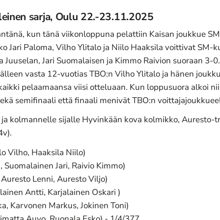
leinen sarja, Oulu 22.-23.11.2025
säntänä, kun tänä viikonloppuna pelattiin Kaisan joukkue SM-
o Jari Paloma, Vilho Ylitalo ja Niilo Haaksila voittivat SM-k
ka Juuselan, Jari Suomalaisen ja Kimmo Raivion suoraan 3-
 jälleen vasta 12-vuotias TBO:n Vilho Ylitalo ja hänen joukk
 kaikki pelaamaansa viisi otteluaan. Kun loppusuora alkoi ni
ekä semifinaali että finaali menivät TBO:n voittajajoukkueel
 ja kolmannelle sijalle Hyvinkään kova kolmikko, Auresto-t
4v).
lo Vilho, Haaksila Niilo)
, Suomalainen Jari, Raivio Kimmo)
Auresto Lenni, Auresto Viljo)
alainen Antti, Karjalainen Oskari )
ka, Karvonen Markus, Jokinen Toni)
iimatta Auvo, Ruonala Esko) - 1/4/377