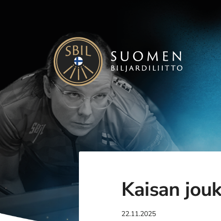
Siirry
sivun
sisältöön
Suomen Biljardiliitto ry
Kaisan jou
22.11.2025