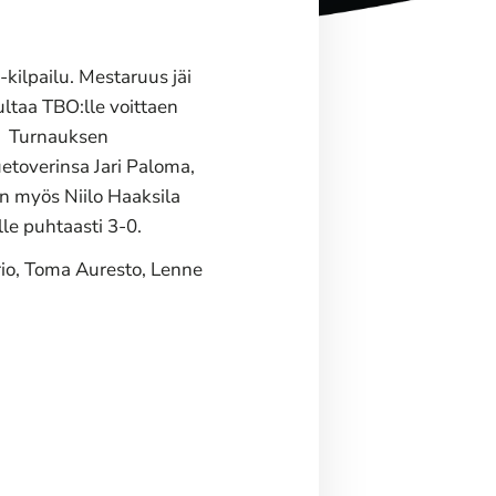
kilpailu. Mestaruus jäi
ultaa TBO:lle voittaen
0. Turnauksen
uetoverinsa Jari Paloma,
in myös Niilo Haaksila
le puhtaasti 3-0.
rio, Toma Auresto, Lenne