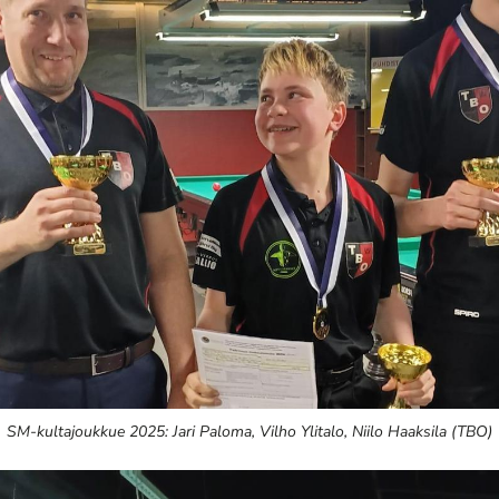
SM-kultajoukkue 2025: Jari Paloma, Vilho Ylitalo, Niilo Haaksila (TBO)