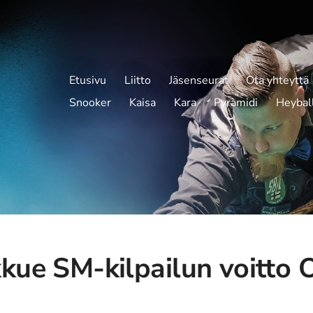
Etusivu
Liitto
Jäsenseurat
Ota yhteyttä
Snooker
Kaisa
Kara
Pyramidi
Heybal
kkue SM-kilpailun voitto 