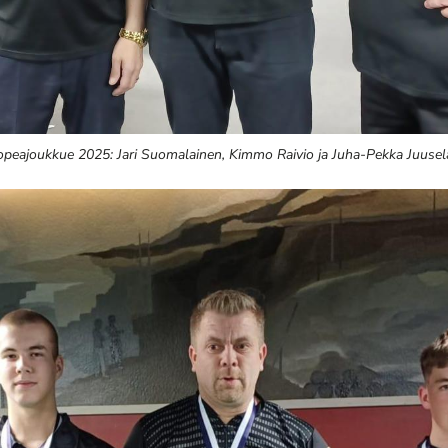
peajoukkue 2025: Jari Suomalainen, Kimmo Raivio ja Juha-Pekka Juusela