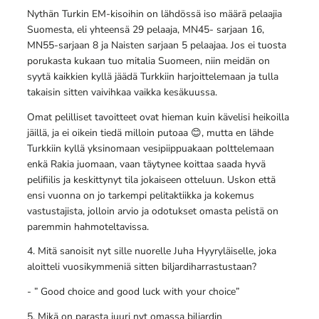
Nythän Turkin EM-kisoihin on lähdössä iso määrä pelaajia
Suomesta, eli yhteensä 29 pelaaja, MN45- sarjaan 16,
MN55-sarjaan 8 ja Naisten sarjaan 5 pelaajaa. Jos ei tuosta
porukasta kukaan tuo mitalia Suomeen, niin meidän on
syytä kaikkien kyllä jäädä Turkkiin harjoittelemaan ja tulla
takaisin sitten vaivihkaa vaikka kesäkuussa.
Omat pelilliset tavoitteet ovat hieman kuin kävelisi heikoilla
jäillä, ja ei oikein tiedä milloin putoaa 😊, mutta en lähde
Turkkiin kyllä yksinomaan vesipiippuakaan polttelemaan
enkä Rakia juomaan, vaan täytynee koittaa saada hyvä
pelifiilis ja keskittynyt tila jokaiseen otteluun. Uskon että
ensi vuonna on jo tarkempi pelitaktiikka ja kokemus
vastustajista, jolloin arvio ja odotukset omasta pelistä on
paremmin hahmoteltavissa.
4. Mitä sanoisit nyt sille nuorelle Juha Hyyryläiselle, joka
aloitteli vuosikymmeniä sitten biljardiharrastustaan?
- ” Good choice and good luck with your choice”
5. Mikä on parasta juuri nyt omassa biljardin