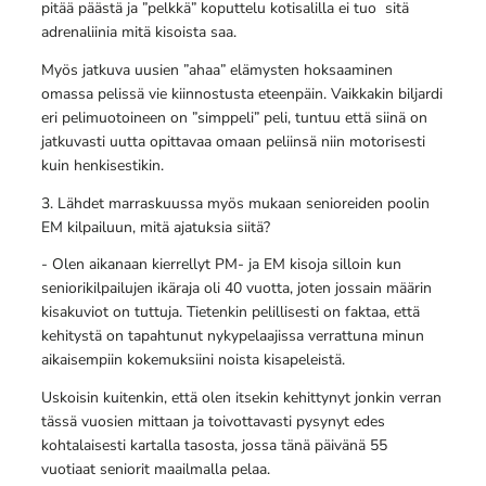
pitää päästä ja ”pelkkä” koputtelu kotisalilla ei tuo sitä
adrenaliinia mitä kisoista saa.
Myös jatkuva uusien ”ahaa” elämysten hoksaaminen
omassa pelissä vie kiinnostusta eteenpäin. Vaikkakin biljardi
eri pelimuotoineen on ”simppeli” peli, tuntuu että siinä on
jatkuvasti uutta opittavaa omaan peliinsä niin motorisesti
kuin henkisestikin.
3. Lähdet marraskuussa myös mukaan senioreiden poolin
EM kilpailuun, mitä ajatuksia siitä?
- Olen aikanaan kierrellyt PM- ja EM kisoja silloin kun
seniorikilpailujen ikäraja oli 40 vuotta, joten jossain määrin
kisakuviot on tuttuja. Tietenkin pelillisesti on faktaa, että
kehitystä on tapahtunut nykypelaajissa verrattuna minun
aikaisempiin kokemuksiini noista kisapeleistä.
Uskoisin kuitenkin, että olen itsekin kehittynyt jonkin verran
tässä vuosien mittaan ja toivottavasti pysynyt edes
kohtalaisesti kartalla tasosta, jossa tänä päivänä 55
vuotiaat seniorit maailmalla pelaa.