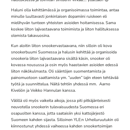
Haluni olla kehittämässä ja organisoimassa toimintaa, antaa
minulle luultavasti jonkinlaisen dopamiini ruiskeen eli
mielihyvän tunteen yhteisten asioiden hoitamisessa. Sama
koskee liiton lajivastaavana toimimista ja liiton hallituksessa
olemista takavuosina.
Kun aloitin liiton snookervastaavana, niin silloin oli kova
snookerbuumi Suomessa ja halusin kehittää ja organisoida
snookeria liiton lajivastaavana sisältä käsin, snooker oli
kovassa nousussa ja osin myös haastavien asioiden edessä
liiton näkökulmasta. Oli sääntöjen suomentamista ja
painomuotoon saattamista ym. ”uuden” lajin eteen tehtävää
työtä ja suunnittelua. Näitä tehtiin yhdessä mm. Aarno
Kiveliön ja Veikko Hannulan kanssa.
Välillä oli myös vaikeita aikoja, jossa piti pitkäjänteisesti
neuvotella snookerin tulevaisuudesta Suomessa eri
osapuolten kanssa, jotta saataisiin yksi kattojärjestö
Suomeen kahden sijasta. Silloinen YLE:n Urheiluruutukin oli
kiinnostunut yhdessä vaiheessa kahden snookertoimijan