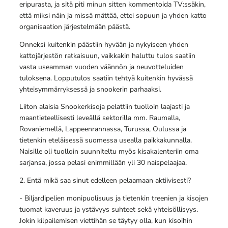
eripurasta, ja sitä piti minun sitten kommentoida TV:ssäkin,
että miksi näin ja missä mättää, ettei sopuun ja yhden katto
organisaation järjestelmään päästä.
Onneksi kuitenkin päästiin hyvään ja nykyiseen yhden
kattojärjestön ratkaisuun, vaikkakin haluttu tulos saatiin
vasta useamman vuoden väännön ja neuvotteluiden
tuloksena. Lopputulos saatiin tehtyä kuitenkin hyvässä
yhteisymmärryksessä ja snookerin parhaaksi.
Liiton alaisia Snookerkisoja pelattiin tuolloin laajasti ja
maantieteellisesti leveällä sektorilla mm. Raumalla,
Rovaniemellä, Lappeenrannassa, Turussa, Oulussa ja
tietenkin eteläisessä suomessa usealla paikkakunnalla.
Naisille oli tuolloin suunniteltu myös kisakalenteriin oma
sarjansa, jossa pelasi enimmillään yli 30 naispelaajaa.
2. Entä mikä saa sinut edelleen pelaamaan aktiivisesti?
- Biljardipelien monipuolisuus ja tietenkin treenien ja kisojen
tuomat kaveruus ja ystävyys suhteet sekä yhteisöllisyys.
Jokin kilpailemisen viettihän se täytyy olla, kun kisoihin