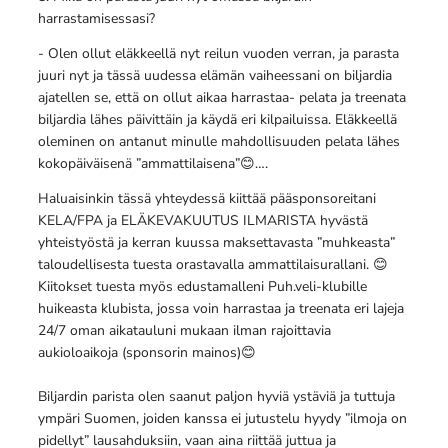
harrastamisessasi?
- Olen ollut eläkkeellä nyt reilun vuoden verran, ja parasta
juuri nyt ja tässä uudessa elämän vaiheessani on biljardia
ajatellen se, että on ollut aikaa harrastaa- pelata ja treenata
biljardia lähes päivittäin ja käydä eri kilpailuissa. Eläkkeellä
oleminen on antanut minulle mahdollisuuden pelata lähes
kokopäiväisenä ”ammattilaisena”😊….
Haluaisinkin tässä yhteydessä kiittää pääsponsoreitani
KELA/FPA ja ELÄKEVAKUUTUS ILMARISTA hyvästä
yhteistyöstä ja kerran kuussa maksettavasta ”muhkeasta”
taloudellisesta tuesta orastavalla ammattilaisurallani. 😊
Kiitokset tuesta myös edustamalleni Puh.veli-klubille
huikeasta klubista, jossa voin harrastaa ja treenata eri lajeja
24/7 oman aikatauluni mukaan ilman rajoittavia
aukioloaikoja (sponsorin mainos)😊
Biljardin parista olen saanut paljon hyviä ystäviä ja tuttuja
ympäri Suomen, joiden kanssa ei jutustelu hyydy ”ilmoja on
pidellyt” lausahduksiin, vaan aina riittää juttua ja