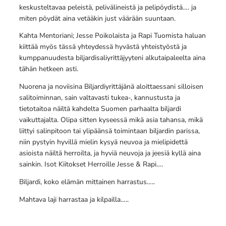
keskusteltavaa peleistä, pelivälineistä ja pelipöydistä…. ja
miten pöydät aina vetääkin just väärään suuntaan.
Kahta Mentoriani; Jesse Poikolaista ja Rapi Tuomista haluan
kiittää myös tässä yhteydessä hyvästä yhteistyöstä ja
kumppanuudesta biljardisaliyrittäjyyteni alkutaipaleelta aina
tähän hetkeen asti.
Nuorena ja noviisina Biljardiyrittäjänä aloittaessani silloisen
salitoiminnan, sain valtavasti tukea-, kannustusta ja
tietotaitoa näiltä kahdelta Suomen parhaalta biljardi
vaikuttajalta. Olipa sitten kyseessä mikä asia tahansa, mikä
liittyi salinpitoon tai ylipäänsä toimintaan biljardin parissa,
niin pystyin hyvillä mielin kysyä neuvoa ja mielipidettä
asioista näiltä herroilta, ja hyviä neuvoja ja jeesiä kyllä aina
sainkin. Isot Kiitokset Herroille Jesse & Rapi….
Biljardi, koko elämän mittainen harrastus…..
Mahtava laji harrastaa ja kilpailla…..