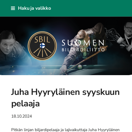
Siirry
Haku ja valikko
sivun
sisältöön
Suomen Biljardiliitto ry
Juha Hyyryläinen syyskuun
pelaaja
18.10.2024
Pitkän linjan biljardipelaaja ja lajivaikuttaja Juha Hyyryläinen