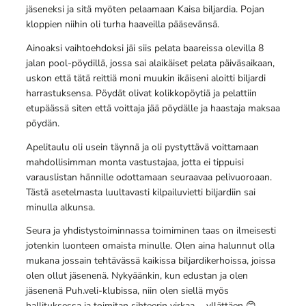
jäseneksi ja sitä myöten pelaamaan Kaisa biljardia. Pojan
kloppien niihin oli turha haaveilla pääsevänsä.
Ainoaksi vaihtoehdoksi jäi siis pelata baareissa olevilla 8
jalan pool-pöydillä, jossa sai alaikäiset pelata päiväsaikaan,
uskon että tätä reittiä moni muukin ikäiseni aloitti biljardi
harrastuksensa. Pöydät olivat kolikkopöytiä ja pelattiin
etupäässä siten että voittaja jää pöydälle ja haastaja maksaa
pöydän.
Apelitaulu oli usein täynnä ja oli pystyttävä voittamaan
mahdollisimman monta vastustajaa, jotta ei tippuisi
varauslistan hännille odottamaan seuraavaa pelivuoroaan.
Tästä asetelmasta luultavasti kilpailuvietti biljardiin sai
minulla alkunsa.
Seura ja yhdistystoiminnassa toimiminen taas on ilmeisesti
jotenkin luonteen omaista minulle. Olen aina halunnut olla
mukana jossain tehtävässä kaikissa biljardikerhoissa, joissa
olen ollut jäsenenä. Nykyäänkin, kun edustan ja olen
jäsenenä Puh.veli-klubissa, niin olen siellä myös
hallituksessa ja toimitan sihteerin virkaa…. yllättäen 😊