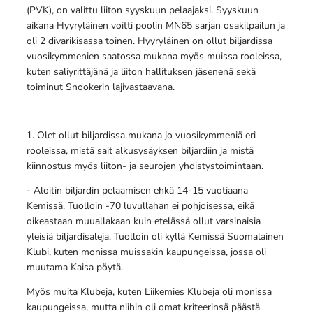
(PVK), on valittu liiton syyskuun pelaajaksi. Syyskuun
aikana Hyyryläinen voitti poolin MN65 sarjan osakilpailun ja
oli 2 divarikisassa toinen. Hyyryläinen on ollut biljardissa
vuosikymmenien saatossa mukana myös muissa rooleissa,
kuten saliyrittäjänä ja liiton hallituksen jäsenenä sekä
toiminut Snookerin lajivastaavana.
1. Olet ollut biljardissa mukana jo vuosikymmeniä eri
rooleissa, mistä sait alkusysäyksen biljardiin ja mistä
kiinnostus myös liiton- ja seurojen yhdistystoimintaan.
- Aloitin biljardin pelaamisen ehkä 14-15 vuotiaana
Kemissä. Tuolloin -70 luvullahan ei pohjoisessa, eikä
oikeastaan muuallakaan kuin etelässä ollut varsinaisia
yleisiä biljardisaleja. Tuolloin oli kyllä Kemissä Suomalainen
Klubi, kuten monissa muissakin kaupungeissa, jossa oli
muutama Kaisa pöytä.
Myös muita Klubeja, kuten Liikemies Klubeja oli monissa
kaupungeissa, mutta niihin oli omat kriteerinsä päästä