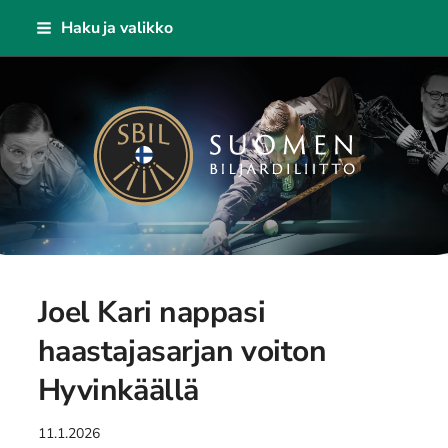
Siirry
Haku ja valikko
sivun
sisältöön
Suomen Biljardiliitto ry
Joel Kari nappasi
haastajasarjan voiton
Hyvinkäällä
11.1.2026