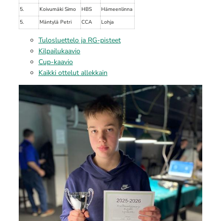
5.
Koivumäki Simo
HBS
Hämeenlinna
5.
Mäntylä Petri
CCA
Lohja
Tulosluettelo ja RG-pisteet
Kilpailukaavio
Cup-kaavio
Kaikki ottelut allekkain