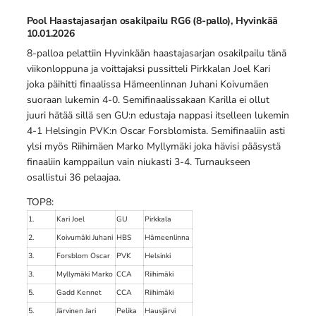
Pool Haastajasarjan osakilpailu RG6 (8-pallo), Hyvinkää
10.01.2026
8-palloa pelattiin Hyvinkään haastajasarjan osakilpailu tänä
viikonloppuna ja voittajaksi pussitteli Pirkkalan Joel Kari
joka päihitti finaalissa Hämeenlinnan Juhani Koivumäen
suoraan lukemin 4-0. Semifinaalissakaan Karilla ei ollut
juuri hätää sillä sen GU:n edustaja nappasi itselleen lukemin
4-1 Helsingin PVK:n Oscar Forsblomista. Semifinaaliin asti
ylsi myös Riihimäen Marko Myllymäki joka hävisi pääsystä
finaaliin kamppailun vain niukasti 3-4. Turnaukseen
osallistui 36 pelaajaa.
TOP8:
1.
Kari Joel
GU
Pirkkala
2.
Koivumäki Juhani
HBS
Hämeenlinna
3.
Forsblom Oscar
PVK
Helsinki
3.
Myllymäki Marko
CCA
Riihimäki
5.
Gadd Kennet
CCA
Riihimäki
5.
Järvinen Jari
Pelika
Hausjärvi