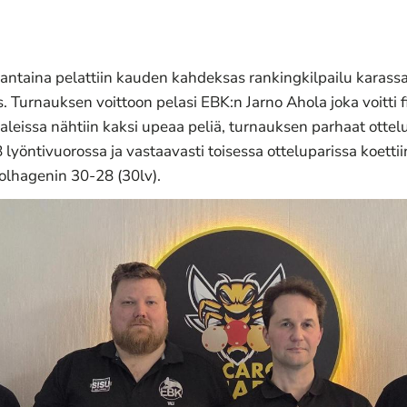
ntaina pelattiin kauden kahdeksas rankingkilpailu karassa 
. Turnauksen voittoon pelasi EBK:n Jarno Ahola joka voitti f
eissa nähtiin kaksi upeaa peliä, turnauksen parhaat ottelu
 lyöntivuorossa ja vastaavasti toisessa otteluparissa koetti
Solhagenin 30-28 (30lv).