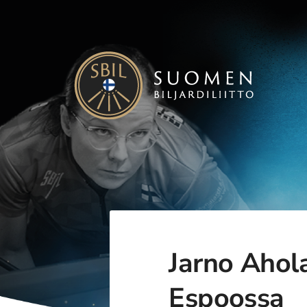
Siirry
sivun
sisältöön
Suomen Biljardiliitto ry
Jarno Ahola
Espoossa