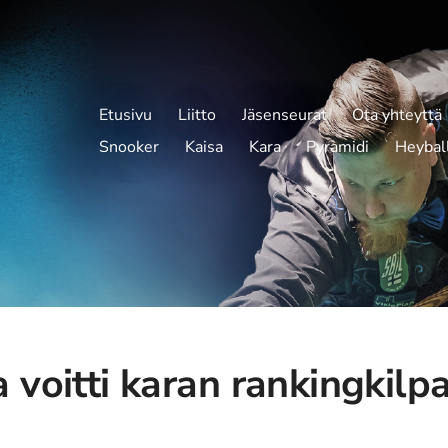
Etusivu
Liitto
Jäsenseurat
Ota yhteyttä
Snooker
Kaisa
Kara
Pyramidi
Heybal
 voitti karan rankingkilpa