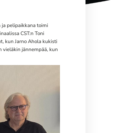
ja pelipaikkana toimi
inaalissa CST:n Toni
t, kun Jarno Ahola kukisti
in vieläkin jännempää, kun