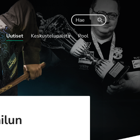
Haku
Hae
Uutiset
Keskustelupalsta
Pool
l
ilun