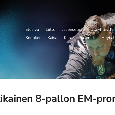
Etusivu
Liitto
Jäsenseurat
Ota yhteyttä
Snooker
Kaisa
Kara
Pyramidi
Heybal
ikainen 8-pallon EM-pro