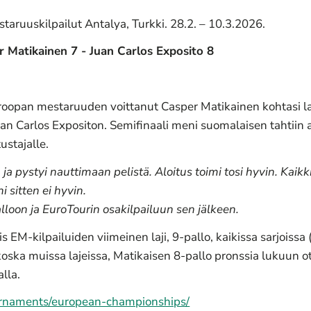
taruuskilpailut Antalya, Turkki. 28.2. – 10.3.2026.
er Matikainen 7 - Juan Carlos Exposito 8
oopan mestaruuden voittanut Casper Matikainen kohtasi la
an Carlos Expositon. Semifinaali meni suomalaisen tahtiin a
ustajalle.
 ja pystyi nauttimaan pelistä. Aloitus toimi tosi hyvin. Kaik
i sitten ei hyvin.
palloon ja EuroTourin osakilpailuun sen jälkeen.
 EM-kilpailuiden viimeinen laji, 9-pallo, kaikissa sarjoissa 
oska muissa lajeissa, Matikaisen 8-pallo pronssia lukuun ott
lla.
urnaments/european-championships/