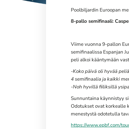
Poolbiljardin Euroopan mes
8-pallo semifinaali: Casp
Viime vuonna 9-pallon Eur
semifinaalissa Espanjan Ju
peli alkoi kääntymään vast
-Koko päivä oli hyvää peliä
4 semifinaalia ja kaikki men
-Noh hyvillä fiiliksillä ysi
Sunnuntaina käynnistyy siis
Odotukset ovat korkealle k
menestystä odotetulla tava
https://www.epbf.com/to