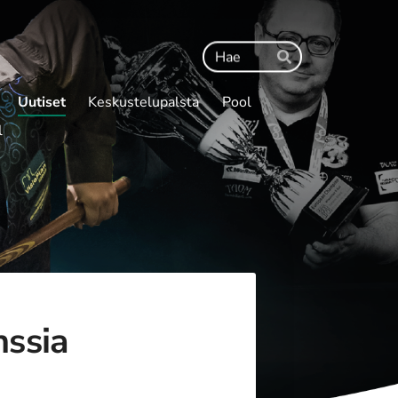
Haku
Hae
Uutiset
Keskustelupalsta
Pool
l
nssia