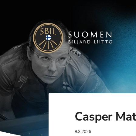
Siirry
sivun
sisältöön
Suomen Biljardiliitto ry
Casper Mat
8.3.2026