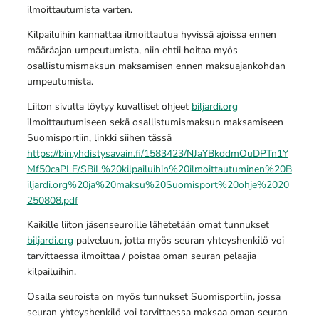
ilmoittautumista varten.
Kilpailuihin kannattaa ilmoittautua hyvissä ajoissa ennen
määräajan umpeutumista, niin ehtii hoitaa myös
osallistumismaksun maksamisen ennen maksuajankohdan
umpeutumista.
Liiton sivulta löytyy kuvalliset ohjeet
biljardi.org
ilmoittautumiseen sekä osallistumismaksun maksamiseen
Suomisportiin, linkki siihen tässä
https://bin.yhdistysavain.fi/1583423/NJaYBkddmOuDPTn1Y
Mf50caPLE/SBiL%20kilpailuihin%20ilmoittautuminen%20B
iljardi.org%20ja%20maksu%20Suomisport%20ohje%2020
250808.pdf
Kaikille liiton jäsenseuroille lähetetään omat tunnukset
biljardi.org
palveluun, jotta myös seuran yhteyshenkilö voi
tarvittaessa ilmoittaa / poistaa oman seuran pelaajia
kilpailuihin.
Osalla seuroista on myös tunnukset Suomisportiin, jossa
seuran yhteyshenkilö voi tarvittaessa maksaa oman seuran