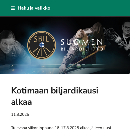
Siirry
Haku ja valikko
sivun
sisältöön
Suomen Biljardiliitto ry
Kotimaan biljardikausi
alkaa
11.8.2025
Tulevana viikonloppuna 16-17.8.2025 alkaa jälleen uusi