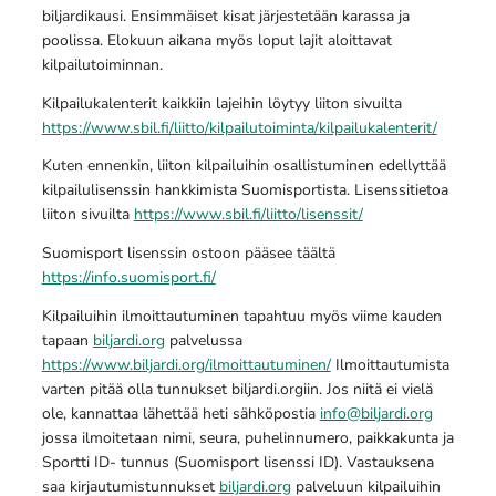
biljardikausi. Ensimmäiset kisat järjestetään karassa ja
poolissa. Elokuun aikana myös loput lajit aloittavat
kilpailutoiminnan.
Kilpailukalenterit kaikkiin lajeihin löytyy liiton sivuilta
https://www.sbil.fi/liitto/kilpailutoiminta/kilpailukalenterit/
Kuten ennenkin, liiton kilpailuihin osallistuminen edellyttää
kilpailulisenssin hankkimista Suomisportista. Lisenssitietoa
liiton sivuilta
https://www.sbil.fi/liitto/lisenssit/
Suomisport lisenssin ostoon pääsee täältä
https://info.suomisport.fi/
Kilpailuihin ilmoittautuminen tapahtuu myös viime kauden
tapaan
biljardi.org
palvelussa
https://www.biljardi.org/ilmoittautuminen/
Ilmoittautumista
varten pitää olla tunnukset biljardi.orgiin. Jos niitä ei vielä
ole, kannattaa lähettää heti sähköpostia
info@biljardi.org
jossa ilmoitetaan nimi, seura, puhelinnumero, paikkakunta ja
Sportti ID- tunnus (Suomisport lisenssi ID). Vastauksena
saa kirjautumistunnukset
biljardi.org
palveluun kilpailuihin