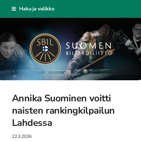
Siirry
Haku ja valikko
sivun
sisältöön
Suomen Biljardiliitto ry
Annika Suominen voitti
naisten rankingkilpailun
Lahdessa
22.3.2026