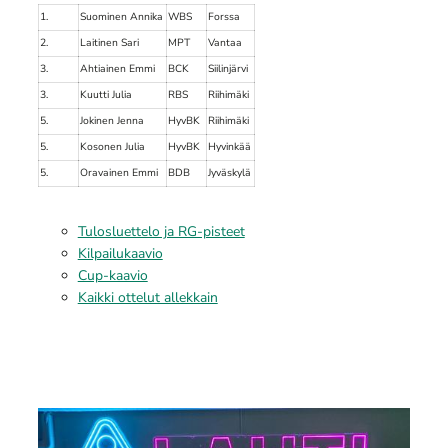
1.
Suominen Annika
WBS
Forssa
2.
Laitinen Sari
MPT
Vantaa
3.
Ahtiainen Emmi
BCK
Siilinjärvi
3.
Kuutti Julia
RBS
Riihimäki
5.
Jokinen Jenna
HyvBK
Riihimäki
5.
Kosonen Julia
HyvBK
Hyvinkää
5.
Oravainen Emmi
BDB
Jyväskylä
Tulosluettelo ja RG-pisteet
Kilpailukaavio
Cup-kaavio
Kaikki ottelut allekkain