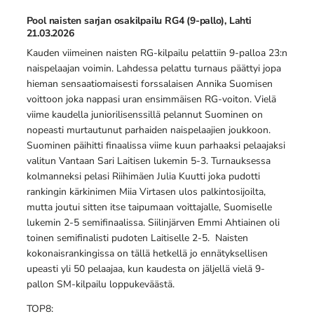
Pool naisten sarjan osakilpailu RG4 (9-pallo), Lahti
21.03.2026
Kauden viimeinen naisten RG-kilpailu pelattiin 9-palloa 23:n
naispelaajan voimin. Lahdessa pelattu turnaus päättyi jopa
hieman sensaatiomaisesti forssalaisen Annika Suomisen
voittoon joka nappasi uran ensimmäisen RG-voiton. Vielä
viime kaudella juniorilisenssillä pelannut Suominen on
nopeasti murtautunut parhaiden naispelaajien joukkoon.
Suominen päihitti finaalissa viime kuun parhaaksi pelaajaksi
valitun Vantaan Sari Laitisen lukemin 5-3. Turnauksessa
kolmanneksi pelasi Riihimäen Julia Kuutti joka pudotti
rankingin kärkinimen Miia Virtasen ulos palkintosijoilta,
mutta joutui sitten itse taipumaan voittajalle, Suomiselle
lukemin 2-5 semifinaalissa. Siilinjärven Emmi Ahtiainen oli
toinen semifinalisti pudoten Laitiselle 2-5. Naisten
kokonaisrankingissa on tällä hetkellä jo ennätyksellisen
upeasti yli 50 pelaajaa, kun kaudesta on jäljellä vielä 9-
pallon SM-kilpailu loppukeväästä.
TOP8: