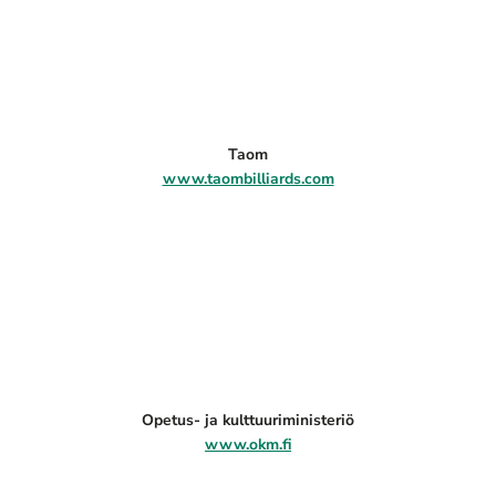
Taom
www.taombilliards.com
Opetus- ja kulttuuriministeriö
www.okm.fi