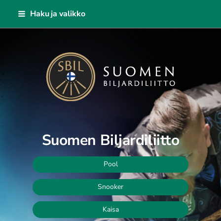
Siirry
Haku ja valikko
sivun
sisältöön
Suomen Biljardiliitto ry
Suomen Biljardiliitto
Pool
Snooker
Kaisa