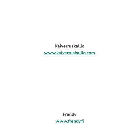
Kaiverruskallio
www.kaiverruskallio.com
Frendy
www.frendy.fi