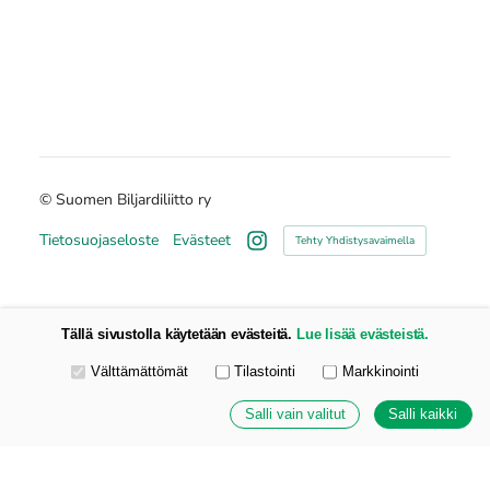
©
Suomen Biljardiliitto ry
Tietosuojaseloste
Evästeet
Tehty Yhdistysavaimella
Instagram
Tällä sivustolla käytetään evästeitä.
Lue lisää evästeistä.
Valitse käytettävät evästeet
Välttämättömät
Tilastointi
Markkinointi
Salli vain valitut
Salli kaikki