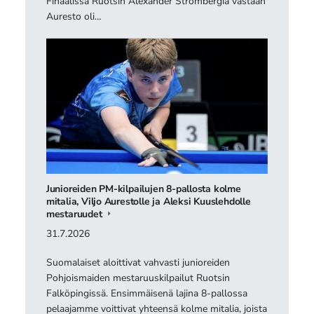
Finaalissa Ruotsin Alexander Strömbergiä vastaan
Auresto oli…
Junioreiden PM-kilpailujen 8-pallosta kolme
mitalia, Viljo Aurestolle ja Aleksi Kuuslehdolle
mestaruudet
31.7.2026
Suomalaiset aloittivat vahvasti junioreiden
Pohjoismaiden mestaruuskilpailut Ruotsin
Falköpingissä. Ensimmäisenä lajina 8-pallossa
pelaajamme voittivat yhteensä kolme mitalia, joista