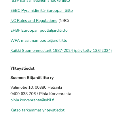
IBSF kansainvälinen snookerliitto
EEBC Pyramidin itä-Euroopan liitto
NC Rules and Regulations
(NBC)
EPBF Euroopan poolbiljardiliitto
WPA maailman poolbiljardiliitto
Kaikki Suomenmestarit 1987-2024 (päivitetty 13.6.2024)
Yhteystiedot
Suomen Biljardiliitto ry
Valimotie 10, 00380 Helsinki
0400 638 706 / Pihla Korvenranta
pihla.korvenranta@sbil.fi
Katso tarkemmat yhteystiedot