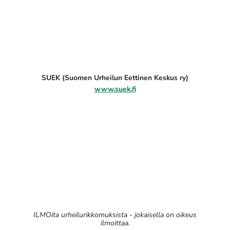
SUEK (Suomen Urheilun Eettinen Keskus ry)
www.suek.fi
ILMOita urheilurikkomuksista - jokaisella on oikeus
ilmoittaa.