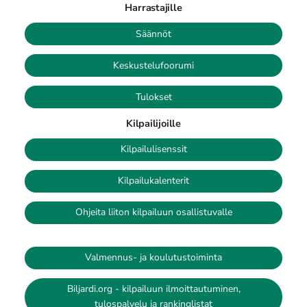
Harrastajille
Säännöt
Keskustelufoorumi
Tulokset
Kilpailijoille
Kilpailulisenssit
Kilpailukalenterit
Ohjeita liiton kilpailuun osallistuvalle
Valmennus- ja koulutustoiminta
Biljardi.org - kilpailuun ilmoittautuminen,
tulospalvelu ja rankinglistat