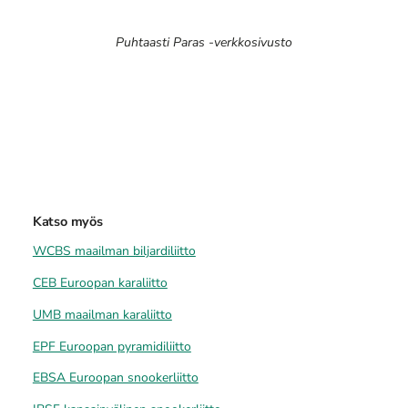
Puhtaasti Paras -verkkosivusto
Katso myös
WCBS maailman biljardiliitto
CEB Euroopan karaliitto
UMB maailman karaliitto
EPF Euroopan pyramidiliitto
EBSA Euroopan snookerliitto