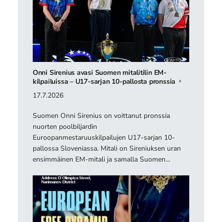
Onni Sirenius avasi Suomen mitalitilin EM-
kilpailuissa – U17-sarjan 10-pallosta pronssia
17.7.2026
Suomen Onni Sirenius on voittanut pronssia
nuorten poolbiljardin
Euroopanmestaruuskilpailujen U17-sarjan 10-
pallossa Sloveniassa. Mitali on Sireniuksen uran
ensimmäinen EM-mitali ja samalla Suomen…