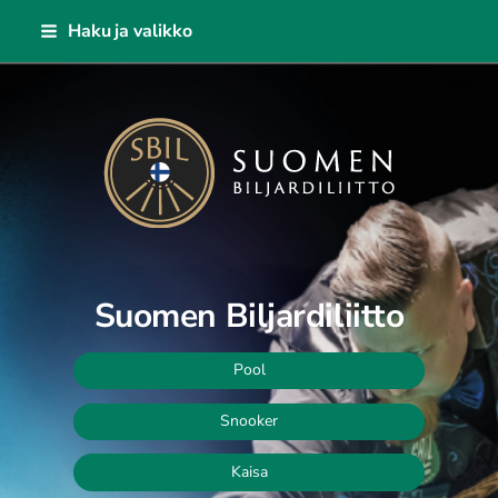
Siirry
Haku ja valikko
sivun
sisältöön
Suomen Biljardiliitto ry
Suomen Biljardiliitto
Pool
Snooker
Kaisa