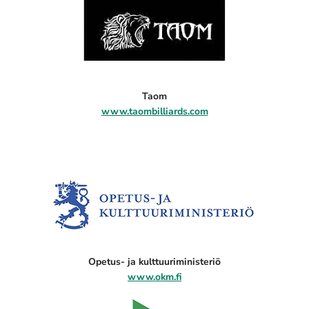
Taom
www.taombilliards.com
Opetus- ja kulttuuriministeriö
www.okm.fi