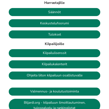
Harrastajille
Säännöt
Keskustelufoorumi
Tulokset
Kilpailijoille
Kilpailulisenssit
Kilpailukalenterit
Ohjeita liiton kilpailuun osallistuvalle
Valmennus- ja koulutustoiminta
Biljardi.org - kilpailuun ilmoittautuminen,
tulospalvelu ja rankinglistat