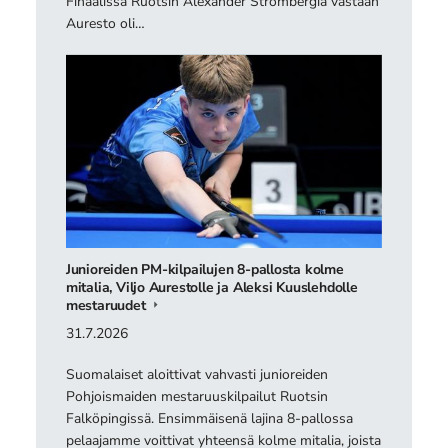
Finaalissa Ruotsin Alexander Strömbergiä vastaan
Auresto oli…
Junioreiden PM-kilpailujen 8-pallosta kolme
mitalia, Viljo Aurestolle ja Aleksi Kuuslehdolle
mestaruudet
31.7.2026
Suomalaiset aloittivat vahvasti junioreiden
Pohjoismaiden mestaruuskilpailut Ruotsin
Falköpingissä. Ensimmäisenä lajina 8-pallossa
pelaajamme voittivat yhteensä kolme mitalia, joista