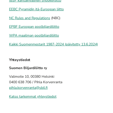
IBSF kansainvälinen snookerliitto
EEBC Pyramidin itä-Euroopan liitto
NC Rules and Regulations
(NBC)
EPBF Euroopan poolbiljardiliitto
WPA maailman poolbiljardiliitto
Kaikki Suomenmestarit 1987-2024 (päivitetty 13.6.2024)
Yhteystiedot
Suomen Biljardiliitto ry
Valimotie 10, 00380 Helsinki
0400 638 706 / Pihla Korvenranta
pihla.korvenranta@sbil.fi
Katso tarkemmat yhteystiedot