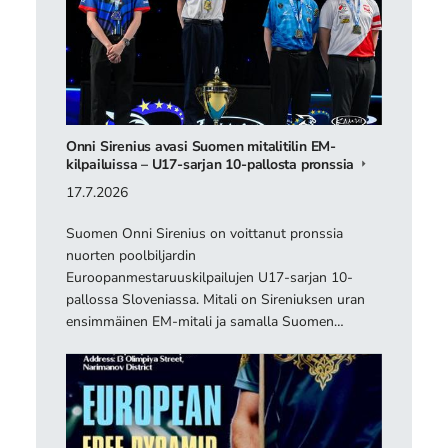
Onni Sirenius avasi Suomen mitalitilin EM-
kilpailuissa – U17-sarjan 10-pallosta pronssia
17.7.2026
Suomen Onni Sirenius on voittanut pronssia
nuorten poolbiljardin
Euroopanmestaruuskilpailujen U17-sarjan 10-
pallossa Sloveniassa. Mitali on Sireniuksen uran
ensimmäinen EM-mitali ja samalla Suomen…