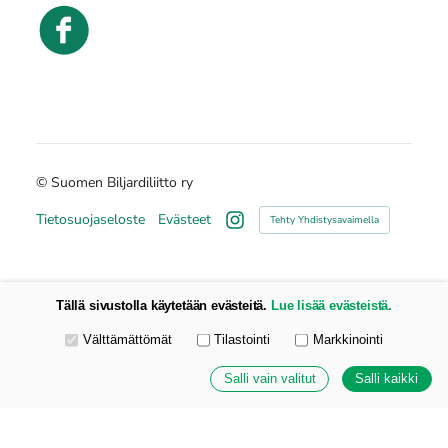
©
Suomen Biljardiliitto ry
Tietosuojaseloste
Evästeet
Tehty Yhdistysavaimella
Instagram
Tällä sivustolla käytetään evästeitä.
Lue lisää evästeistä.
Valitse käytettävät evästeet
Välttämättömät
Tilastointi
Markkinointi
Salli vain valitut
Salli kaikki