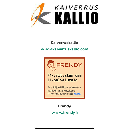
Kaiverruskallio
www.kaiverruskallio.com
Frendy
www.frendy.fi