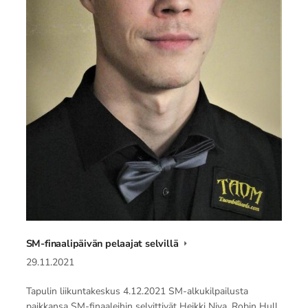
SM-finaalipäivän pelaajat selvillä
29.11.2021
Tapulin liikuntakeskus 4.12.2021 SM-alkukilpailusta
paikkansa SM-finaaleihin selvittivät Heikki Niva, Robin Hull,