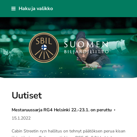
Siirry
Haku ja valikko
sivun
sisältöön
Suomen Biljardiliitto ry
Uutiset
Mestaruussarja RG4 Helsinki 22.-23.1. on peruttu
15.1.2022
Cabin Streetin ry:n hallitus on tehnyt päätöksen perua kisan