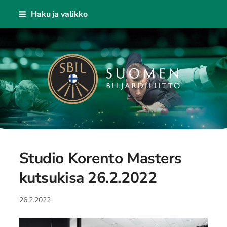
Siirry
Haku ja valikko
sivun
sisältöön
Suomen Biljardiliitto ry
Studio Korento Masters
kutsukisa 26.2.2022
26.2.2022