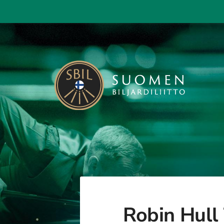
Siirry
sivun
sisältöön
Suomen Biljardiliitto ry
Robin Hull