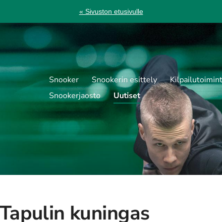
« Sivuston etusivulle
Snooker
Snookerin esittely
Kilpailutoimin
Snookerjaosto
Uutiset
 Tapulin kuningas