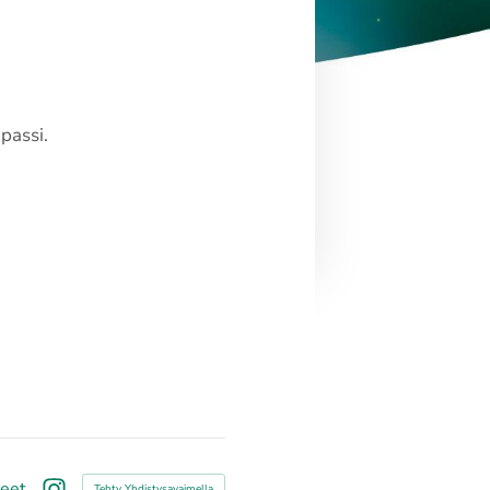
apassi.
teet
Tehty Yhdistysavaimella