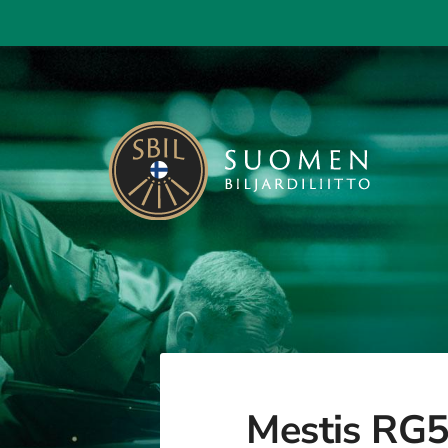
Siirry
sivun
sisältöön
Suomen Biljardiliitto ry
Mestis RG5 