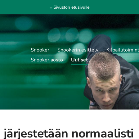
« Sivuston etusivulle
Snooker
Snookerin esittely
Kilpailutoimin
Snookerjaosto
Uutiset
järjestetään normaalisti