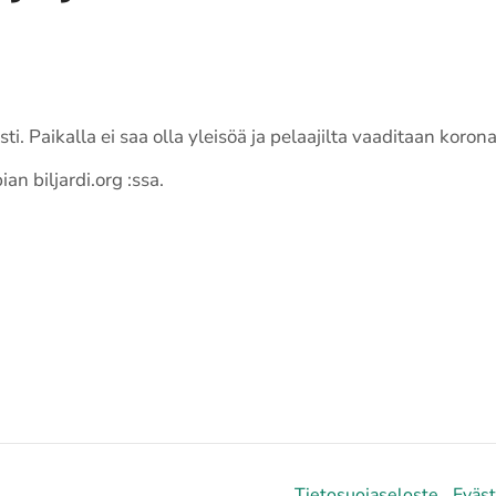
ti. Paikalla ei saa olla yleisöä ja pelaajilta vaaditaan koron
n biljardi.org :ssa.
Tietosuojaseloste
Eväs