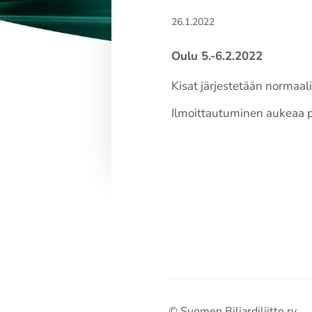
26.1.2022
Oulu 5.-6.2.2022
Kisat järjestetään normaalis
Ilmoittautuminen aukeaa pia
©
Suomen Biljardiliitto ry