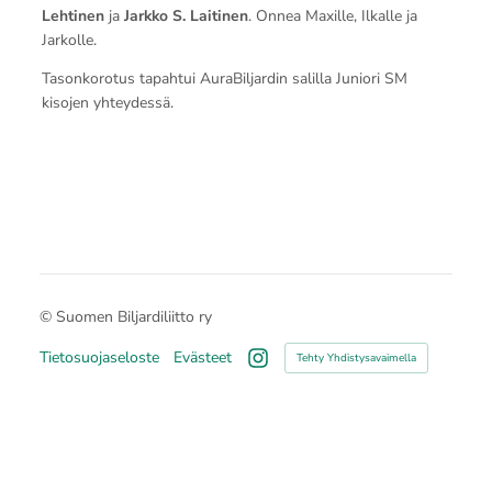
Lehtinen
ja
Jarkko S. Laitinen
. Onnea Maxille, Ilkalle ja
Jarkolle.
Tasonkorotus tapahtui AuraBiljardin salilla Juniori SM
kisojen yhteydessä.
©
Suomen Biljardiliitto ry
Tietosuojaseloste
Evästeet
Tehty Yhdistysavaimella
Instagram