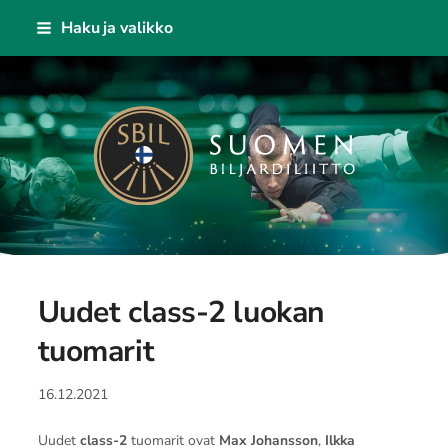
Siirry
Haku ja valikko
sivun
sisältöön
Suomen Biljardiliitto ry
Uudet class-2 luokan
tuomarit
16.12.2021
Uudet
class-2
tuomarit ovat
Max Johansson
,
Ilkka