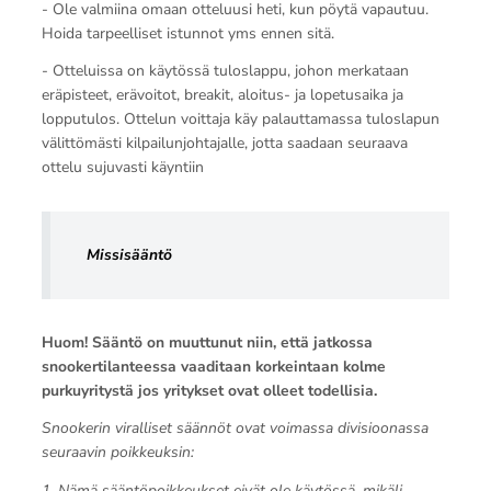
- Ole valmiina omaan otteluusi heti, kun pöytä vapautuu.
Hoida tarpeelliset istunnot yms ennen sitä.
- Otteluissa on käytössä tuloslappu, johon merkataan
eräpisteet, erävoitot, breakit, aloitus- ja lopetusaika ja
lopputulos. Ottelun voittaja käy palauttamassa tuloslapun
välittömästi kilpailunjohtajalle, jotta saadaan seuraava
ottelu sujuvasti käyntiin
Missisääntö
Huom! Sääntö on muuttunut niin, että jatkossa
snookertilanteessa vaaditaan korkeintaan kolme
purkuyritystä jos yritykset ovat olleet todellisia.
Snookerin viralliset säännöt ovat voimassa divisioonassa
seuraavin poikkeuksin:
1. Nämä sääntöpoikkeukset eivät ole käytössä, mikäli