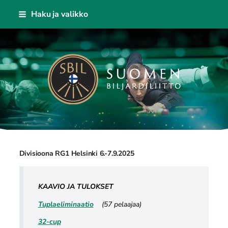
Siirry
Haku ja valikko
sivun
sisältöön
Suomen Biljardiliitto ry
Divisioona RG1 Helsinki 6.-7.9.2025
KAAVIO JA TULOKSET
Tuplaeliminaatio
(57 pelaajaa)
32-cup