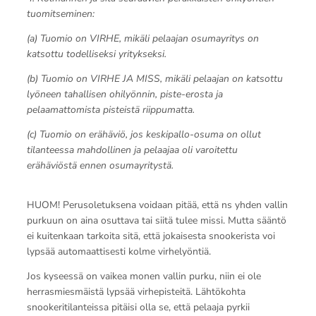
tuomitseminen:
(a) Tuomio on VIRHE, mikäli pelaajan osumayritys on
katsottu todelliseksi yritykseksi.
(b) Tuomio on VIRHE JA MISS, mikäli pelaajan on katsottu
lyöneen tahallisen ohilyönnin, piste-erosta ja
pelaamattomista pisteistä riippumatta.
(c) Tuomio on erähäviö, jos keskipallo-osuma on ollut
tilanteessa mahdollinen ja pelaajaa oli varoitettu
erähäviöstä ennen osumayritystä.
HUOM! Perusoletuksena voidaan pitää, että ns yhden vallin
purkuun on aina osuttava tai siitä tulee missi. Mutta sääntö
ei kuitenkaan tarkoita sitä, että jokaisesta snookerista voi
lypsää automaattisesti kolme virhelyöntiä.
Jos kyseessä on vaikea monen vallin purku, niin ei ole
herrasmiesmäistä lypsää virhepisteitä. Lähtökohta
snookeritilanteissa pitäisi olla se, että pelaaja pyrkii