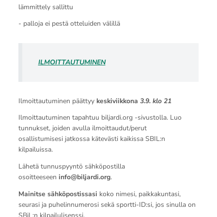
lämmittely sallittu
- palloja ei pestä otteluiden välillä
ILMOITTAUTUMINEN
Ilmoittautuminen päättyy
keskiviikkona
3.9. klo 21
Ilmoittautuminen tapahtuu biljardi.org -sivustolla. Luo
tunnukset, joiden avulla ilmoittaudut/perut
osallistumisesi jatkossa kätevästi kaikissa SBIL:n
kilpailuissa.
Lähetä tunnuspyyntö sähköpostilla
osoitteeseen
info@biljardi.org
.
Mainitse sähköpostissasi
koko nimesi, paikkakuntasi,
seurasi ja puhelinnumerosi sekä sportti-ID:si, jos sinulla on
SBiL:n kilpailulisenssi.