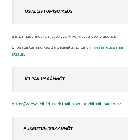
OSALLISTUMISOIKEUS
SBIL:n jäsenseuran jäsenyys + voimassa oleva lisenssi
Ei osallistumisoikeutta pelaajilla, joilla on
mestaruussarjan
status
.
KILPAILUSÄÄNNÖT
https://www.sbil.fi/liitto/kilpailutoiminta/kilpailusaannot/
PUKEUTUMISSÄÄNNÖT