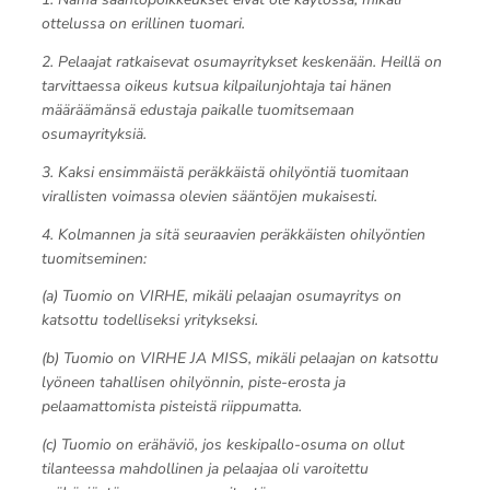
ottelussa on erillinen tuomari.
2. Pelaajat ratkaisevat osumayritykset keskenään. Heillä on
tarvittaessa oikeus kutsua kilpailunjohtaja tai hänen
määräämänsä edustaja paikalle tuomitsemaan
osumayrityksiä.
3. Kaksi ensimmäistä peräkkäistä ohilyöntiä tuomitaan
virallisten voimassa olevien sääntöjen mukaisesti.
4. Kolmannen ja sitä seuraavien peräkkäisten ohilyöntien
tuomitseminen:
(a) Tuomio on VIRHE, mikäli pelaajan osumayritys on
katsottu todelliseksi yritykseksi.
(b) Tuomio on VIRHE JA MISS, mikäli pelaajan on katsottu
lyöneen tahallisen ohilyönnin, piste-erosta ja
pelaamattomista pisteistä riippumatta.
(c) Tuomio on erähäviö, jos keskipallo-osuma on ollut
tilanteessa mahdollinen ja pelaajaa oli varoitettu