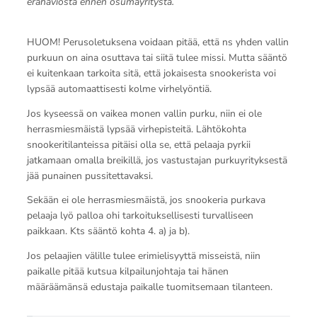
erähäviöstä ennen osumayritystä.
HUOM! Perusoletuksena voidaan pitää, että ns yhden vallin
purkuun on aina osuttava tai siitä tulee missi. Mutta sääntö
ei kuitenkaan tarkoita sitä, että jokaisesta snookerista voi
lypsää automaattisesti kolme virhelyöntiä.
Jos kyseessä on vaikea monen vallin purku, niin ei ole
herrasmiesmäistä lypsää virhepisteitä. Lähtökohta
snookeritilanteissa pitäisi olla se, että pelaaja pyrkii
jatkamaan omalla breikillä, jos vastustajan purkuyrityksestä
jää punainen pussitettavaksi.
Sekään ei ole herrasmiesmäistä, jos snookeria purkava
pelaaja lyö palloa ohi tarkoituksellisesti turvalliseen
paikkaan. Kts sääntö kohta 4. a) ja b).
Jos pelaajien välille tulee erimielisyyttä misseistä, niin
paikalle pitää kutsua kilpailunjohtaja tai hänen
määräämänsä edustaja paikalle tuomitsemaan tilanteen.