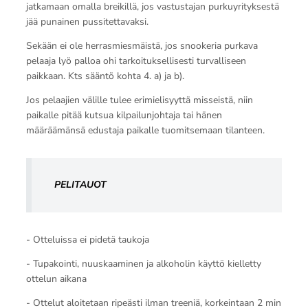
jatkamaan omalla breikillä, jos vastustajan purkuyrityksestä
jää punainen pussitettavaksi.
Sekään ei ole herrasmiesmäistä, jos snookeria purkava
pelaaja lyö palloa ohi tarkoituksellisesti turvalliseen
paikkaan. Kts sääntö kohta 4. a) ja b).
Jos pelaajien välille tulee erimielisyyttä misseistä, niin
paikalle pitää kutsua kilpailunjohtaja tai hänen
määräämänsä edustaja paikalle tuomitsemaan tilanteen.
PELITAUOT
- Otteluissa ei pidetä taukoja
- Tupakointi, nuuskaaminen ja alkoholin käyttö kielletty
ottelun aikana
- Ottelut aloitetaan ripeästi ilman treeniä, korkeintaan 2 min