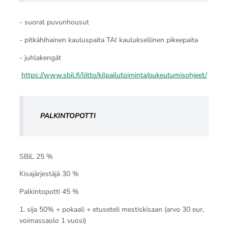
- suorat puvunhousut
- pitkähihainen kauluspaita TAI kauluksellinen pikeepaita
- juhlakengät
https://www.sbil.fi/liitto/kilpailutoiminta/pukeutumisohjeet/
PALKINTOPOTTI
SBiL 25 %
Kisajärjestäjä 30 %
Palkintopotti 45 %
1. sija 50% + pokaali + etuseteli mestiskisaan (arvo 30 eur,
voimassaolo 1 vuosi)