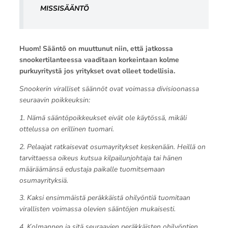
MISSISÄÄNTÖ
Huom! Sääntö on muuttunut niin, että jatkossa
snookertilanteessa vaaditaan korkeintaan kolme
purkuyritystä jos yritykset ovat olleet todellisia.
Snookerin viralliset säännöt ovat voimassa divisioonassa
seuraavin poikkeuksin:
1. Nämä sääntöpoikkeukset eivät ole käytössä, mikäli
ottelussa on erillinen tuomari.
2. Pelaajat ratkaisevat osumayritykset keskenään. Heillä on
tarvittaessa oikeus kutsua kilpailunjohtaja tai hänen
määräämänsä edustaja paikalle tuomitsemaan
osumayrityksiä.
3. Kaksi ensimmäistä peräkkäistä ohilyöntiä tuomitaan
virallisten voimassa olevien sääntöjen mukaisesti.
4. Kolmannen ja sitä seuraavien peräkkäisten ohilyöntien