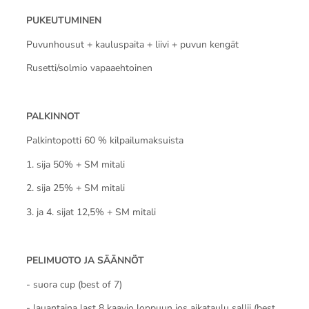
PUKEUTUMINEN
Puvunhousut + kauluspaita + liivi + puvun kengät
Rusetti/solmio vapaaehtoinen
PALKINNOT
Palkintopotti 60 % kilpailumaksuista
1. sija 50% + SM mitali
2. sija 25% + SM mitali
3. ja 4. sijat 12,5% + SM mitali
PELIMUOTO JA SÄÄNNÖT
- suora cup (best of 7)
- lauantaina last 8 kaavio loppuun jos aikataulu sallii (best