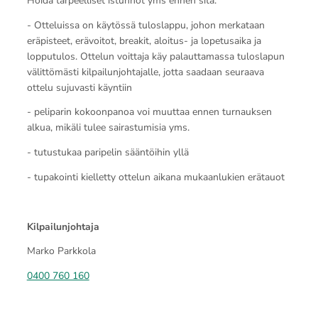
Hoida tarpeelliset istunnot yms ennen sitä.
- Otteluissa on käytössä tuloslappu, johon merkataan
eräpisteet, erävoitot, breakit, aloitus- ja lopetusaika ja
lopputulos. Ottelun voittaja käy palauttamassa tuloslapun
välittömästi kilpailunjohtajalle, jotta saadaan seuraava
ottelu sujuvasti käyntiin
- peliparin kokoonpanoa voi muuttaa ennen turnauksen
alkua, mikäli tulee sairastumisia yms.
- tutustukaa paripelin sääntöihin yllä
- tupakointi kielletty ottelun aikana mukaanlukien erätauot
Kilpailunjohtaja
Marko Parkkola
0400 760 160