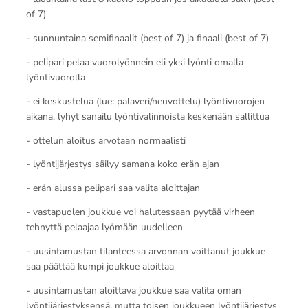
of 7)
- sunnuntaina semifinaalit (best of 7) ja finaali (best of 7)
- pelipari pelaa vuorolyönnein eli yksi lyönti omalla
lyöntivuorolla
- ei keskustelua (lue: palaveri/neuvottelu) lyöntivuorojen
aikana, lyhyt sanailu lyöntivalinnoista keskenään sallittua
- ottelun aloitus arvotaan normaalisti
- lyöntijärjestys säilyy samana koko erän ajan
- erän alussa pelipari saa valita aloittajan
- vastapuolen joukkue voi halutessaan pyytää virheen
tehnyttä pelaajaa lyömään uudelleen
- uusintamustan tilanteessa arvonnan voittanut joukkue
saa päättää kumpi joukkue aloittaa
- uusintamustan aloittava joukkue saa valita oman
lyöntijärjestyksensä, mutta toisen joukkueen lyöntijärjestys