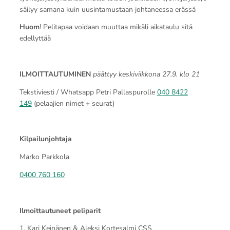
säilyy samana kuin uusintamustaan johtaneessa erässä
Huom
! Pelitapaa voidaan muuttaa mikäli aikataulu sitä
edellyttää
ILMOITTAUTUMINEN
päättyy keskiviikkona 27.9. klo 21
Tekstiviesti / Whatsapp Petri Pallaspurolle
040 8422
149
(pelaajien nimet + seurat)
Kilpailunjohtaja
Marko Parkkola
0400 760 160
Ilmoittautuneet peliparit
1. Kari Keinänen & Aleksi Kortesalmi CSS