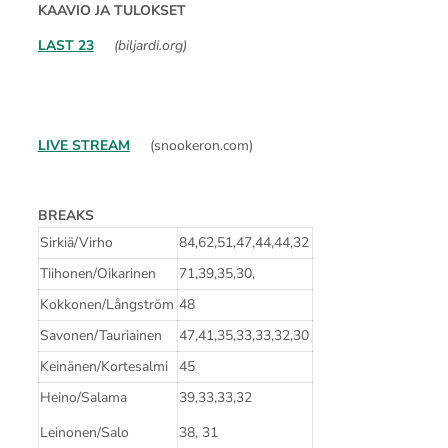
KAAVIO JA TULOKSET
LAST 23
(biljardi.org)
LIVE STREAM
(snookeron.com)
BREAKS
Sirkiä/Virho
84,62,51,47,44,44,32
Tiihonen/Oikarinen
71,39,35,30,
Kokkonen/Långström
48
Savonen/Tauriainen
47,41,35,33,33,32,30
Keinänen/Kortesalmi
45
Heino/Salama
39,33,33,32
Leinonen/Salo
38, 31