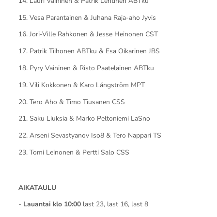
14. Lauri Vaininen & Patrik Lehtinen ABTku
15. Vesa Parantainen & Juhana Raja-aho Jyvis
16. Jori-Ville Rahkonen & Jesse Heinonen CST
17. Patrik Tiihonen ABTku & Esa Oikarinen JBS
18. Pyry Vaininen & Risto Paatelainen ABTku
19. Vili Kokkonen & Karo Långström MPT
20. Tero Aho & Timo Tiusanen CSS
21. Saku Liuksia & Marko Peltoniemi LaSno
22. Arseni Sevastyanov Iso8 & Tero Nappari TS
23. Tomi Leinonen & Pertti Salo CSS
AIKATAULU
-
Lauantai klo 10:00
last 23, last 16, last 8