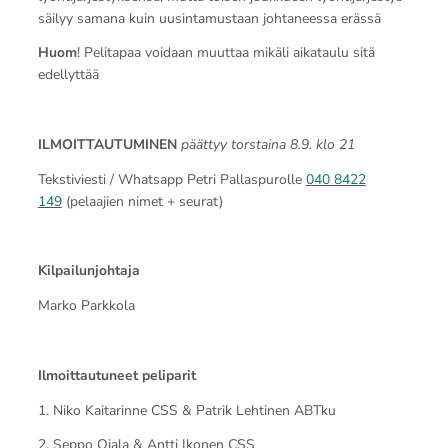
säilyy samana kuin uusintamustaan johtaneessa erässä
Huom
! Pelitapaa voidaan muuttaa mikäli aikataulu sitä
edellyttää
ILMOITTAUTUMINEN
päättyy torstaina 8.9. klo 21
Tekstiviesti / Whatsapp Petri Pallaspurolle
040 8422
149
(pelaajien nimet + seurat)
Kilpailunjohtaja
Marko Parkkola
Ilmoittautuneet peliparit
1. Niko Kaitarinne CSS & Patrik Lehtinen ABTku
2. Seppo Ojala & Antti Ikonen CSS