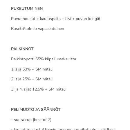
PUKEUTUMINEN
Puvunhousut + kauluspaita + liivi + puvun kengät
Rusetti/solmio vapaaehtoinen
PALKINNOT
Palkintopotti 65% kilpailumaksuista
1. sija 50% + SM mitali
2. sija 25% + SM mitali
3. ja 4. sijat 12,5% + SM mitali
PELIMUOTO JA SÄÄNNÖT
- suora cup (best of 7)
- lauantaina last 8 kaavio loppuun jos aikataulu sallii (best