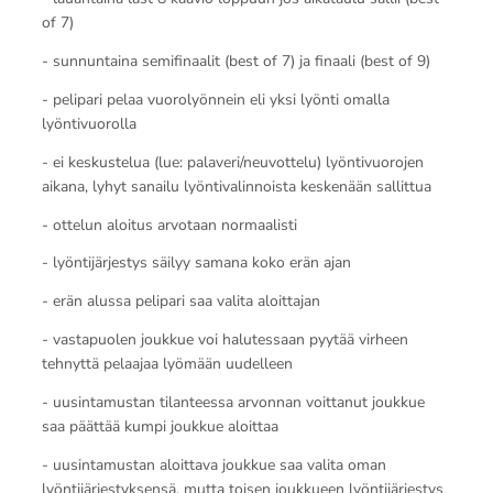
of 7)
- sunnuntaina semifinaalit (best of 7) ja finaali (best of 9)
- pelipari pelaa vuorolyönnein eli yksi lyönti omalla
lyöntivuorolla
- ei keskustelua (lue: palaveri/neuvottelu) lyöntivuorojen
aikana, lyhyt sanailu lyöntivalinnoista keskenään sallittua
- ottelun aloitus arvotaan normaalisti
- lyöntijärjestys säilyy samana koko erän ajan
- erän alussa pelipari saa valita aloittajan
- vastapuolen joukkue voi halutessaan pyytää virheen
tehnyttä pelaajaa lyömään uudelleen
- uusintamustan tilanteessa arvonnan voittanut joukkue
saa päättää kumpi joukkue aloittaa
- uusintamustan aloittava joukkue saa valita oman
lyöntijärjestyksensä, mutta toisen joukkueen lyöntijärjestys