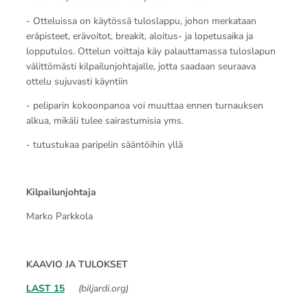
- Otteluissa on käytössä tuloslappu, johon merkataan
eräpisteet, erävoitot, breakit, aloitus- ja lopetusaika ja
lopputulos. Ottelun voittaja käy palauttamassa tuloslapun
välittömästi kilpailunjohtajalle, jotta saadaan seuraava
ottelu sujuvasti käyntiin
- peliparin kokoonpanoa voi muuttaa ennen turnauksen
alkua, mikäli tulee sairastumisia yms.
- tutustukaa paripelin sääntöihin yllä
Kilpailunjohtaja
Marko Parkkola
KAAVIO JA TULOKSET
LAST 15
(biljardi.org)