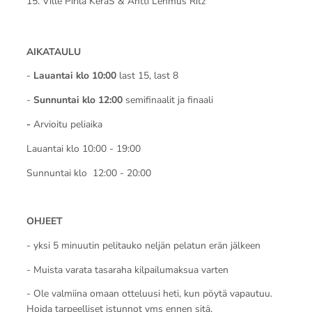
15. Ville Pirilä KeraS & Antti Lehmus Ritz
AIKATAULU
-
Lauantai klo 10:00
last 15, last 8
-
Sunnuntai klo 12:00
semifinaalit ja finaali
-
Arvioitu peliaika
Lauantai klo 10:00 - 19:00
Sunnuntai klo 12:00 - 20:00
OHJEET
- yksi 5 minuutin pelitauko neljän pelatun erän jälkeen
- Muista varata tasaraha kilpailumaksua varten
- Ole valmiina omaan otteluusi heti, kun pöytä vapautuu.
Hoida tarpeelliset istunnot yms ennen sitä.