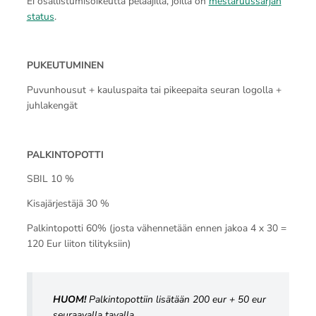
Ei osallistumisoikeutta pelaajilla, joilla on
mestaruussarjan
status
.
PUKEUTUMINEN
Puvunhousut + kauluspaita tai pikeepaita seuran logolla +
juhlakengät
PALKINTOPOTTI
SBIL 10 %
Kisajärjestäjä 30 %
Palkintopotti 60% (josta vähennetään ennen jakoa 4 x 30 =
120 Eur liiton tilityksiin)
HUOM!
Palkintopottiin lisätään 200 eur + 50 eur
seuraavalla tavalla