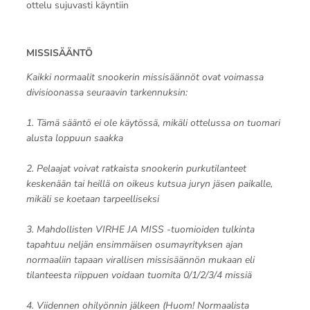
ottelu sujuvasti käyntiin
MISSISÄÄNTÖ
Kaikki normaalit snookerin missisäännöt ovat voimassa
divisioonassa seuraavin tarkennuksin:
1. Tämä sääntö ei ole käytössä, mikäli ottelussa on tuomari
alusta loppuun saakka
2. Pelaajat voivat ratkaista snookerin purkutilanteet
keskenään tai heillä on oikeus kutsua juryn jäsen paikalle,
mikäli se koetaan tarpeelliseksi
3. Mahdollisten VIRHE JA MISS -tuomioiden tulkinta
tapahtuu neljän ensimmäisen osumayrityksen ajan
normaaliin tapaan virallisen missisäännön mukaan eli
tilanteesta riippuen voidaan tuomita 0/1/2/3/4 missiä
4. Viidennen ohilyönnin jälkeen (Huom! Normaalista