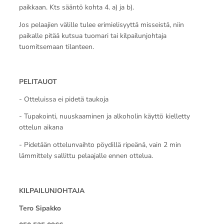
paikkaan. Kts sääntö kohta 4. a) ja b).
Jos pelaajien välille tulee erimielisyyttä misseistä, niin
paikalle pitää kutsua tuomari tai kilpailunjohtaja
tuomitsemaan tilanteen.
PELITAUOT
- Otteluissa ei pidetä taukoja
- Tupakointi, nuuskaaminen ja alkoholin käyttö kielletty
ottelun aikana
- Pidetään ottelunvaihto pöydillä ripeänä, vain 2 min
lämmittely sallittu pelaajalle ennen ottelua.
KILPAILUNJOHTAJA
Tero Sipakko