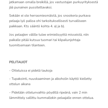
jatkamaan omalla breikillä, jos vastustajan purkuyrityksestä
jää punainen pussitettavaksi.
Sekään ei ole herrasmiesmäistä, jos snookeria purkava
pelaaja lyö palloa ohi tarkoituksellisesti turvalliseen
paikkaan. Kts sääntö kohta 4. a) ja b).
Jos pelaajien välille tulee erimielisyyttä misseistä, niin
paikalle pitää kutsua tuomari tai kilpailunjohtaja
tuomitsemaan tilanteen.
PELITAUOT
- Otteluissa ei pidetä taukoja
- Tupakointi, nuuskaaminen ja alkoholin käyttö kielletty
ottelun aikana
- Pidetään ottelunvaihto pöydillä ripeänä, vain 2 min
lämmittely sallittu kummallekin pelaajalle ennen ottelua.