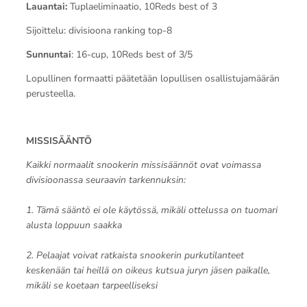
Lauantai:
Tuplaeliminaatio, 10Reds best of 3
Sijoittelu: divisioona ranking top-8
Sunnuntai
: 16-cup, 10Reds best of 3/5
Lopullinen formaatti päätetään lopullisen osallistujamäärän
perusteella.
MISSISÄÄNTÖ
Kaikki normaalit snookerin missisäännöt ovat voimassa
divisioonassa seuraavin tarkennuksin:
1. Tämä sääntö ei ole käytössä, mikäli ottelussa on tuomari
alusta loppuun saakka
2. Pelaajat voivat ratkaista snookerin purkutilanteet
keskenään tai heillä on oikeus kutsua juryn jäsen paikalle,
mikäli se koetaan tarpeelliseksi