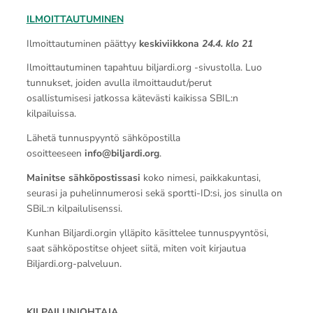
ILMOITTAUTUMINEN
Ilmoittautuminen päättyy
keskiviikkona
24.4. klo 21
Ilmoittautuminen tapahtuu biljardi.org -sivustolla. Luo
tunnukset, joiden avulla ilmoittaudut/perut
osallistumisesi jatkossa kätevästi kaikissa SBIL:n
kilpailuissa.
Lähetä tunnuspyyntö sähköpostilla
osoitteeseen
info@biljardi.org
.
Mainitse sähköpostissasi
koko nimesi, paikkakuntasi,
seurasi ja puhelinnumerosi sekä sportti-ID:si, jos sinulla on
SBiL:n kilpailulisenssi.
Kunhan Biljardi.orgin ylläpito käsittelee tunnuspyyntösi,
saat sähköpostitse ohjeet siitä, miten voit kirjautua
Biljardi.org-palveluun.
KILPAILUNJOHTAJA