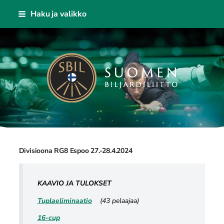
Siirry
Haku ja valikko
sivun
sisältöön
Suomen Biljardiliitto ry
Divisioona RG8 Espoo 27.-28.4.2024
KAAVIO JA TULOKSET
Tuplaeliminaatio
(43 pelaajaa)
16-cup