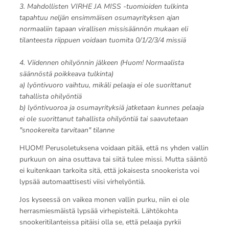
3. Mahdollisten VIRHE JA MISS -tuomioiden tulkinta
tapahtuu neljän ensimmäisen osumayrityksen ajan
normaaliin tapaan virallisen missisäännön mukaan eli
tilanteesta riippuen voidaan tuomita 0/1/2/3/4 missiä
4. Viidennen ohilyönnin jälkeen (Huom! Normaalista
säännöstä poikkeava tulkinta)
a) lyöntivuoro vaihtuu, mikäli pelaaja ei ole suorittanut
tahallista ohilyöntiä
b) lyöntivuoroa ja osumayrityksiä jatketaan kunnes pelaaja
ei ole suorittanut tahallista ohilyöntiä tai saavutetaan
"snookereita tarvitaan" tilanne
HUOM! Perusoletuksena voidaan pitää, että ns yhden vallin
purkuun on aina osuttava tai siitä tulee missi. Mutta sääntö
ei kuitenkaan tarkoita sitä, että jokaisesta snookerista voi
lypsää automaattisesti viisi virhelyöntiä.
Jos kyseessä on vaikea monen vallin purku, niin ei ole
herrasmiesmäistä lypsää virhepisteitä. Lähtökohta
snookeritilanteissa pitäisi olla se, että pelaaja pyrkii