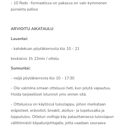
- 10 Reds -formaatissa on pakassa on vain kymmenen
punaista palloa
ARVIOITU AIKATAULU
Lauantai:
- kahdeksan pöytäkierrosta klo 10 - 21
keskiarvo 1h 22min / ottelu
Sunnuntai:
- neljä pöytäkierrosta klo 10 - 17:30
- Ole valmiina omaan otteluusi heti, kun pöytä vapautuu.
Hoida tarpeelliset istunnot yms ennen sitä.
- Otteluissa on käytössä tuloslappu, johon merkataan
eräpisteet, erävoitot, breakit, aloitus- ja lopetusaika ja
lopputulos. Ottelun voittaja käy palauttamassa tuloslapun
välittömästi kilpailunjohtajalle, jotta saadaan seuraava