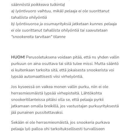
säännöstä poikkeava tulkinta)
a) lyöntivuoro vaihtuu, mikäli pelaaja ei ole suorittanut
tahallista ohilyöntiä
b) lyöntivuoroa ja osumayrityksiä jatketaan kunnes pelaaja
ei ole suorittanut tahallista ohilyöntiä tai saavutetaan
"snookereita tarvitaan" tilanne
HUOM!
Perusoletuksena voidaan pitää, että ns yhden vallin
purkuun on aina osuttava tai siitä tulee missi. Mutta sääntö
ei kuitenkaan tarkoita sitä, että jokaisesta snookerista voi
lypsää automaattisesti viisi virhelyöntiä.
Jos kyseessä on vaikea monen vallin purku, niin ei ole
herrasmiesmäistä lypsää virhepisteitä. Lähtökohta
snookeritilanteissa pitäisi olla se, että pelaaja pyrkii
jatkamaan omalla breikillä, jos vastustajan purkuyrityksestä
jää punainen pussitettavaksi.
Sekään ei ole herrasmiesmäistä, jos snookeria purkava
pelaaja lyö palloa ohi tarkoituksellisesti turvalliseen