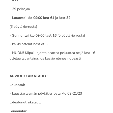
INFO
- 39 pelaajaa
-
Lauantai klo 09:00 last 64 ja last 32
(6 pöytäkierrosta)
-
Sunnuntai klo 09:00 last 16
(5 pöytäkierrosta)
- kaikki ottelut best of 3
- HUOM! Kilpailunjohto saattaa peluuttaa neljä last 16
ottelua lauantaina, jos kaavio etenee nopeasti
ARVIOITU AIKATAULU
Lauantai:
- kuusi/seitsemän pöytäkierrosta klo 09-21/23
toteutunut aikataulu:
Sunnuntai: