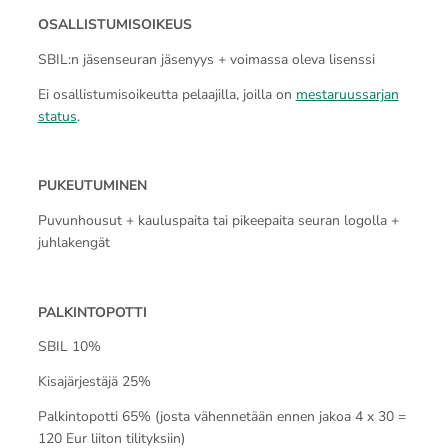
OSALLISTUMISOIKEUS
SBIL:n jäsenseuran jäsenyys + voimassa oleva lisenssi
Ei osallistumisoikeutta pelaajilla, joilla on
mestaruussarjan
status
.
PUKEUTUMINEN
Puvunhousut + kauluspaita tai pikeepaita seuran logolla +
juhlakengät
PALKINTOPOTTI
SBIL 10%
Kisajärjestäjä 25%
Palkintopotti 65% (josta vähennetään ennen jakoa 4 x 30 =
120 Eur liiton tilityksiin)