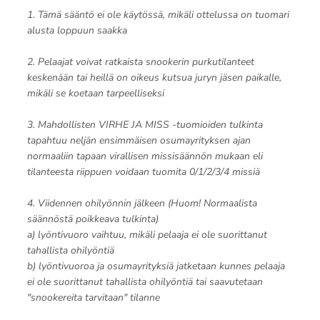
1. Tämä sääntö ei ole käytössä, mikäli ottelussa on tuomari
alusta loppuun saakka
2. Pelaajat voivat ratkaista snookerin purkutilanteet
keskenään tai heillä on oikeus kutsua juryn jäsen paikalle,
mikäli se koetaan tarpeelliseksi
3. Mahdollisten VIRHE JA MISS -tuomioiden tulkinta
tapahtuu neljän ensimmäisen osumayrityksen ajan
normaaliin tapaan virallisen missisäännön mukaan eli
tilanteesta riippuen voidaan tuomita 0/1/2/3/4 missiä
4. Viidennen ohilyönnin jälkeen (Huom! Normaalista
säännöstä poikkeava tulkinta)
a) lyöntivuoro vaihtuu, mikäli pelaaja ei ole suorittanut
tahallista ohilyöntiä
b) lyöntivuoroa ja osumayrityksiä jatketaan kunnes pelaaja
ei ole suorittanut tahallista ohilyöntiä tai saavutetaan
"snookereita tarvitaan" tilanne