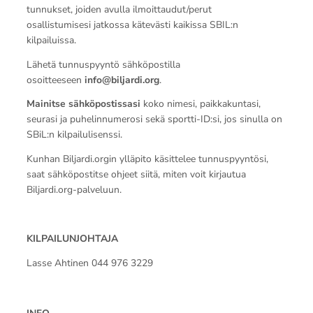
tunnukset, joiden avulla ilmoittaudut/perut
osallistumisesi jatkossa kätevästi kaikissa SBIL:n
kilpailuissa.
Lähetä tunnuspyyntö sähköpostilla
osoitteeseen
info@biljardi.org
.
Mainitse sähköpostissasi
koko nimesi, paikkakuntasi,
seurasi ja puhelinnumerosi sekä sportti-ID:si, jos sinulla on
SBiL:n kilpailulisenssi.
Kunhan Biljardi.orgin ylläpito käsittelee tunnuspyyntösi,
saat sähköpostitse ohjeet siitä, miten voit kirjautua
Biljardi.org-palveluun.
KILPAILUNJOHTAJA
Lasse Ahtinen 044 976 3229