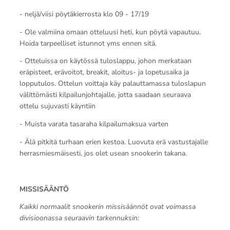
- neljä/viisi pöytäkierrosta klo 09 - 17/19
- Ole valmiina omaan otteluusi heti, kun pöytä vapautuu.
Hoida tarpeelliset istunnot yms ennen sitä.
- Otteluissa on käytössä tuloslappu, johon merkataan
eräpisteet, erävoitot, breakit, aloitus- ja lopetusaika ja
lopputulos. Ottelun voittaja käy palauttamassa tuloslapun
välittömästi kilpailunjohtajalle, jotta saadaan seuraava
ottelu sujuvasti käyntiin
- Muista varata tasaraha kilpailumaksua varten
- Älä pitkitä turhaan erien kestoa. Luovuta erä vastustajalle
herrasmiesmäisesti, jos olet usean snookerin takana.
MISSISÄÄNTÖ
Kaikki normaalit snookerin missisäännöt ovat voimassa
divisioonassa seuraavin tarkennuksin: