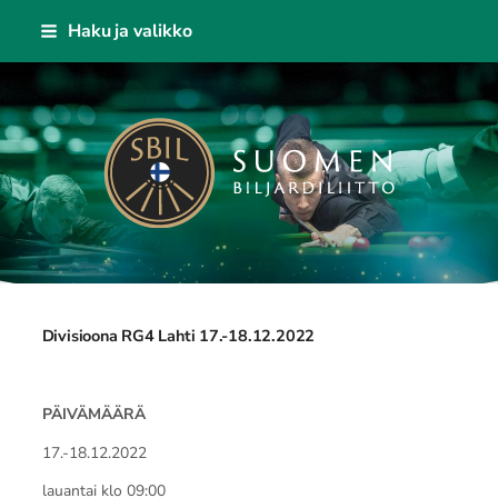
Siirry
Haku ja valikko
sivun
sisältöön
Suomen Biljardiliitto ry
Divisioona RG4 Lahti 17.-18.12.2022
PÄIVÄMÄÄRÄ
17.-18.12.2022
lauantai klo 09:00