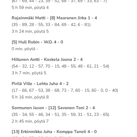
(67 - 69, 44 - 23, 39 - 52, 68 - 37, 69 - 33, 63 - 7)
5 h 59 min, pöytä 4
Rajainmäki Matti - [8] Maaranen Jirka 1 - 4
(35 - 89, 28 - 55, 33 - 84, 69 - 42, 6 - 81)
3 h 24 min, pöytä 5
[5] Hull Robin - W.O. 4 - 0
0 min, pöytä -
Hiltunen Antti - Koskela Joona 2 - 4
(54 - 32, 12 - 57, 70 - 15, 48 - 55, 48 - 61, 21 - 54)
3 h 7 min, pöytä 5
Pirilä Ville - Lehto Juha 4 - 2
(17 - 66, 67 - 53, 38 - 68, 73 - 7, 60 - 15, 60 - 0, 0 - 40)
5 h 16 min, pöytä 8
Sormunen Jason - [12] Savonen Toni 2 - 4
(35 - 34, 55 - 46, 34 - 51, 35 - 59, 31 - 51, 23 - 65)
2 h 45 min, pöytä 7
[13] Erkinmikko Juha - Komppa Taneli 4 - 0