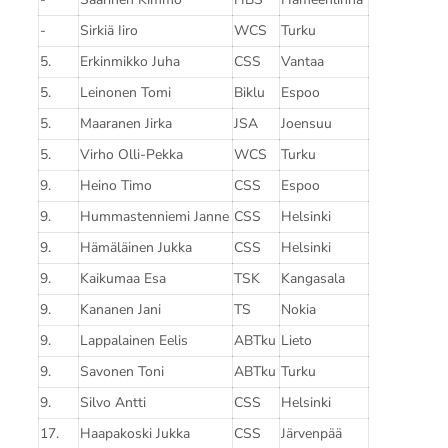
-
Sirkiä Iiro
WCS
Turku
5.
Erkinmikko Juha
CSS
Vantaa
5.
Leinonen Tomi
Biklu
Espoo
5.
Maaranen Jirka
JSA
Joensuu
5.
Virho Olli-Pekka
WCS
Turku
9.
Heino Timo
CSS
Espoo
9.
Hummastenniemi Janne
CSS
Helsinki
9.
Hämäläinen Jukka
CSS
Helsinki
9.
Kaikumaa Esa
TSK
Kangasala
9.
Kananen Jani
TS
Nokia
9.
Lappalainen Eelis
ABTku
Lieto
9.
Savonen Toni
ABTku
Turku
9.
Silvo Antti
CSS
Helsinki
17.
Haapakoski Jukka
CSS
Järvenpää