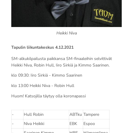
Heikki Niva
Tapulin liikuntakeskus 4.12.2021
SM-alkukilpailusta paikkansa SM-finaaleihin selvittivät
Heikki Niva, Robin Hull, Iiro Sirkiä ja Kimmo Saarinen.
klo 09:30: Iiro Sirkiä - Kimmo Saarinen
klo 13:00 Heikki Niva - Robin Hull
Huom! Katsojilla täytyy olla koronapassi
-
Hull Robin
ABTku
Tampere
-
Niva Heikki
EBK
Espoo
-
Saarinen Kimmo
HBS
Hämeenlinna