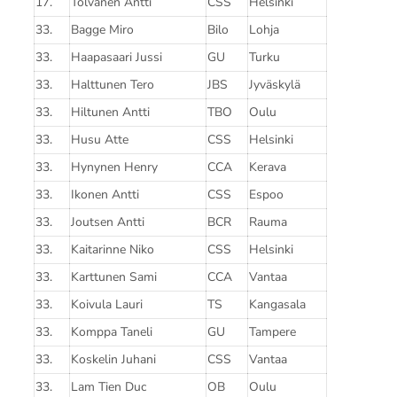
17.
Tolvanen Antti
CSS
Helsinki
33.
Bagge Miro
Bilo
Lohja
33.
Haapasaari Jussi
GU
Turku
33.
Halttunen Tero
JBS
Jyväskylä
33.
Hiltunen Antti
TBO
Oulu
33.
Husu Atte
CSS
Helsinki
33.
Hynynen Henry
CCA
Kerava
33.
Ikonen Antti
CSS
Espoo
33.
Joutsen Antti
BCR
Rauma
33.
Kaitarinne Niko
CSS
Helsinki
33.
Karttunen Sami
CCA
Vantaa
33.
Koivula Lauri
TS
Kangasala
33.
Komppa Taneli
GU
Tampere
33.
Koskelin Juhani
CSS
Vantaa
33.
Lam Tien Duc
OB
Oulu