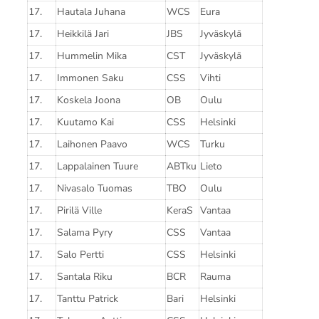
17.
Hautala Juhana
WCS
Eura
17.
Heikkilä Jari
JBS
Jyväskylä
17.
Hummelin Mika
CST
Jyväskylä
17.
Immonen Saku
CSS
Vihti
17.
Koskela Joona
OB
Oulu
17.
Kuutamo Kai
CSS
Helsinki
17.
Laihonen Paavo
WCS
Turku
17.
Lappalainen Tuure
ABTku
Lieto
17.
Nivasalo Tuomas
TBO
Oulu
17.
Pirilä Ville
KeraS
Vantaa
17.
Salama Pyry
CSS
Vantaa
17.
Salo Pertti
CSS
Helsinki
17.
Santala Riku
BCR
Rauma
17.
Tanttu Patrick
Bari
Helsinki