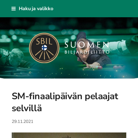
Siirry
Haku ja valikko
sivun
sisältöön
Suomen Biljardiliitto ry
SM-finaalipäivän pelaajat
selvillä
29.11.2021