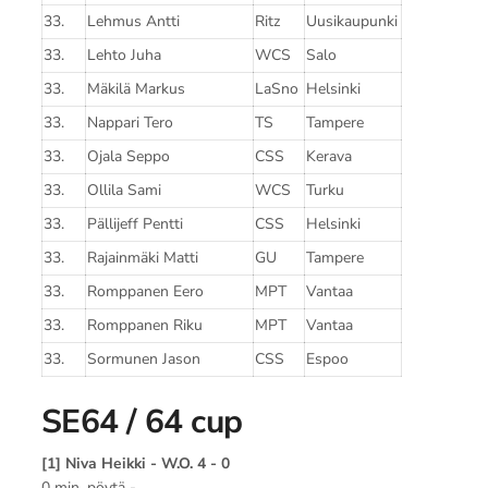
33.
Lehmus Antti
Ritz
Uusikaupunki
33.
Lehto Juha
WCS
Salo
33.
Mäkilä Markus
LaSno
Helsinki
33.
Nappari Tero
TS
Tampere
33.
Ojala Seppo
CSS
Kerava
33.
Ollila Sami
WCS
Turku
33.
Pällijeff Pentti
CSS
Helsinki
33.
Rajainmäki Matti
GU
Tampere
33.
Romppanen Eero
MPT
Vantaa
33.
Romppanen Riku
MPT
Vantaa
33.
Sormunen Jason
CSS
Espoo
SE64 / 64 cup
[1] Niva Heikki - W.O. 4 - 0
0 min, pöytä -