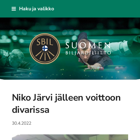
Siirry
Haku ja valikko
sivun
sisältöön
Suomen Biljardiliitto ry
Niko Järvi jälleen voittoon
divarissa
30.4.2022