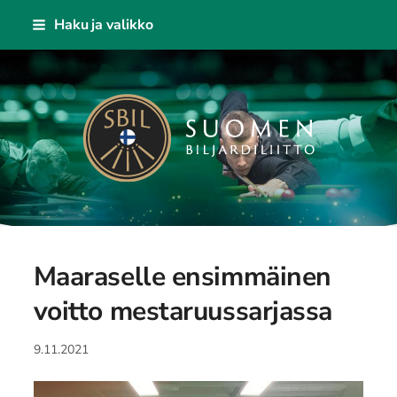
Siirry
Haku ja valikko
sivun
sisältöön
Suomen Biljardiliitto ry
Maaraselle ensimmäinen
voitto mestaruussarjassa
9.11.2021