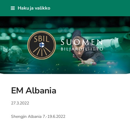
Siirry
Haku ja valikko
sivun
sisältöön
Suomen Biljardiliitto ry
EM Albania
27.3.2022
Shengjin Albania 7.-19.6.2022