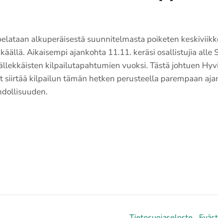
lataan alkuperäisestä suunnitelmasta poiketen keskiviik
käällä. Aikaisempi ajankohta 11.11. keräsi osallistujia all
ällekkäisten kilpailutapahtumien vuoksi. Tästä johtuen Hyv
ät siirtää kilpailun tämän hetken perusteella parempaan aj
hdollisuuden.
Tietosuojaseloste
Eväs