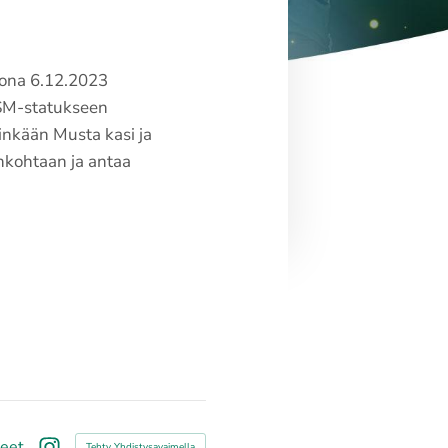
kona 6.12.2023
e SM-statukseen
inkään Musta kasi ja
ankohtaan ja antaa
teet
Tehty Yhdistysavaimella