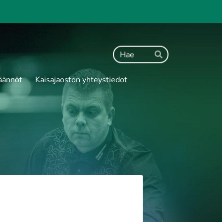
Haku
Hae
äännöt
Kaisajaoston yhteystiedot