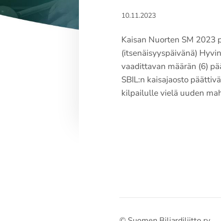
10.11.2023
Kaisan Nuorten SM 2023 pe
(itsenäisyyspäivänä) Hyvin
vaadittavan määrän (6) pä
SBIL:n kaisajaosto päättiv
kilpailulle vielä uuden ma
©
Suomen Biljardiliitto ry