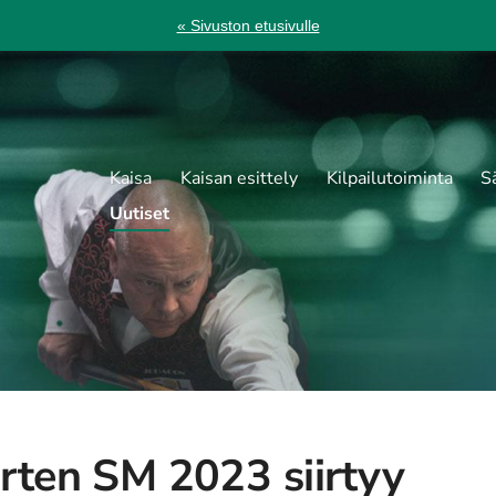
« Sivuston etusivulle
Kaisa
Kaisan esittely
Kilpailutoiminta
S
Uutiset
rten SM 2023 siirtyy