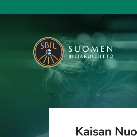
Siirry
sivun
sisältöön
KAISA - Suomen Biljardiliitto ry
Kaisan Nuo