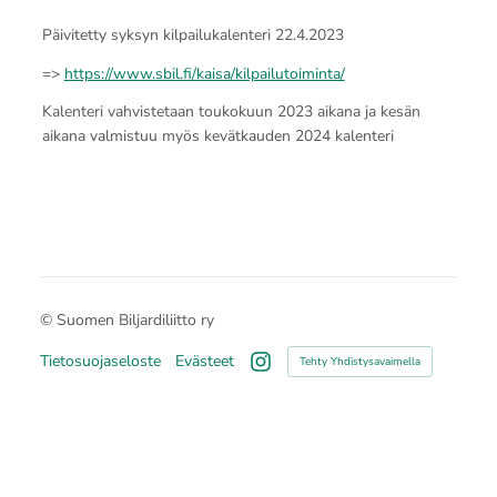
Päivitetty syksyn kilpailukalenteri 22.4.2023
=>
https://www.sbil.fi/kaisa/kilpailutoiminta/
Kalenteri vahvistetaan toukokuun 2023 aikana ja kesän
aikana valmistuu myös kevätkauden 2024 kalenteri
©
Suomen Biljardiliitto ry
Tietosuojaseloste
Evästeet
Tehty Yhdistysavaimella
Instagram