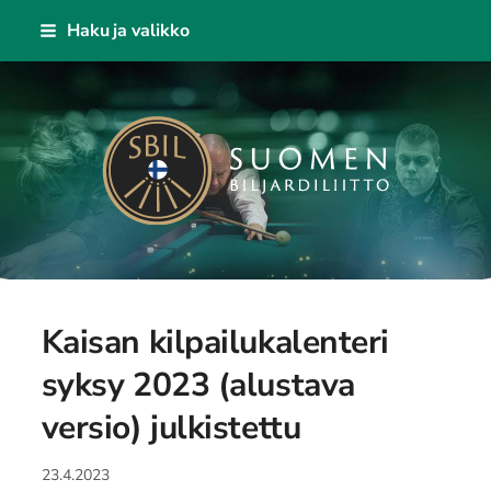
Siirry
Haku ja valikko
sivun
sisältöön
KAISA - Suomen Biljardiliitto ry
Kaisan kilpailukalenteri
syksy 2023 (alustava
versio) julkistettu
23.4.2023