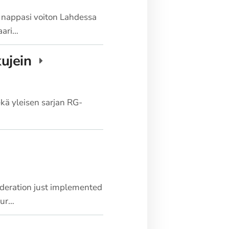
 nappasi voiton Lahdessa
aari…
kujein
sekä yleisen sarjan RG-
deration just implemented
our…