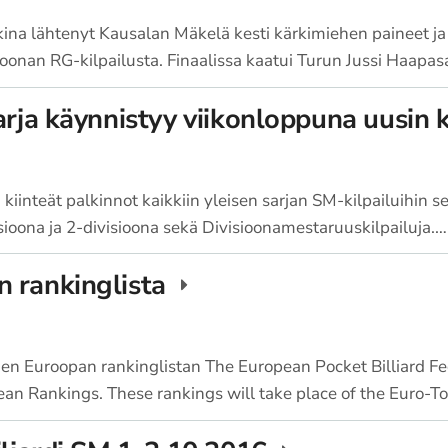
na lähtenyt Kausalan Mäkelä kesti kärkimiehen paineet ja
ioonan RG-kilpailusta. Finaalissa kaatui Turun Jussi Haapas
arja käynnistyy viikonloppuna uusin 
a kiinteät palkinnot kaikkiin yleisen sarjan SM-kilpailuihin 
isioona ja 2-divisioona sekä Divisioonamestaruuskilpailuja.…
 rankinglista
n Euroopan rankinglistan The European Pocket Billiard Fe
an Rankings. These rankings will take place of the Euro-T