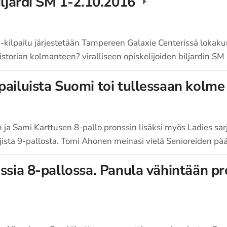
iljardi SM 1-2.10.2016
SM-kilpailu järjestetään Tampereen Galaxie Centerissä loka
istorian kolmanteen? viralliseen opiskelijoiden biljardin SM
pailuista Suomi toi tullessaan kolme
ja Sami Karttusen 8-pallo pronssin lisäksi myös Ladies sar
ajista 9-pallosta. Tomi Ahonen meinasi vielä Senioreiden p
ssia 8-pallossa. Panula vähintään pr