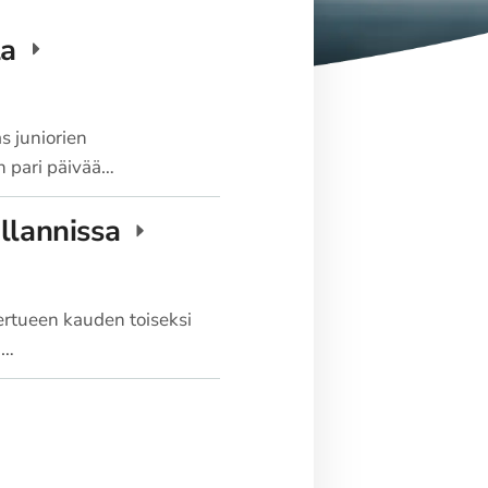
la
s juniorien
en pari päivää…
llannissa
ertueen kauden toiseksi
n…