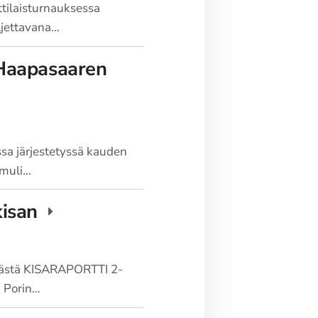
tilaisturnauksessa
ljettavana…
 Haapasaaren
ssa järjestetyssä kauden
amuli…
kisan
neljästä KISARAPORTTI 2-
a Porin…