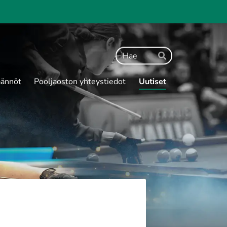
Haku
Hae
ännöt
Pooljaoston yhteystiedot
Uutiset