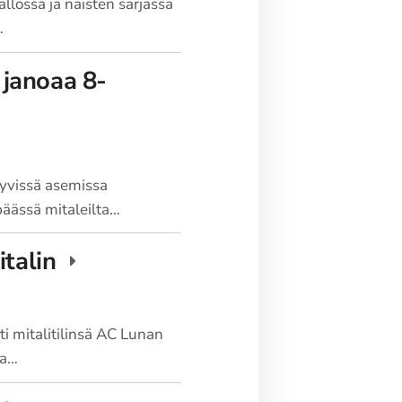
llossa ja naisten sarjassa
…
 janoaa 8-
yvissä asemissa
päässä mitaleilta…
italin
ti mitalitilinsä AC Lunan
ta…