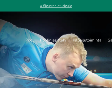
« Sivuston etusivulle
Pool
Poolin esittely
Kilpailutoiminta
Sä