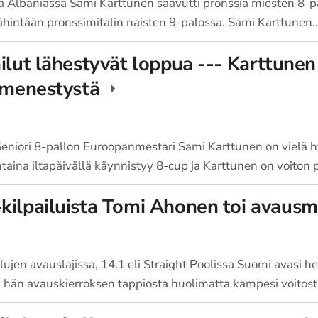
a Albaniassa Sami Karttunen saavutti pronssia miesten 8-pa
vähintään pronssimitalin naisten 9-palossa. Sami Karttunen
ilut lähestyvät loppua --- Karttunen
n menestystä
niori 8-pallon Euroopanmestari Sami Karttunen on vielä h
aina iltapäivällä käynnistyy 8-cup ja Karttunen on voiton 
kilpailuista Tomi Ahonen toi avausm
ujen avauslajissa, 14.1 eli Straight Poolissa Suomi avasi he
 hän avauskierroksen tappiosta huolimatta kampesi voitos