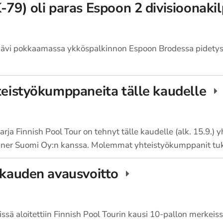
-79) oli paras Espoon 2 divisioonaki
kävi pokkaamassa ykköspalkinnon Espoon Brodessa pidetyssä
hteistyökumppaneita tälle kaudelle
rja Finnish Pool Tour on tehnyt tälle kaudelle (alk. 15.9.)
iner Suomi Oy:n kanssa. Molemmat yhteistyökumppanit tu
T kauden avausvoitto
ä aloitettiin Finnish Pool Tourin kausi 10-pallon merkeissä 