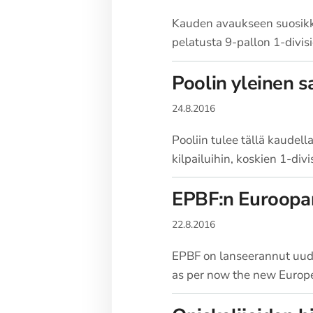
Kauden avaukseen suosikki
pelatusta 9-pallon 1-divis
Poolin yleinen s
24.8.2016
Pooliin tulee tällä kaudell
kilpailuihin, koskien 1-div
EPBF:n Euroopan
22.8.2016
EPBF on lanseerannut uude
as per now the new Europe