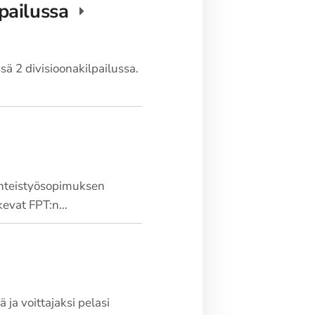
lpailussa
 2 divisioonakilpailussa.
 yhteistyösopimuksen
kevat FPT:n…
ja voittajaksi pelasi