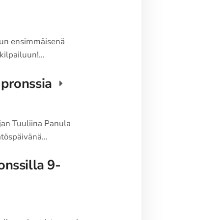
kuun ensimmäisenä
 kilpailuun!…
 pronssia
jan Tuuliina Panula
äätöspäivänä…
onssilla 9-