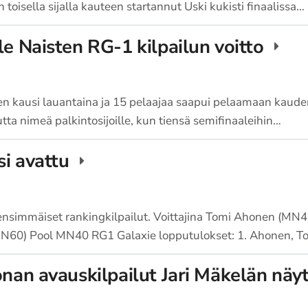
 toisella sijalla kauteen startannut Uski kukisti finaalissa…
le Naisten RG-1 kilpailun voitto
ten kausi lauantaina ja 15 pelaajaa saapui pelaamaan kaude
uutta nimeä palkintosijoille, kun tiensä semifinaaleihin…
si avattu
 ensimmäiset rankingkilpailut. Voittajina Tomi Ahonen (MN4
MN60) Pool MN40 RG1 Galaxie lopputulokset: 1. Ahonen, T
onan avauskilpailut Jari Mäkelän näy