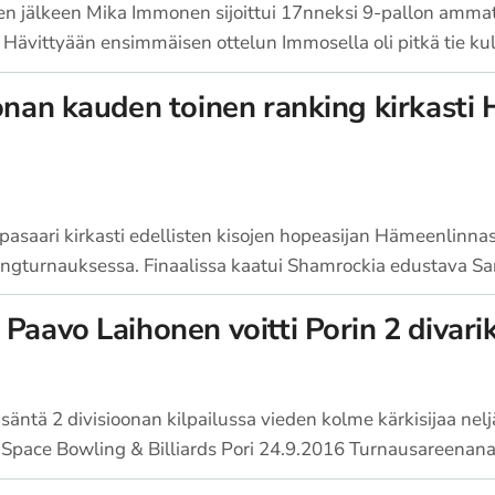
n jälkeen Mika Immonen sijoittui 17nneksi 9-pallon ammat
 Hävittyään ensimmäisen ottelun Immosella oli pitkä tie ku
oonan kauden toinen ranking kirkasti
pasaari kirkasti edellisten kisojen hopeasijan Hämeenlinna
nkingturnauksessa. Finaalissa kaatui Shamrockia edustava S
Paavo Laihonen voitti Porin 2 divari
ly isäntä 2 divisioonan kilpailussa vieden kolme kärkisijaa 
 Space Bowling & Billiards Pori 24.9.2016 Turnausareenan