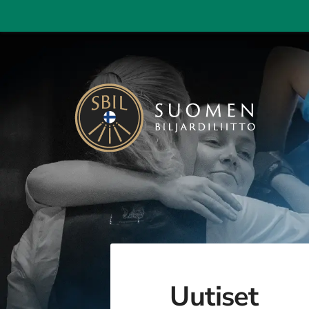
Siirry
sivun
sisältöön
Suomen Biljardiliitto ry
Uutiset