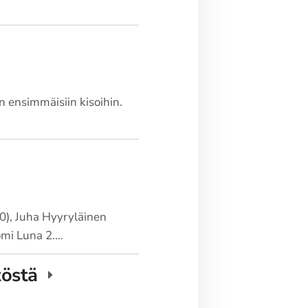
n ensimmäisiin kisoihin.
0), Juha Hyyryläinen
omi Luna 2.…
töstä