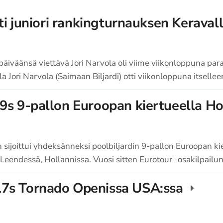
tti juniori rankingturnauksen Keraval
iväänsä viettävä Jori Narvola oli viime viikonloppuna para
a Jori Narvola (Saimaan Biljardi) otti viikonloppuna itselle
9s 9-pallon Euroopan kiertueella Ho
sijoittui yhdeksänneksi poolbiljardin 9-pallon Euroopan ki
 Leendessä, Hollannissa. Vuosi sitten Eurotour -osakilpailu
7s Tornado Openissa USA:ssa