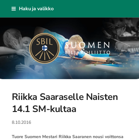
Siirry
Haku ja valikko
sivun
sisältöön
Suomen Biljardiliitto ry
Riikka Saaraselle Naisten
14.1 SM-kultaa
8.10.2016
Tuore Suomen Mestari Riikka Saaranen nousi voittonsa