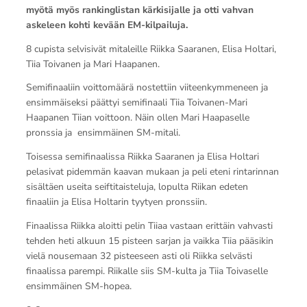
myötä myös rankinglistan kärkisijalle ja otti vahvan
askeleen kohti kevään EM-kilpailuja.
8 cupista selvisivät mitaleille Riikka Saaranen, Elisa Holtari,
Tiia Toivanen ja Mari Haapanen.
Semifinaaliin voittomäärä nostettiin viiteenkymmeneen ja
ensimmäiseksi päättyi semifinaali Tiia Toivanen-Mari
Haapanen Tiian voittoon. Näin ollen Mari Haapaselle
pronssia ja ensimmäinen SM-mitali.
Toisessa semifinaalissa Riikka Saaranen ja Elisa Holtari
pelasivat pidemmän kaavan mukaan ja peli eteni rintarinnan
sisältäen useita seiftitaisteluja, lopulta Riikan edeten
finaaliin ja Elisa Holtarin tyytyen pronssiin.
Finaalissa Riikka aloitti pelin Tiiaa vastaan erittäin vahvasti
tehden heti alkuun 15 pisteen sarjan ja vaikka Tiia pääsikin
vielä nousemaan 32 pisteeseen asti oli Riikka selvästi
finaalissa parempi. Riikalle siis SM-kulta ja Tiia Toivaselle
ensimmäinen SM-hopea.