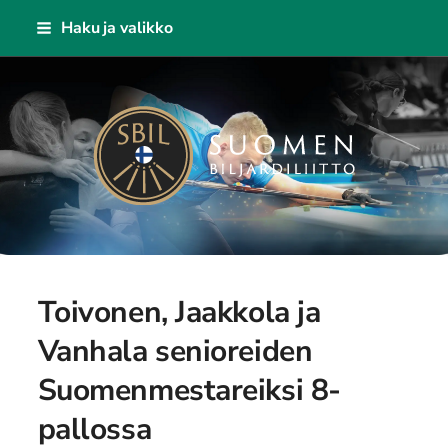
Siirry
Haku ja valikko
sivun
sisältöön
Suomen Biljardiliitto ry
Toivonen, Jaakkola ja
Vanhala senioreiden
Suomenmestareiksi 8-
pallossa