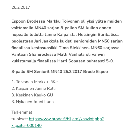
26.2.2017
Espoon Brodessa Markku Toivonen oli yksi ylitse muiden
voittamalla MN40 sarjan 8-pallon SM-kullan ennen
hopealle tullutta Janne Kaipaista. Helsingin Baribalissa
puolestaan Jari Jaakkola kukisti senioreiden MN50 sarjan
finaalissa kestosuosikki Timo Siekkisen. MN60 sarjassa
Vantaan Shamrockissa Matti Vanhala oli vahvin
kukistamalla finaalissa Harri Sopasen puhtaasti 5-0.
8-pallo SM Seniorit MN40 25.2.2017 Brode Espoo
1. Toivonen Markku JäKe
2. Kaipainen Janne Rolli
3. Keskinen Kauko GU
3. Nykanen Jouni Luna
Tarkemmat
tulokset:
http://www.brode.fi/biljardi/kaaviot.php?
kilpailu=000140