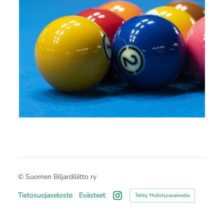
©
Suomen Biljardiliitto ry
Tietosuojaseloste
Evästeet
Tehty Yhdistysavaimella
Instagram