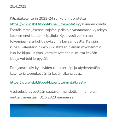
25.4.2023
Kilpailukalenterin 2023-24 runko on julkistettu
https://www.sbil.fi/pool/kilpailutoiminta/
syyskauden osalta.
Pyytäisimme jäsenseuroja/pelipaikkoja vastaamaan kyselyyn
koskien ensi kauden kilpailuja. Kyselyssä voi kertoa
toivomiaan ajankohtia syksyn ja kevään osalta. Kevään
kilpailukalenterin runko julkistetaan hieman myöhemmin,
kun kv-kilpailut yms. varmistuvat ensin, mutta kevään
kisoja voi toki jo pyytää.
Pooljaosto käy kyselyiden tulokset läpi ja täydennetään
kalenteria loppukevään ja kesän aikana asap.
https://www.sbil.fi/pool/kilpailutoiminta/kysely/
Vastauksia pyydetään saatavan mahdollisimman pian,
mutta viimeistään 31.5.2023 mennessä.