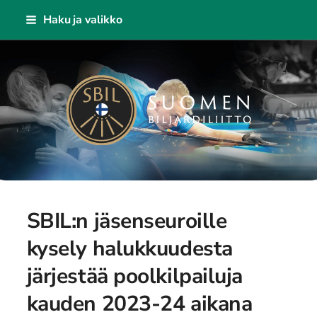
Siirry
Haku ja valikko
sivun
sisältöön
Suomen Biljardiliitto ry
SBIL:n jäsenseuroille
kysely halukkuudesta
järjestää poolkilpailuja
kauden 2023-24 aikana