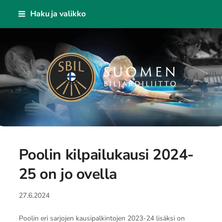
Siirry
Haku ja valikko
sivun
sisältöön
Suomen Biljardiliitto ry
Poolin kilpailukausi 2024-
25 on jo ovella
27.6.2024
Poolin eri sarjojen kausipalkintojen 2023-24 lisäksi on