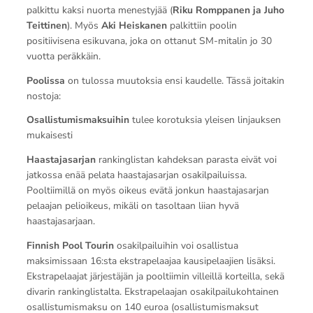
palkittu kaksi nuorta menestyjää (
Riku Romppanen ja Juho
Teittinen
). Myös
Aki Heiskanen
palkittiin poolin
positiivisena esikuvana, joka on ottanut SM-mitalin jo 30
vuotta peräkkäin.
Poolissa
on tulossa muutoksia ensi kaudelle. Tässä joitakin
nostoja:
Osallistumismaksuihin
tulee korotuksia yleisen linjauksen
mukaisesti
Haastajasarjan
rankinglistan kahdeksan parasta eivät voi
jatkossa enää pelata haastajasarjan osakilpailuissa.
Pooltiimillä on myös oikeus evätä jonkun haastajasarjan
pelaajan pelioikeus, mikäli on tasoltaan liian hyvä
haastajasarjaan.
Finnish Pool Tourin
osakilpailuihin voi osallistua
maksimissaan 16:sta ekstrapelaajaa kausipelaajien lisäksi.
Ekstrapelaajat järjestäjän ja pooltiimin villeillä korteilla, sekä
divarin rankinglistalta. Ekstrapelaajan osakilpailukohtainen
osallistumismaksu on 140 euroa (osallistumismaksut