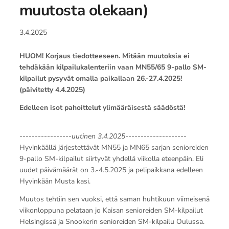
muutosta olekaan)
3.4.2025
HUOM! Korjaus tiedotteeseen. Mitään muutoksia ei
tehdäkään kilpailukalenteriin vaan MN55/65 9-pallo SM-
kilpailut pysyvät omalla paikallaan 26.-27.4.2025!
(päivitetty 4.4.2025)
Edelleen isot pahoittelut ylimääräisestä säädöstä!
-----------------uutinen 3.4.2025--------------------
Hyvinkäällä järjestettävät MN55 ja MN65 sarjan senioreiden
9-pallo SM-kilpailut siirtyvät yhdellä viikolla eteenpäin. Eli
uudet päivämäärät on 3.-4.5.2025 ja pelipaikkana edelleen
Hyvinkään Musta kasi.
Muutos tehtiin sen vuoksi, että saman huhtikuun viimeisenä
viikonloppuna pelataan jo Kaisan senioreiden SM-kilpailut
Helsingissä ja Snookerin senioreiden SM-kilpailu Oulussa.