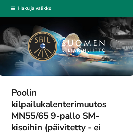
Siirry
Haku ja valikko
sivun
sisältöön
Suomen Biljardiliitto ry
Poolin
kilpailukalenterimuutos
MN55/65 9-pallo SM-
kisoihin (päivitetty - ei