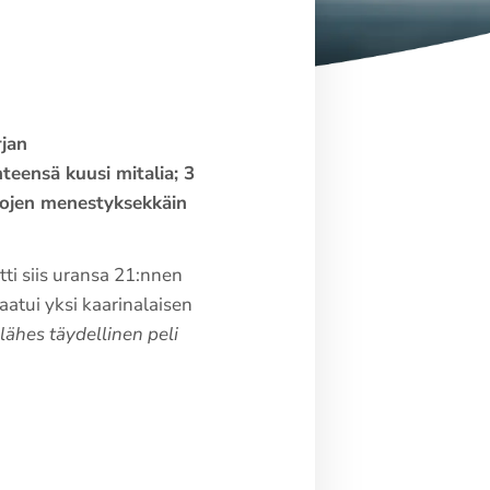
rjan
teensä kuusi mitalia; 3
kisojen menestyksekkäin
ti siis uransa 21:nnen
atui yksi kaarinalaisen
lähes täydellinen peli