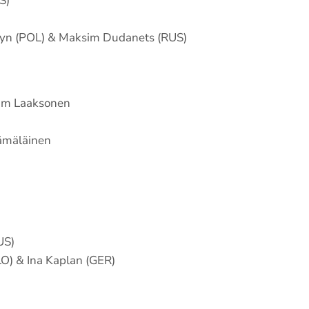
S)
zsyn (POL) & Maksim Dudanets (RUS)
Kim Laaksonen
Hämäläinen
US)
LO) & Ina Kaplan (GER)