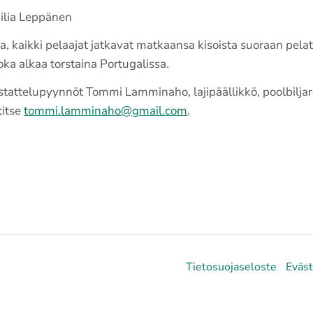
milia Leppänen
aina, kaikki pelaajat jatkavat matkaansa kisoista suoraan pel
oka alkaa torstaina Portugalissa.
aastattelupyynnöt Tommi Lamminaho, lajipäällikkö, poolbilj
titse
tommi.lamminaho@gmail.com
.
Tietosuojaseloste
Eväs