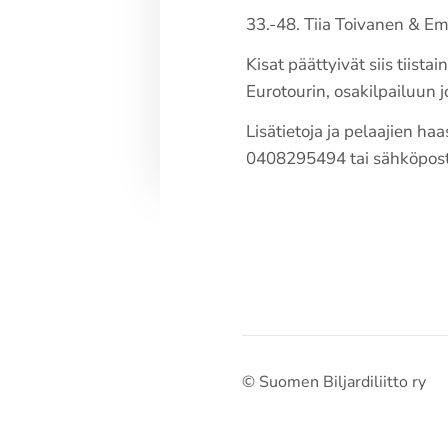
33.-48. Tiia Toivanen & E
Kisat päättyivät siis tiist
Eurotourin, osakilpailuun j
Lisätietoja ja pelaajien h
0408295494 tai sähköpos
©
Suomen Biljardiliitto ry