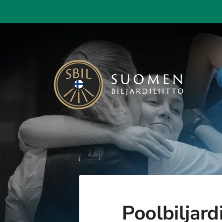
Siirry
sivun
sisältöön
Suomen Biljardiliitto ry
Poolbiljard