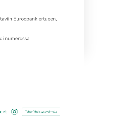
attaviin Euroopankiertueen,
ardi numerossa
teet
Tehty Yhdistysavaimella
Instagram