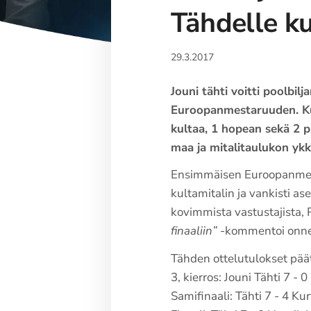
Tähdelle ku
29.3.2017
Jouni tähti voitti poolbil
Euroopanmestaruuden. Kult
kultaa, 1 hopean sekä 2 pr
maa ja mitalitaulukon yk
Ensimmäisen Euroopanmesta
kultamitalin ja vankisti a
kovimmista vastustajista, 
finaaliin”
-kommentoi onnell
Tähden ottelutulokset pää
3, kierros: Jouni Tähti 7 -
Samifinaali: Tähti 7 - 4 Ku