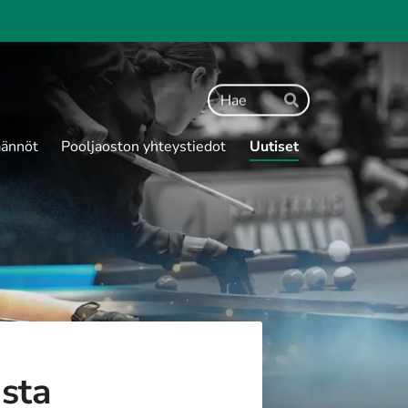
Haku
Hae
ännöt
Pooljaoston yhteystiedot
Uutiset
ista