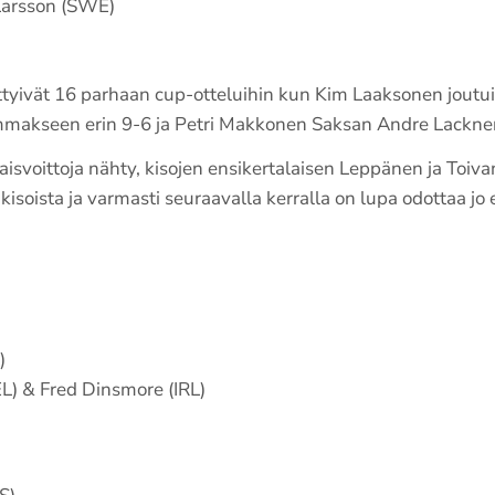
 Larsson (SWE)
tyivät 16 parhaan cup-otteluihin kun Kim Laaksonen joutu
akseen erin 9-6 ja Petri Makkonen Saksan Andre Lackneri
aisvoittoja nähty, kisojen ensikertalaisen Leppänen ja Toiva
soista ja varmasti seuraavalla kerralla on lupa odottaa j
)
EL) & Fred Dinsmore (IRL)