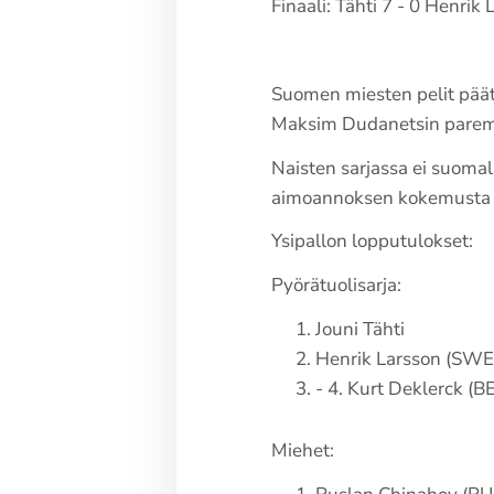
Finaali: Tähti 7 - 0 Henrik
Suomen miesten pelit päät
Maksim Dudanetsin paremm
Naisten sarjassa ei suomal
aimoannoksen kokemusta ki
Ysipallon lopputulokset:
Pyörätuolisarja:
Jouni Tähti
Henrik Larsson (SWE
- 4. Kurt Deklerck (B
Miehet: