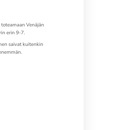
i toteamaan Venäjän
n erin 9-7.
nen saivat kuitenkin
o enemmän.