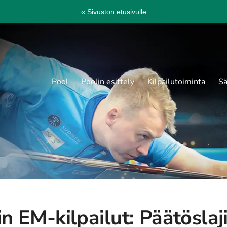
« Sivuston etusivulle
Pool
Poolin esittely
Kilpailutoiminta
Sä
in EM-kilpailut: Päätöslaj