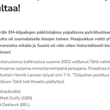
ltaa!
jardin EM-kilpailujen päätöslajissa ysipallossa pyörätuolisa
a oli suomalaiselle kisojen toinen. Maajoukkue voitti yh
onssista mitalia ja Suomi oli näin ollen historiallisesti 
könen!
ruutensa kotikisoissa vuonna 2002 voittanut Tähti valloit
semaansa sarjansa menestyneimpänä pelaajana. Finaalissa ka
Ruotsin Henrik Larsson tylysti erin 7-0.
”Tulipahan pelattua 
inen Tähti heti finaalin päätyttyä.
töspäivältä:
 0 Matt Duffy (GBR)
rt Deklecrk (BEL)