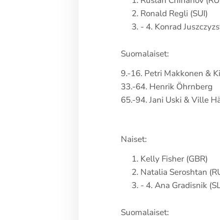
Ruslan Chinahov (RU
Ronald Regli (SUI)
- 4. Konrad Juszczy
Suomalaiset:
9.-16. Petri Makkonen & 
33.-64. Henrik Öhrnberg
65.-94. Jani Uski & Ville 
Naiset:
Kelly Fisher (GBR)
Natalia Seroshtan (R
- 4. Ana Gradisnik (S
Suomalaiset: