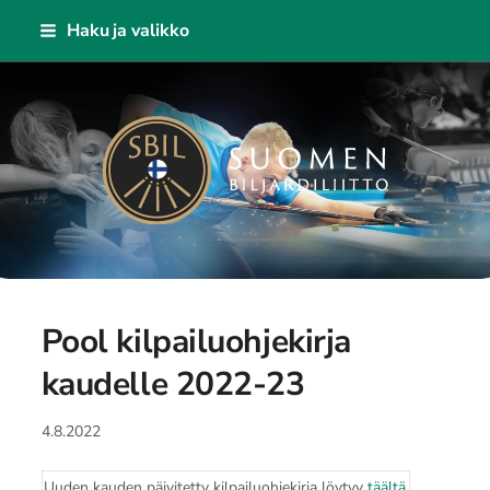
Siirry
Haku ja valikko
sivun
sisältöön
Suomen Biljardiliitto ry
Pool kilpailuohjekirja
kaudelle 2022-23
4.8.2022
Uuden kauden päivitetty kilpailuohjekirja löytyy
täältä