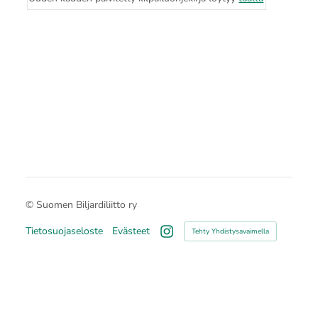
©
Suomen Biljardiliitto ry
Tietosuojaseloste
Evästeet
Tehty Yhdistysavaimella
Instagram