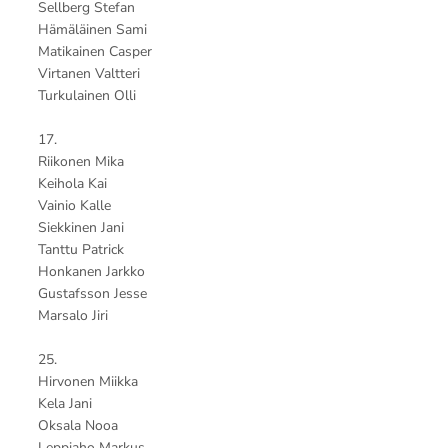
Sellberg Stefan
Hämäläinen Sami
Matikainen Casper
Virtanen Valtteri
Turkulainen Olli
17.
Riikonen Mika
Keihola Kai
Vainio Kalle
Siekkinen Jani
Tanttu Patrick
Honkanen Jarkko
Gustafsson Jesse
Marsalo Jiri
25.
Hirvonen Miikka
Kela Jani
Oksala Nooa
Leppiaho Markus