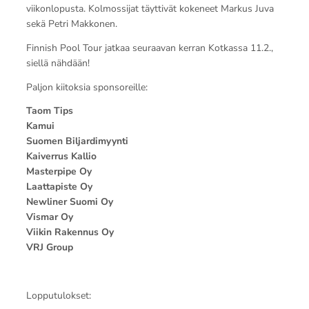
viikonlopusta. Kolmossijat täyttivät kokeneet Markus Juva
sekä Petri Makkonen.
Finnish Pool Tour jatkaa seuraavan kerran Kotkassa 11.2.,
siellä nähdään!
Paljon kiitoksia sponsoreille:
Taom Tips
Kamui
Suomen Biljardimyynti
Kaiverrus Kallio
Masterpipe Oy
Laattapiste Oy
Newliner Suomi Oy
Vismar Oy
Viikin Rakennus Oy
VRJ Group
Lopputulokset: