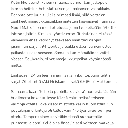
Kolmikko selvitti kuitenkin tiensä sunnuntain jatkopeleihin
ja arpa heittikin heti Matikaisen ja Laaksosen vastakkain.
Panosta otteluun tuli siis roimasti lisää, sillä voittajan
osakkeet maajoukkuepaikkaa ajatellen kasvaisivat huimasti.
Nuori Matikainen meni ottelussa jo melko selkeään 59 - 6 -
johtoon jolloin Kimi sai lyöntivuoron. Turkulainen ei tässä
vaiheessa enää katsonyt taakseen vaan teki kisojen
pisimmän sarjan, 94 lyöntiä ja poikki ottaen vahvan otteen
paikasta kisakoneeseen. Samalla kun Hämäläinen voitti
Vaasan Sellbergin, olivat maajoukkuepaikat käytännössä
jaettu.
Laaksosen 94 pisteen sarjan lisäksi viikonloppuna tehtiin
sarjat 76 pistettä (Aki Heiskanen) sekä 69 (Petri Makkonen).
Samaan aikaan ”toisella puolella kaaviota” nuoresta iästään
huolimatta kokenut Jesse Kivelä esitti pelistä toiseen
varmoja otteita, joka kisatoimistosta käsin huomattiin kun
pöytäkirjamerkintöjä oli tullut vain 4-5 lyöntivuoroon per
ottelu. Tamperelainen selvittikin tiensä sunnuntaille
puhtaasti ja eteni siellä aina finaaliin asti voittaen matkalla