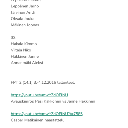
Leppänen Jarno
Järvinen Antti
Oksala Jouka
Mäkinen Joonas
33.
Hakala Kimmo
Viitala Niko
Häkkinen Janne
Annanmäki Aleksi
FPT 2 (14.1) 3.-4.12.2016 tallenteet:
https://youtu.be/vmwYZdOFlNU
Avauskierros Pasi Kakkonen vs Janne Häkkinen
https://youtu.be/vmwYZdOFlNU?t=7585
Casper Matikainen haastattelu