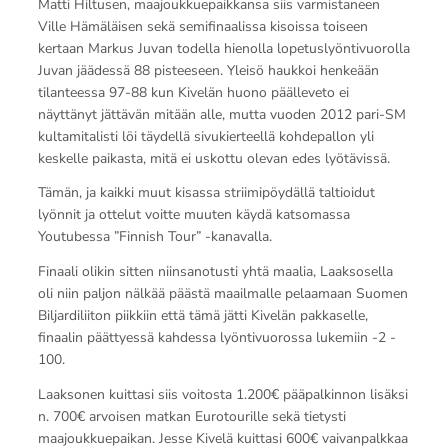
Matti Hiltusen, maajoukkuepaikkansa siis varmistaneen
Ville Hämäläisen sekä semifinaalissa kisoissa toiseen
kertaan Markus Juvan todella hienolla lopetuslyöntivuorolla
Juvan jäädessä 88 pisteeseen. Yleisö haukkoi henkeään
tilanteessa 97-88 kun Kivelän huono päälleveto ei
näyttänyt jättävän mitään alle, mutta vuoden 2012 pari-SM
kultamitalisti löi täydellä sivukierteellä kohdepallon yli
keskelle paikasta, mitä ei uskottu olevan edes lyötävissä.
Tämän, ja kaikki muut kisassa striimipöydällä taltioidut
lyönnit ja ottelut voitte muuten käydä katsomassa
Youtubessa ”Finnish Tour” -kanavalla.
Finaali olikin sitten niinsanotusti yhtä maalia, Laaksosella
oli niin paljon nälkää päästä maailmalle pelaamaan Suomen
Biljardiliiton piikkiin että tämä jätti Kivelän pakkaselle,
finaalin päättyessä kahdessa lyöntivuorossa lukemiin -2 -
100.
Laaksonen kuittasi siis voitosta 1.200€ pääpalkinnon lisäksi
n. 700€ arvoisen matkan Eurotourille sekä tietysti
maajoukkuepaikan. Jesse Kivelä kuittasi 600€ vaivanpalkkaa