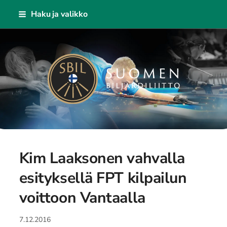
Siirry
Haku ja valikko
sivun
sisältöön
Suomen Biljardiliitto ry
Kim Laaksonen vahvalla
esityksellä FPT kilpailun
voittoon Vantaalla
7.12.2016