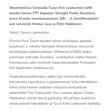
Shamrockissa Vantaalla Turun Kim Laaksonen voitti
kauden toisen FPT kilpailun, Straight Poolin finaalissa
Jesse Kivelän murskanumeroin 100 - -2. Semifinaaleihin
asti selvisivät Markus Juva ja Petri Makkonen.
Teksti: Tommi Lamminaho
Finnish Pool Tourin kauden toinen osakilpailu pelattiin
joulukuun 1. viikolla Vantaalla Shamrockissa. Jaossa oli
korotettujen palkintorahojen (Yhteensä 4.200€) lisäksi
kokonaan maksettu Eurotour -osakilpailun matka Italiaan
helmikuussa sekä viimeiset maajoukkuepaikat Portugalin
EM-kilpailuihin maaliskuussa.
Maajoukkueasetelmaan saatiin heti ensimmäisellä
kierroksella säpinää kun Lappeenrannan Ville Hämäläinen
hävisi ehkä hieman yllättäen ottelunsa kotisalillaan
pelanneelle Pasi Kakkoselle. Kun samaan aikaan Casper
Matikainen selvitti tiensä puhtaalla 16 parhaan joukkoon,
olivat paineet Hämäläisen ja Turun Kimi Laaksosen harteilla.