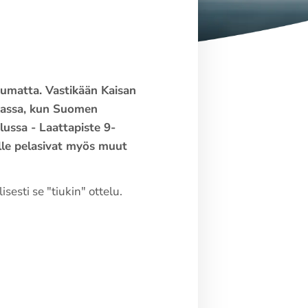
pumatta. Vastikään Kaisan
tkassa, kun Suomen
lussa - Laattapiste 9-
ille pelasivat myös muut
sesti se "tiukin" ottelu.