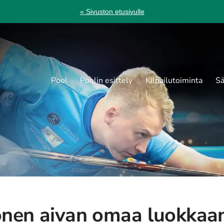
« Sivuston etusivulle
Pool
Poolin esittely
Kilpailutoiminta
Sä
nen aivan omaa luokkaa