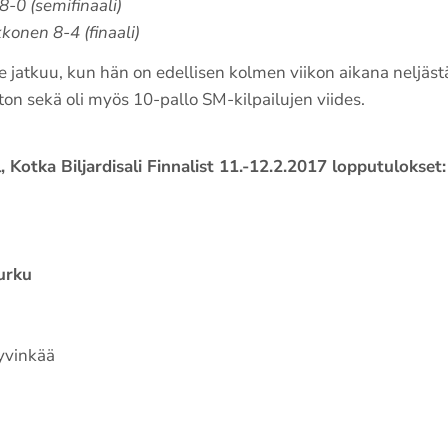
8-0 (semifinaali)
konen 8-4 (finaali)
re jatkuu, kun hän on edellisen kolmen viikon aikana neljäs
ton sekä oli myös 10-pallo SM-kilpailujen viides.
l, Kotka Biljardisali Finnalist 11.-12.2.2017 lopputulokset:
urku
yvinkää