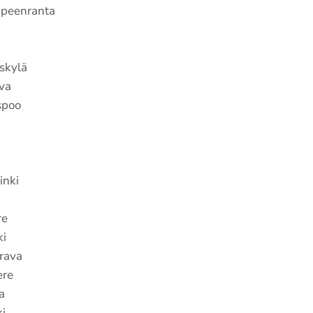
ppeenranta
skylä
va
spoo
inki
i
re
ki
rava
ere
a
ki