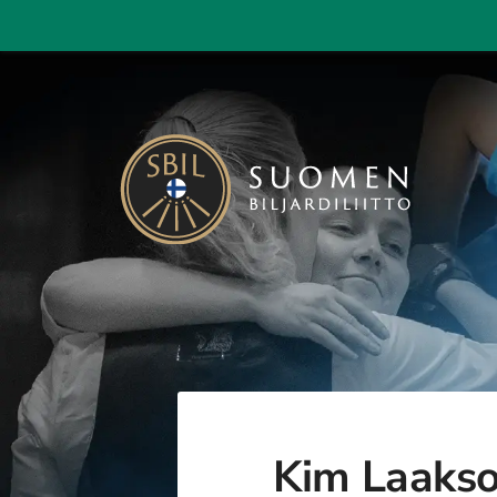
Siirry
sivun
sisältöön
Suomen Biljardiliitto ry
Kim Laakso