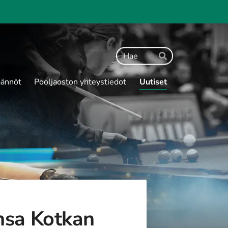
Haku
Hae
ännöt
Pooljaoston yhteystiedot
Uutiset
nsa Kotkan