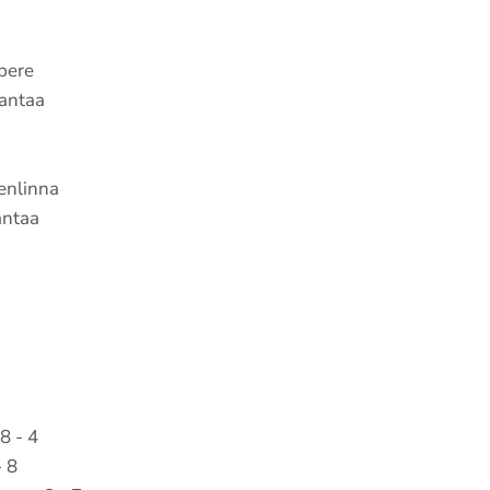
pere
antaa
enlinna
antaa
i
8 - 4
- 8