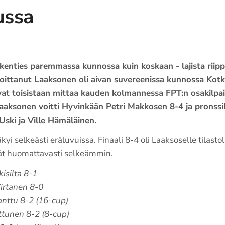
ussa
enties paremmassa kunnossa kuin koskaan - lajista riip
voittanut Laaksonen oli aivan suvereenissa kunnossa Ko
vat toisistaan mittaa kauden kolmannessa FPT:n osakilpai
a Laaksonen voitti Hyvinkään Petri Makkosen 8-4 ja pronss
Uski ja Ville Hämäläinen.
 selkeästi eräluvuissa. Finaali 8-4 oli Laaksoselle tilastolli
ät huomattavasti selkeämmin.
isilta 8-1
Virtanen 8-0
anttu 8-2 (16-cup)
ttunen 8-2 (8-cup)