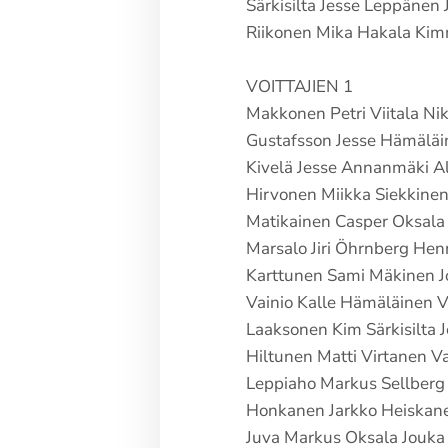
Särkisilta Jesse Leppänen 
Riikonen Mika Hakala Kim
VOITTAJIEN 1
Makkonen Petri Viitala Nik
Gustafsson Jesse Hämäläi
Kivelä Jesse Annanmäki Al
Hirvonen Miikka Siekkinen 
Matikainen Casper Oksala 
Marsalo Jiri Öhrnberg Henr
Karttunen Sami Mäkinen J
Vainio Kalle Hämäläinen Vi
Laaksonen Kim Särkisilta J
Hiltunen Matti Virtanen Val
Leppiaho Markus Sellberg 
Honkanen Jarkko Heiskane
Juva Markus Oksala Jouka 