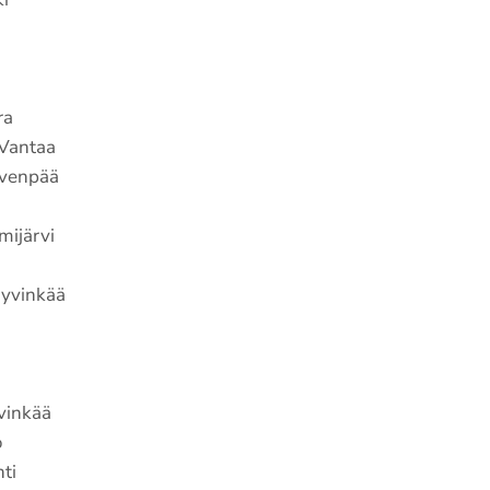
ra
 Vantaa
rvenpää
mijärvi
Hyvinkää
vinkää
o
ti