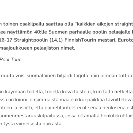
toinen osakilpailu saattaa olla "kaikkien aikojen straight
lee näyttämön 40:lle Suomen parhaalle poolin pelaajalle k
6-17 Straightpoolin (14.1) FinnishTourin mestari, Euroto
maajoukkueen pelaajiston nimet.
 Pool Tour
 muuta voisi suomalainen biljardi tarjota näin pimeän tultu
 käymään todella, todella kova taistelu, kun tällä hetkellä 
ssa on kiinni, ensimmäistä maajoukkuepaikkaa tavoittelev
anteen ja osoitti, että painetilanteet ei ole enää henkisenä e
uomenmestaruuskilpailussa, jossa ottamalla henkilökohtaise
itystä viimeisestä paikasta.