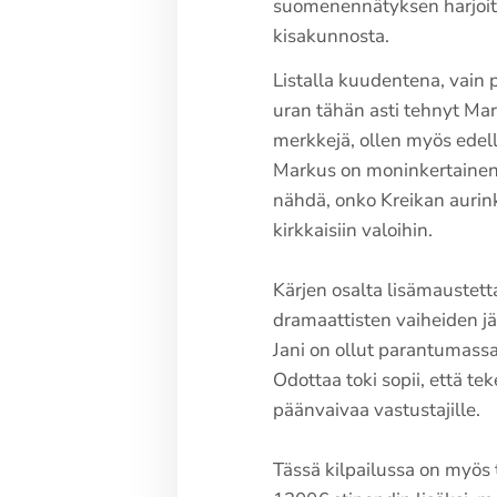
suomenennätyksen harjoitu
kisakunnosta.
Listalla kuudentena, vain 
uran tähän asti tehnyt Mar
merkkejä, ollen myös edellä
Markus on moninkertainen 
nähdä, onko Kreikan aurink
kirkkaisiin valoihin.
Kärjen osalta lisämaustetta
dramaattisten vaiheiden j
Jani on ollut parantumassa 
Odottaa toki sopii, että te
päänvaivaa vastustajille.
Tässä kilpailussa on myös