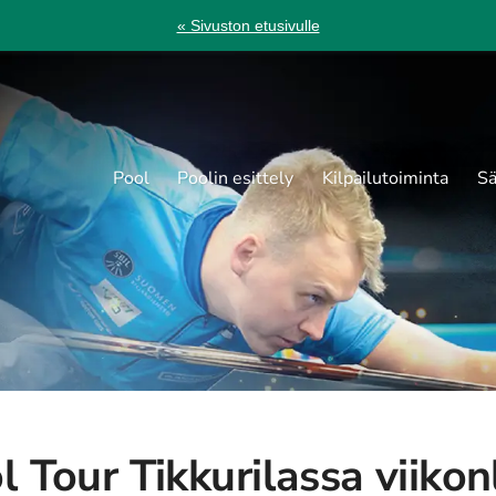
« Sivuston etusivulle
Pool
Poolin esittely
Kilpailutoiminta
Sä
l Tour Tikkurilassa viiko