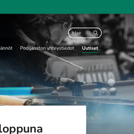
Haku
Hae
ännöt
Pooljaoston yhteystiedot
Uutiset
nloppuna