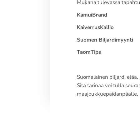
Mukana tulevassa tapahtuma
KamuiBrand
KaiverrusKallio
Suomen Biljardimyynti
TaomTips
Suomalainen biljardi elää, 
Sitä tarinaa voi tulla seu
maajoukkuepaidanpäälle, k