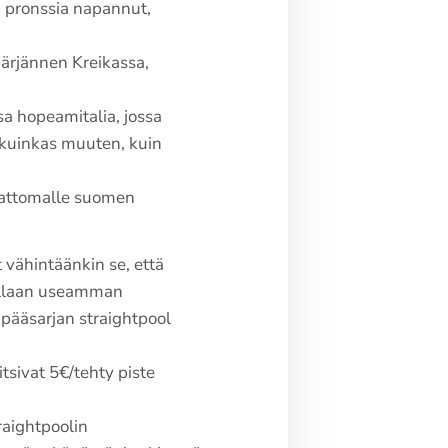
sa pronssia napannut,
pärjännen Kreikassa,
a hopeamitalia, jossa
a kuinkas muuten, kuin
stattomalle suomen
t vähintäänkin se, että
rallaan useamman
pääsarjan straightpool
itsivat 5€/tehty piste
raightpoolin