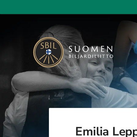
Siirry
sivun
sisältöön
Suomen Biljardiliitto ry
Emilia Lepp