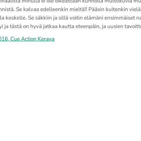
Finaalista minulla ei ole oikeastaan kunnolla muistikuvia mu
nistä. Se kalvaa edelleenkin mieltä!! Pääsin kuitenkin vielä
lla keskelle. Se säkkiin ja sillä voitin elämäni ensimmäiset nai
yi ja tästä on hyvä jatkaa kautta eteenpäin, ja uusien tavoi
016, Cue Action Kerava
L