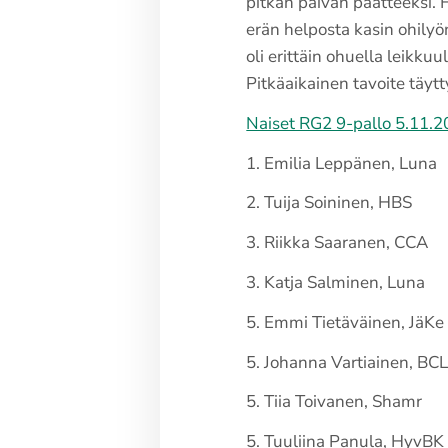
pitkän päivän päätteeksi. 
erän helposta kasin ohilyön
oli erittäin ohuella leikkuu
Pitkäaikainen tavoite täytt
Naiset RG2 9-pallo 5.11.2
1. Emilia Leppänen, Luna
2. Tuija Soininen, HBS
3. Riikka Saaranen, CCA
3. Katja Salminen, Luna
5. Emmi Tietäväinen, JäKe
5. Johanna Vartiainen, BC
5. Tiia Toivanen, Shamr
5. Tuuliina Panula, HyvBK