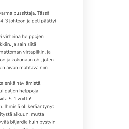
varma pussittaja. Tässä
4-3 johtoon ja peli päättyi
yi virheinä helppojen
kiin, ja sain siitä
mattoman virtapiikin, ja
oon ja kokonaan ohi, joten
keen aivan mahtava niin
ta enkä häviämistä.
ui paljon helppoja
itä 5-1 voitto!
n. Ihmisiä oli kerääntynyt
nnitystä alkuun, mutta
vää biljardia kuin pystyin