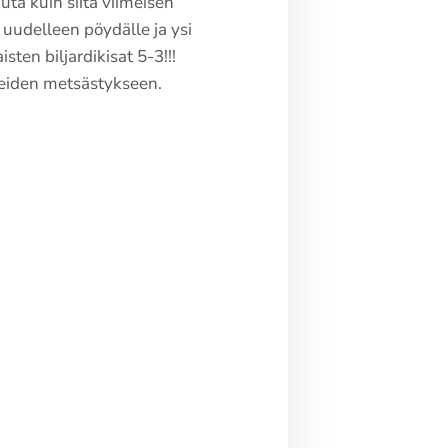
uta kuin siitä viimeisen
 uudelleen pöydälle ja ysi
sten biljardikisat 5-3!!!
tteiden metsästykseen.