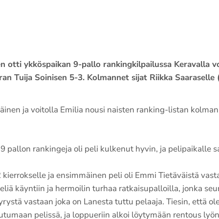
otti ykköspaikan 9-pallo rankingkilpailussa Keravalla vo
an Tuija Soinisen 5-3. Kolmannet sijat Riikka Saaraselle
äinen ja voitolla Emilia nousi naisten ranking-listan kolman
 pallon rankingeja oli peli kulkenut hyvin, ja pelipaikalle 
 2 kierrokselle ja ensimmäinen peli oli Emmi Tietäväistä vas
iä käyntiin ja hermoilin turhaa ratkaisupalloilla, jonka se
yrystä vastaan joka on Lanesta tuttu pelaaja. Tiesin, että o
tumaan pelissä, ja loppueriin alkoi löytymään rentous lyönte