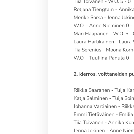
Tiia Toivanen - W.O. 5 - 0
Rotjana Tiengtam - Annika
Merike Sorsa - Jenna Jokin
W.O. - Anne Nieminen 0 -
Mari Haapanen - W.O. 5 - 
Laura Hartikainen - Laura 
Tia Serenius - Moona Korh
W.O. - Tuuliina Panula 0 -
2. kierros, voittaneiden pu
Riikka Saaranen - Tuija Ka
Katja Salminen - Tuija Soin
Johanna Vartiainen - Riikk
Emmi Tietäväinen - Emilia
Tiia Toivanen - Annika Kon
Jenna Jokinen - Anne Niem