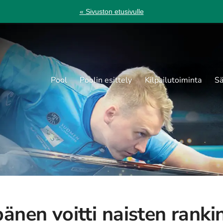
« Sivuston etusivulle
Pool
Poolin esittely
Kilpailutoiminta
Sä
änen voitti naisten ranki