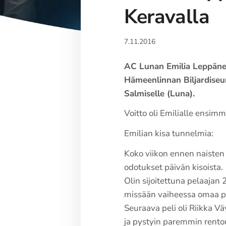
Keravalla
7.11.2016
AC Lunan Emilia Leppänen 
Hämeenlinnan Biljardiseur
Salmiselle (Luna).
Voitto oli Emilialle ensimm
Emilian kisa tunnelmia:
Koko viikon ennen naisten 9
odotukset päivän kisoista.
Olin sijoitettuna pelaajan
missään vaiheessa omaa pel
Seuraava peli oli Riikka Vä
ja pystyin paremmin rentou