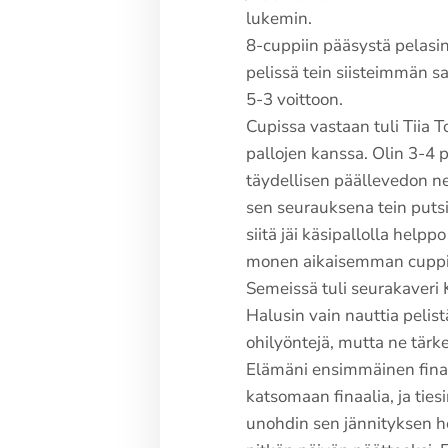
lukemin.
8-cuppiin pääsystä pelasin
pelissä tein siisteimmän sa
5-3 voittoon.
Cupissa vastaan tuli Tiia 
pallojen kanssa. Olin 3-4 pe
täydellisen päällevedon ne
sen seurauksena tein putsin
siitä jäi käsipallolla help
monen aikaisemman cuppih
Semeissä tuli seurakaveri 
Halusin vain nauttia pelis
ohilyöntejä, mutta ne tärke
Elämäni ensimmäinen finaal
katsomaan finaalia, ja tiesi
unohdin sen jännityksen he