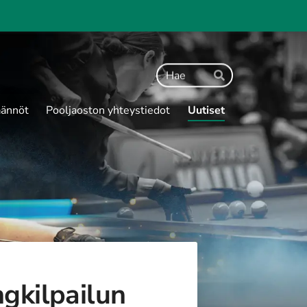
Haku
Hae
ännöt
Pooljaoston yhteystiedot
Uutiset
ngkilpailun