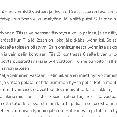
 Anne Niemistä vastaan ja tiesin että vastassa on tasaisen 
fetypurun 5:sen ylikulmalyönnillä ja siitä putsi. Sillä menin 
Toivanen. Tässä vaiheessa väsymys alkoi jo painaa, ja se näk
rässä kun Tiia löi 2:sen ohi joka jäi pitkäksi lyönniksi. Se säk
loselle toiseen päätyyn. Sain onnistuneesta lyönnistä usko
 ja vein pelin kontraan. Tiia löi kontrassa 6:selle kiven piil
po pöytä pussitettavaksi ja 5-4 voittoon. Tunne oli voiton jäl
äviön jälkeen!
Katja Salminen vastaan. Pelin aikana en miettinyt voittamis
tä ja yrittää pelata mahdollisimman hyvää peliä. Peliin maht
immät viimeiset erävoittopallot menivät tarkasti säkkiin ja si
i ikinä missään naisten kisoissa alkoi Tuija Soinista vastaa
n että tutut katsovat striimin kautta peliä, ja se loi extrajä
ti ensimmäisen lyönnin jälkeen. Halusin vain pelata niin hy