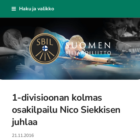
Siirry
Haku ja valikko
sivun
sisältöön
Suomen Biljardiliitto ry
1-divisioonan kolmas
osakilpailu Nico Siekkisen
juhlaa
21.11.2016