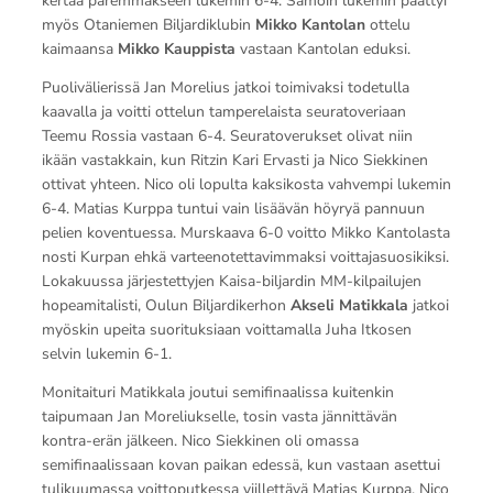
kertaa paremmakseen lukemin 6-4. Samoin lukemin päättyi
myös Otaniemen Biljardiklubin
Mikko Kantolan
ottelu
kaimaansa
Mikko Kauppista
vastaan Kantolan eduksi.
Puolivälierissä Jan Morelius jatkoi toimivaksi todetulla
kaavalla ja voitti ottelun tamperelaista seuratoveriaan
Teemu Rossia vastaan 6-4. Seuratoverukset olivat niin
ikään vastakkain, kun Ritzin Kari Ervasti ja Nico Siekkinen
ottivat yhteen. Nico oli lopulta kaksikosta vahvempi lukemin
6-4. Matias Kurppa tuntui vain lisäävän höyryä pannuun
pelien koventuessa. Murskaava 6-0 voitto Mikko Kantolasta
nosti Kurpan ehkä varteenotettavimmaksi voittajasuosikiksi.
Lokakuussa järjestettyjen Kaisa-biljardin MM-kilpailujen
hopeamitalisti, Oulun Biljardikerhon
Akseli Matikkala
jatkoi
myöskin upeita suorituksiaan voittamalla Juha Itkosen
selvin lukemin 6-1.
Monitaituri Matikkala joutui semifinaalissa kuitenkin
taipumaan Jan Moreliukselle, tosin vasta jännittävän
kontra-erän jälkeen. Nico Siekkinen oli omassa
semifinaalissaan kovan paikan edessä, kun vastaan asettui
tulikuumassa voittoputkessa viillettävä Matias Kurppa. Nico