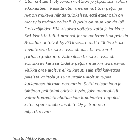
Olen erittäin tyytyväinen voittoon ja ylipäätään tähän
alkukauteen. Kesällä olen treenannut tosi paljon ja
nyt on mukava nähdä tuloksissa, että eteenpäin on
menty ja todella paljon!! 8-pallo on mun vahvin laji.
Opiskelijoiden SM-kisoista voitettu kulta ja joukkue
SM-kisoista tullut pronssi, jossa molemmissa pelasin
8-palloa, antoivat hyvää itsevarmuutta tähän kisaan.
Tavoitteena tässä kisassa oli päästä ainakin 4
parhaan joukkoon. Vaikeuksia tässä kisassa oli
aloituksen kanssa todella paljon, etenkin lauantaina.
Vaikka oma aloitus ei kulkenut, sain silti kaivettua
peleistä voittoja ja sunnuntaina aloitus rupesi
kulkemaan hieman paremmin. Seifti pelaaminen ja
taktinen peli toimi erittäin hyvin, joka mahdollisti
voitot huonoista aloituksista huolimatta. Lopuksi
kiitos sponsoreille Jasalste Oy ja Suomen
Biljardimyynti.
Teksti: Mikko Kauppinen