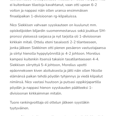
ei kuitenkaan tilastoja kavahtanut, vaan otti upean 6-2
voiton ja nappasi näin ollen uransa ensimmäisen
finaalipaikan 1-divisioonan rg-kilpailuissa.
Nico Siekkisen vahvaan syyskauteen on kuulunut mm.
opiskelijoiden biljardin suomenmestaruus sekä joukkue SM-
pronssi yleisessä sarjassa ja nyt tarjolla oli 1-divisioonan
kirkkain mitali. Ottelu eteni tasaisesti 2-2 tilanteeseen,
jonka jälkeen Siekkinen otti pienen pesäeron vastustajaansa
ja siirtyi hienolla hyppylyönnillä jo 4-2 johtoon. Morelius
kampesi kuitenkin itsensä takaisin tasatilanteeseen 4-4.
Siekkisen siirryttyä 5-4 johtoon, Morelius upotti
epäonnekseen kiven aloituksesta ja jätti näin ollen Nicolle
elämänsä paikan tehdä pöydän tyhjennys ja viedä kilpailut
nimiinsä. Nico vastasi huutoon ja putsasi oppikirjapartilla
pöydän ja nappasi hienon syyskauden päätteeksi 1-
divisioonan kirkkaimman mitalin.
Tuore rankingvoittaja oli ottelun jälkeen syystäkin
tyytyväinen.