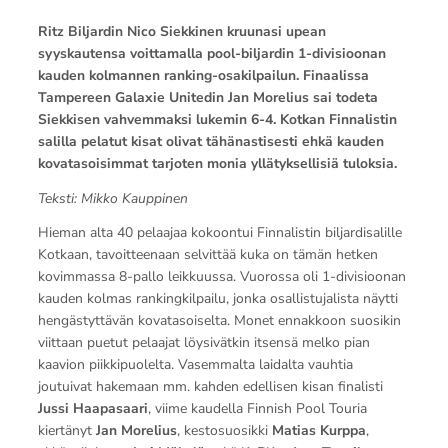
Ritz Biljardin Nico Siekkinen kruunasi upean
syyskautensa voittamalla pool-biljardin 1-divisioonan
kauden kolmannen ranking-osakilpailun. Finaalissa
Tampereen Galaxie Unitedin Jan Morelius sai todeta
Siekkisen vahvemmaksi lukemin 6-4. Kotkan Finnalistin
salilla pelatut kisat olivat tähänastisesti ehkä kauden
kovatasoisimmat tarjoten monia yllätyksellisiä tuloksia.
Teksti: Mikko Kauppinen
Hieman alta 40 pelaajaa kokoontui Finnalistin biljardisalille
Kotkaan, tavoitteenaan selvittää kuka on tämän hetken
kovimmassa 8-pallo leikkuussa. Vuorossa oli 1-divisioonan
kauden kolmas rankingkilpailu, jonka osallistujalista näytti
hengästyttävän kovatasoiselta. Monet ennakkoon suosikin
viittaan puetut pelaajat löysivätkin itsensä melko pian
kaavion piikkipuolelta. Vasemmalta laidalta vauhtia
joutuivat hakemaan mm. kahden edellisen kisan finalisti
Jussi Haapasaari
, viime kaudella Finnish Pool Touria
kiertänyt
Jan Morelius
, kestosuosikki
Matias Kurppa
,