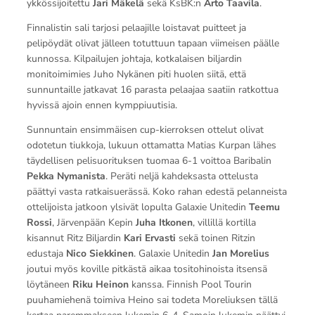
ykkössijoitettu
Jari Mäkelä
sekä KsBK:n
Arto Taavila
.
Finnalistin sali tarjosi pelaajille loistavat puitteet ja
pelipöydät olivat jälleen totuttuun tapaan viimeisen päälle
kunnossa. Kilpailujen johtaja, kotkalaisen biljardin
monitoimimies Juho Nykänen piti huolen siitä, että
sunnuntaille jatkavat 16 parasta pelaajaa saatiin ratkottua
hyvissä ajoin ennen kymppiuutisia.
Sunnuntain ensimmäisen cup-kierroksen ottelut olivat
odotetun tiukkoja, lukuun ottamatta Matias Kurpan lähes
täydellisen pelisuorituksen tuomaa 6-1 voittoa Baribalin
Pekka Nymanista
. Peräti neljä kahdeksasta ottelusta
päättyi vasta ratkaisuerässä. Koko rahan edestä pelanneista
ottelijoista jatkoon ylsivät lopulta Galaxie Unitedin
Teemu
Rossi
, Järvenpään Kepin
Juha Itkonen
, villillä kortilla
kisannut Ritz Biljardin
Kari Ervasti
sekä toinen Ritzin
edustaja
Nico Siekkinen
. Galaxie Unitedin
Jan Morelius
joutui myös koville pitkästä aikaa tositohinoista itsensä
löytäneen
Riku Heinon
kanssa. Finnish Pool Tourin
puuhamiehenä toimiva Heino sai todeta Moreliuksen tällä